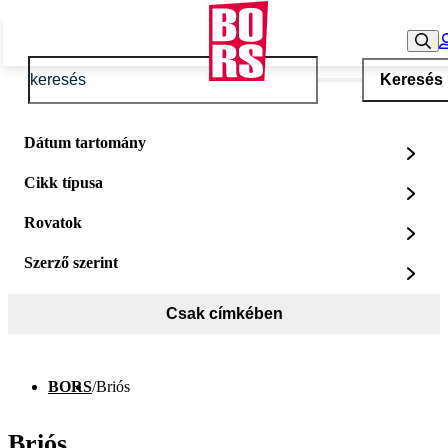
Keresés
Dátum tartomány
Cikk típusa
Rovatok
Szerző szerint
Csak címkében
BORS
/
Briós
Briós