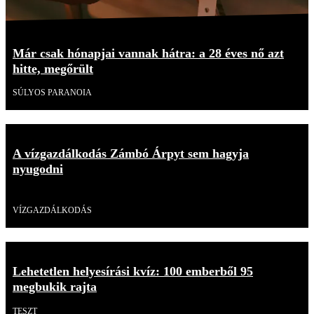
Már csak hónapjai vannak hátra: a 28 éves nő azt
hitte, megőrült
SÚLYOS PARANOIA
A vízgazdálkodás Zámbó Árpyt sem hagyja
nyugodni
Videó
VÍZGAZDÁLKODÁS
Lehetetlen helyesírási kvíz: 100 emberből 95
megbukik rajta
TESZT