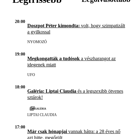
20:00
Doszpot Péter kimondta:
volt, hogy szimpatizált
a gyilkossal
NYOMOZÓ
19:00
Megkongatták a tudósok
a vészharangot az
idegenek miatt
UFO
18:00
Galéria: Liptai Claudia
és a legszexibb ötvenes
sztárok!
Galéria
LIPTAI CLAUDIA
17:00
Már csak hónapjai
vannak hátra: a 28 éves nő
azt hitte, megőrült