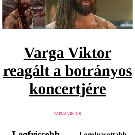
Videó
Varga Viktor
reagált a botrányos
koncertjére
VARGA VIKTOR
Legfrissebb
Legolvasottabb