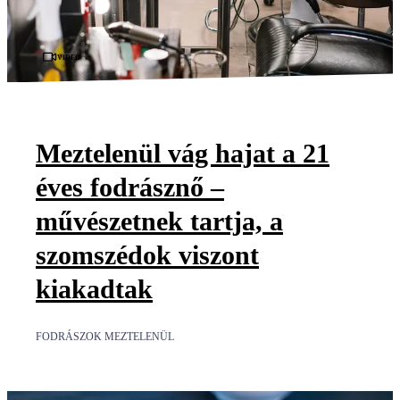
Videó
Meztelenül vág hajat a 21
éves fodrásznő –
művészetnek tartja, a
szomszédok viszont
kiakadtak
FODRÁSZOK MEZTELENÜL