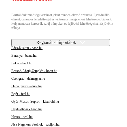
Portfóliónk minőségi tartalmat jelent minden olvasó számára. Egyedülálló
elérést, országos lefedettséget és változatos megjelenési lehetőséget biztosít.
Folyamatosan keressük az új irányokat és fejlődési lehetőségeket. Ez jövőnk
záloga.
Regionális hírportálok
Bács-Kiskun - baon.hu
Baranya - bama.hu
Békés - beol.hu
Borsod-Abaúj-Zemplén - boon.hu
Csongrád - delmagyar.hu
Dunaújváros - duol.hu
Fejér - feol.hu
Győr-Moson-Sopron - kisalfold.hu
Hajdú-Bihar - haon.hu
Heves - heol.hu
Jász-Nagykun-Szolnok - szoljon.hu