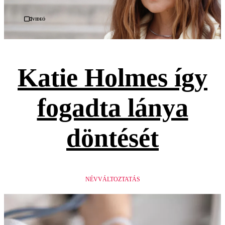
Videó
Katie Holmes így
fogadta lánya
döntését
NÉVVÁLTOZTATÁS