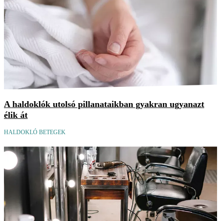
A haldoklók utolsó pillanataikban gyakran ugyanazt
élik át
HALDOKLÓ BETEGEK