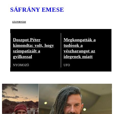
SÁFRÁNY EMESE
légtornász
Doszpot Péter
Megkongatták a
kimondta: volt, hogy
tudósok a
szimpatizált a
vészharangot az
gyilkossal
idegenek miatt
NYOMOZÓ
UFO