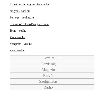
Komárom-Esztergom - kemma.hu
Nógrád - nool.hu
Somogy - sonline.hu
Szabolcs-Szatmár-Bereg - szon.hu
Tolna - teol.hu
Vas - vaol.hu
Veszprém - veol.hu
Zala - zaol.hu
Közélet
Gazdaság
Magazin
Bulvár
Szolgáltatás
Rádió