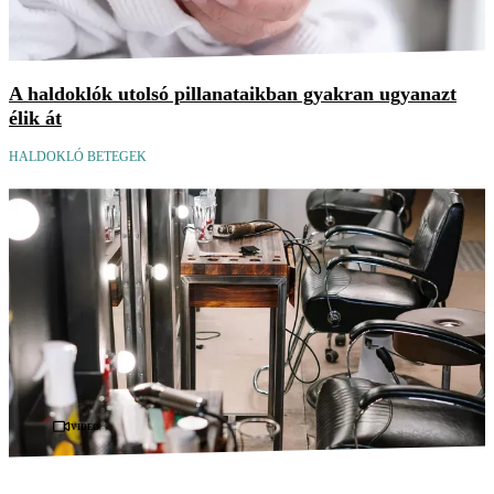
A haldoklók utolsó pillanataikban gyakran ugyanazt
élik át
HALDOKLÓ BETEGEK
Videó