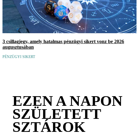
3 csillagjegy, amely hatalmas pénzügyi sikert vonz be 2026
augusztusában
PÉNZÜGYI SIKERT
EZEN A NAPON
SZÜLETETT
SZTÁROK