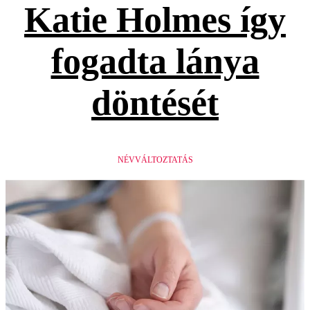
Katie Holmes így
fogadta lánya
döntését
NÉVVÁLTOZTATÁS