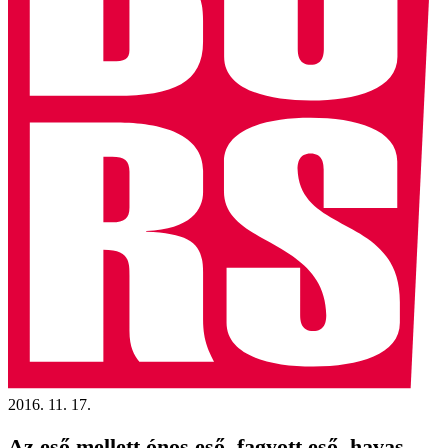
2016. 11. 17.
Az eső mellett ónos eső, fagyott eső, havas