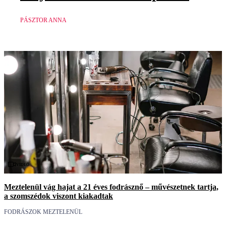
PÁSZTOR ANNA
Videó
Meztelenül vág hajat a 21 éves fodrásznő – művészetnek tartja,
a szomszédok viszont kiakadtak
FODRÁSZOK MEZTELENÜL