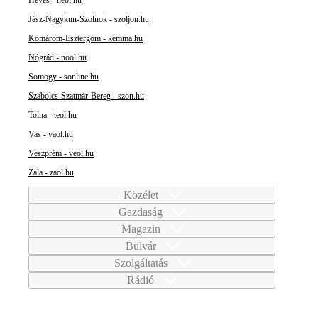
Heves - heol.hu
Jász-Nagykun-Szolnok - szoljon.hu
Komárom-Esztergom - kemma.hu
Nógrád - nool.hu
Somogy - sonline.hu
Szabolcs-Szatmár-Bereg - szon.hu
Tolna - teol.hu
Vas - vaol.hu
Veszprém - veol.hu
Zala - zaol.hu
Közélet
Gazdaság
Magazin
Bulvár
Szolgáltatás
Rádió