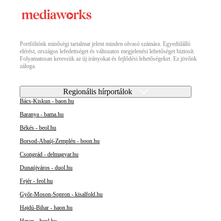
Portfóliónk minőségi tartalmat jelent minden olvasó számára. Egyedülálló
elérést, országos lefedettséget és változatos megjelenési lehetőséget biztosít.
Folyamatosan keressük az új irányokat és fejlődési lehetőségeket. Ez jövőnk
záloga.
Regionális hírportálok
Bács-Kiskun - baon.hu
Baranya - bama.hu
Békés - beol.hu
Borsod-Abaúj-Zemplén - boon.hu
Csongrád - delmagyar.hu
Dunaújváros - duol.hu
Fejér - feol.hu
Győr-Moson-Sopron - kisalfold.hu
Hajdú-Bihar - haon.hu