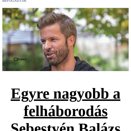
BEFOGADTÁK
Videó
Egyre nagyobb a
felháborodás
Sebestyén Balázs