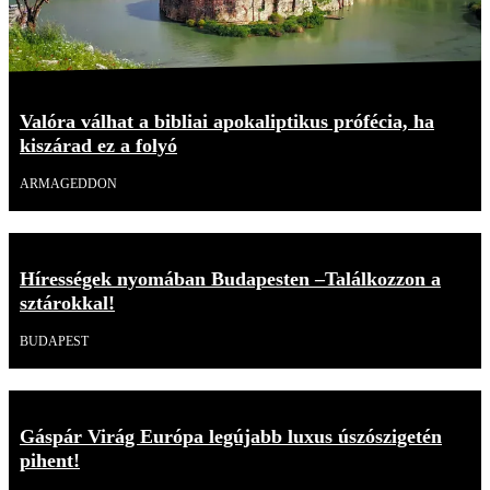
Valóra válhat a bibliai apokaliptikus prófécia, ha
kiszárad ez a folyó
ARMAGEDDON
Hírességek nyomában Budapesten –Találkozzon a
sztárokkal!
BUDAPEST
Gáspár Virág Európa legújabb luxus úszószigetén
pihent!