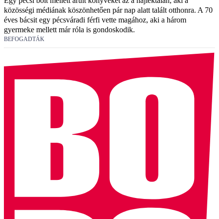
Egy pécsi bolt mellett árult könyveket az a hajléktalan, aki a
közösségi médiának köszönhetően pár nap alatt talált otthonra. A 70
éves bácsit egy pécsváradi férfi vette magához, aki a három
gyermeke mellett már róla is gondoskodik.
BEFOGADTÁK