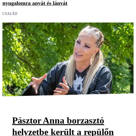
nyugalomra anyát és lányát
CSALÁD
Pásztor Anna borzasztó
helyzetbe került a repülőn