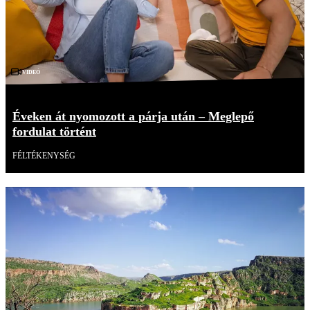
Videó
Éveken át nyomozott a párja után – Meglepő
fordulat történt
FÉLTÉKENYSÉG