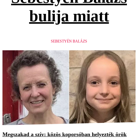
bulija miatt
SEBESTYÉN BALÁZS
Megszakad a szív: közös koporsóban helyezték örök