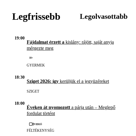
Legfrissebb
Legolvasottabb
19:00
Fájdalmat érzett a
kislány: rájött, saját anyja
mérgezte meg
18+
GYERMEK
18:30
Sziget 2026: így
kerüljük el a jegyüzéreket
SZIGET
18:00
Éveken át nyomozott
a párja után – Meglepő
fordulat történt
Videó
FÉLTÉKENYSÉG