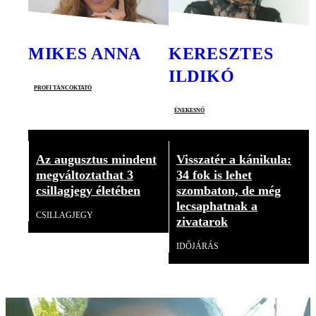
MIKES ANNA
KERESZTES
ILDIKÓ
profi táncoktató
énekesnő
Az augusztus mindent
Visszatér a kánikula:
megváltoztathat 3
34 fok is lehet
csillagjegy életében
szombaton, de még
lecsaphatnak a
CSILLAGJEGY
zivatarok
IDŐJÁRÁS