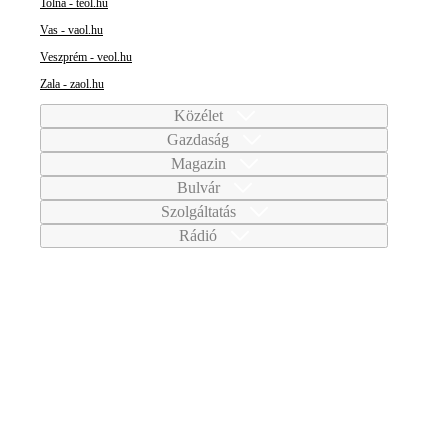
Tolna - teol.hu
Vas - vaol.hu
Veszprém - veol.hu
Zala - zaol.hu
Közélet
Gazdaság
Magazin
Bulvár
Szolgáltatás
Rádió