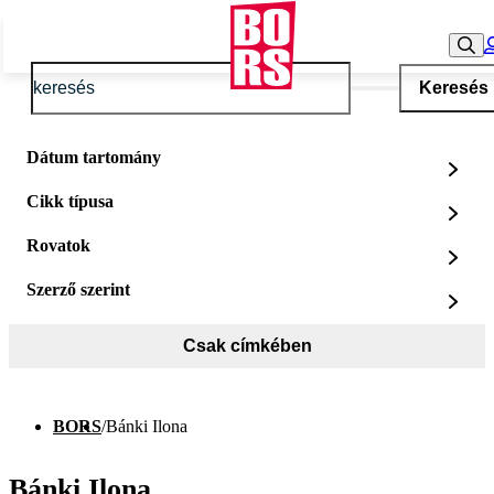
Keresés
Dátum tartomány
Cikk típusa
Rovatok
Szerző szerint
Csak címkében
BORS
/
Bánki Ilona
Bánki Ilona