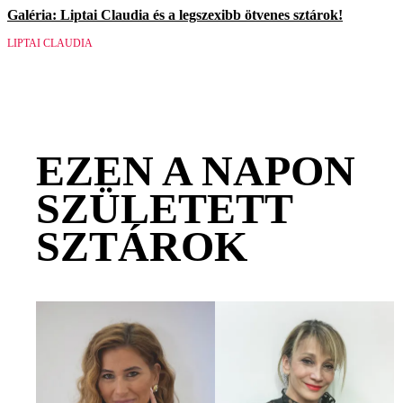
Galéria: Liptai Claudia és a legszexibb ötvenes sztárok!
LIPTAI CLAUDIA
EZEN A NAPON
SZÜLETETT
SZTÁROK