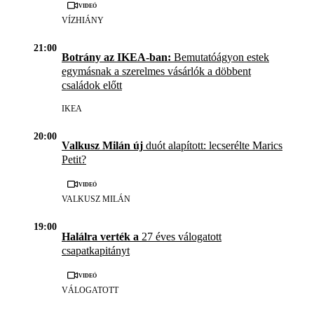
Videó
VÍZHIÁNY
21:00
Botrány az IKEA-ban:
Bemutatóágyon estek
egymásnak a szerelmes vásárlók a döbbent
családok előtt
IKEA
20:00
Valkusz Milán új
duót alapított: lecserélte Marics
Petit?
Videó
VALKUSZ MILÁN
19:00
Halálra verték a
27 éves válogatott
csapatkapitányt
Videó
VÁLOGATOTT