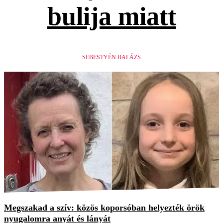
bulija miatt
SEBESTYÉN BALÁZS
Megszakad a szív: közös koporsóban helyezték örök
nyugalomra anyát és lányát