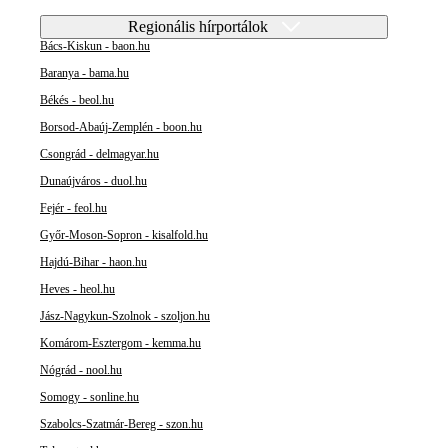
Regionális hírportálok
Bács-Kiskun - baon.hu
Baranya - bama.hu
Békés - beol.hu
Borsod-Abaúj-Zemplén - boon.hu
Csongrád - delmagyar.hu
Dunaújváros - duol.hu
Fejér - feol.hu
Győr-Moson-Sopron - kisalfold.hu
Hajdú-Bihar - haon.hu
Heves - heol.hu
Jász-Nagykun-Szolnok - szoljon.hu
Komárom-Esztergom - kemma.hu
Nógrád - nool.hu
Somogy - sonline.hu
Szabolcs-Szatmár-Bereg - szon.hu