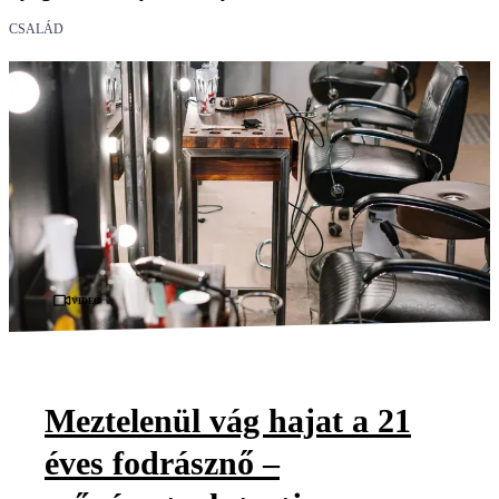
CSALÁD
Videó
Meztelenül vág hajat a 21
éves fodrásznő –