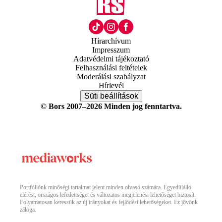
Hírarchívum
Impresszum
Adatvédelmi tájékoztató
Felhasználási feltételek
Moderálási szabályzat
Hírlevél
Süti beállítások
© Bors 2007–2026 Minden jog fenntartva.
Portfóliónk minőségi tartalmat jelent minden olvasó számára. Egyedülálló
elérést, országos lefedettséget és változatos megjelenési lehetőséget biztosít.
Folyamatosan keressük az új irányokat és fejlődési lehetőségeket. Ez jövőnk
záloga.