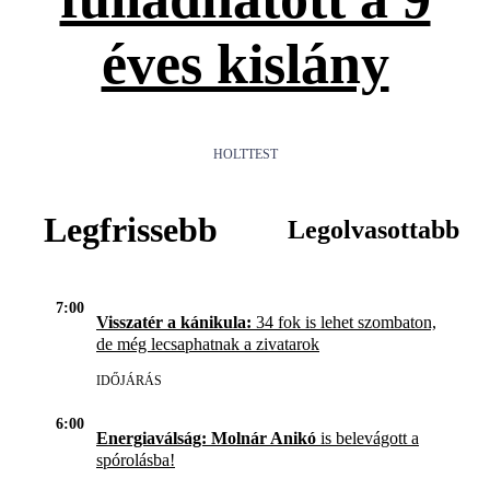
éves kislány
HOLTTEST
Legfrissebb
Legolvasottabb
7:00
Visszatér a kánikula:
34 fok is lehet szombaton,
de még lecsaphatnak a zivatarok
IDŐJÁRÁS
6:00
Energiaválság: Molnár Anikó
is belevágott a
spórolásba!