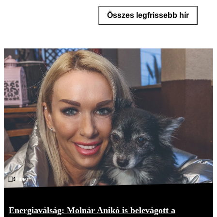
Összes legfrissebb hír
Videó
Energiaválság: Molnár Anikó is belevágott a