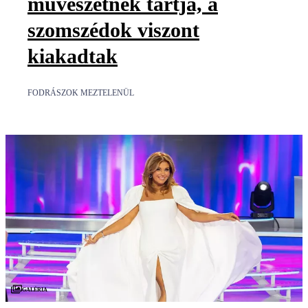
művészetnek tartja, a
szomszédok viszont
kiakadtak
FODRÁSZOK MEZTELENÜL
Galéria