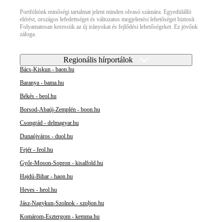
Portfóliónk minőségi tartalmat jelent minden olvasó számára. Egyedülálló
elérést, országos lefedettséget és változatos megjelenési lehetőséget biztosít.
Folyamatosan keressük az új irányokat és fejlődési lehetőségeket. Ez jövőnk
záloga.
Regionális hírportálok
Bács-Kiskun - baon.hu
Baranya - bama.hu
Békés - beol.hu
Borsod-Abaúj-Zemplén - boon.hu
Csongrád - delmagyar.hu
Dunaújváros - duol.hu
Fejér - feol.hu
Győr-Moson-Sopron - kisalfold.hu
Hajdú-Bihar - haon.hu
Heves - heol.hu
Jász-Nagykun-Szolnok - szoljon.hu
Komárom-Esztergom - kemma.hu