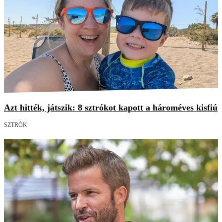
Azt hitték, játszik: 8 sztrókot kapott a hároméves kisfiú
SZTRÓK