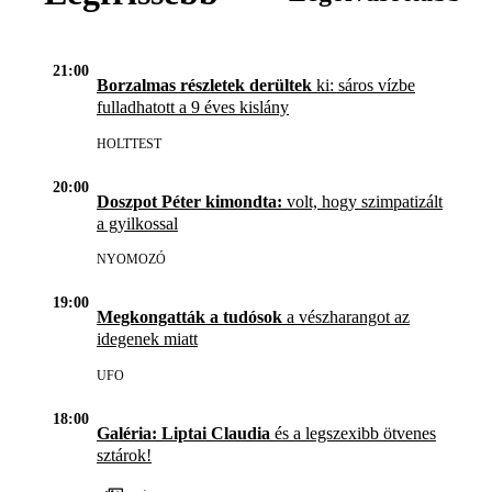
21:00
Borzalmas részletek derültek
ki: sáros vízbe
fulladhatott a 9 éves kislány
HOLTTEST
20:00
Doszpot Péter kimondta:
volt, hogy szimpatizált
a gyilkossal
NYOMOZÓ
19:00
Megkongatták a tudósok
a vészharangot az
idegenek miatt
UFO
18:00
Galéria: Liptai Claudia
és a legszexibb ötvenes
sztárok!