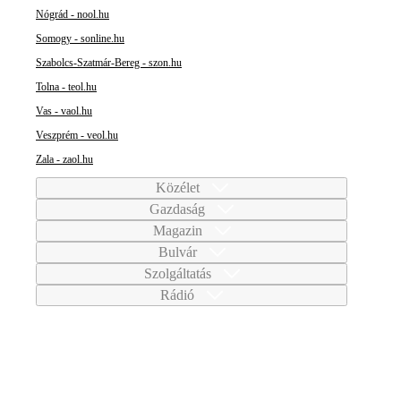
Nógrád - nool.hu
Somogy - sonline.hu
Szabolcs-Szatmár-Bereg - szon.hu
Tolna - teol.hu
Vas - vaol.hu
Veszprém - veol.hu
Zala - zaol.hu
Közélet
Gazdaság
Magazin
Bulvár
Szolgáltatás
Rádió