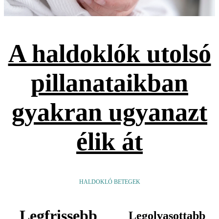
A haldoklók utolsó
pillanataikban
gyakran ugyanazt
élik át
HALDOKLÓ BETEGEK
Legfrissebb
Legolvasottabb