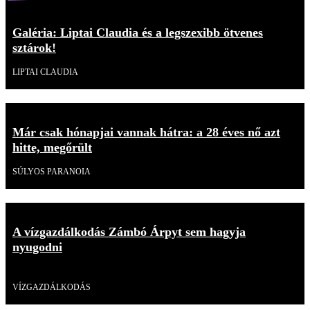
Galéria: Liptai Claudia és a legszexibb ötvenes
sztárok!
LIPTAI CLAUDIA
Már csak hónapjai vannak hátra: a 28 éves nő azt
hitte, megőrült
SÚLYOS PARANOIA
A vízgazdálkodás Zámbó Árpyt sem hagyja
nyugodni
Videó
VÍZGAZDÁLKODÁS