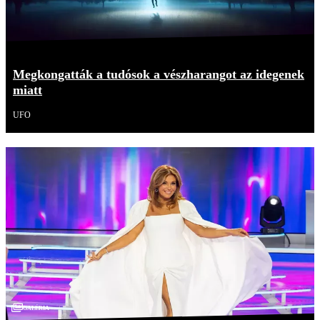
Megkongatták a tudósok a vészharangot az idegenek
miatt
UFO
Galéria