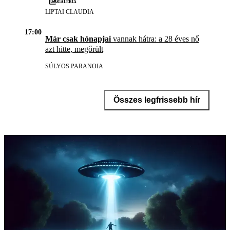
Galéria
LIPTAI CLAUDIA
17:00
Már csak hónapjai
vannak hátra: a 28 éves nő
azt hitte, megőrült
SÚLYOS PARANOIA
Összes legfrissebb hír