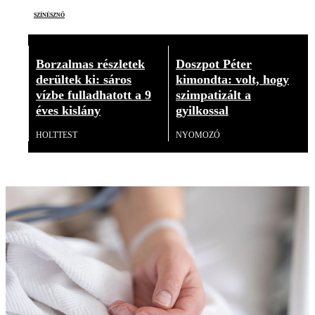
színésznő
Borzalmas részletek
Doszpot Péter
derültek ki: sáros
kimondta: volt, hogy
vízbe fulladhatott a 9
szimpatizált a
éves kislány
gyilkossal
HOLTTEST
NYOMOZÓ