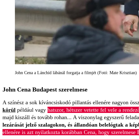
John Cena a Lánchíd lábánál forgatja a filmjét (Fotó: Mate Krisztian)
John Cena Budapest szerelmese
A színész a sok kíváncsiskodó pillantás ellenére nagyon össz
körül
például vagy
hatszor, hétszer vetette fel vele a rende
majd kiszáll és tovább rohan... A viszonylag egyszerű felada
lezárását jelző szalagokon, és állandóan belelógtak a képb
ellenére is azt nyilatkozta korábban Cena, hogy szerelmese