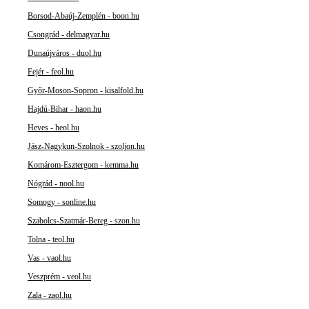
Borsod-Abaúj-Zemplén - boon.hu
Csongrád - delmagyar.hu
Dunaújváros - duol.hu
Fejér - feol.hu
Győr-Moson-Sopron - kisalfold.hu
Hajdú-Bihar - haon.hu
Heves - heol.hu
Jász-Nagykun-Szolnok - szoljon.hu
Komárom-Esztergom - kemma.hu
Nógrád - nool.hu
Somogy - sonline.hu
Szabolcs-Szatmár-Bereg - szon.hu
Tolna - teol.hu
Vas - vaol.hu
Veszprém - veol.hu
Zala - zaol.hu