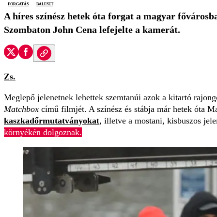
forgatás
baleset
A híres színész hetek óta forgat a magyar fővárosb
Szombaton John Cena lefejelte a kamerát.
Zs.
Meglepő jelenetnek lehettek szemtanúi azok a kitartó rajon
Matchbox
című filmjét. A színész és stábja már hetek óta 
kaszkadőrmutatványokat
, illetve a mostani, kisbuszos je
környékén dolgoznak.