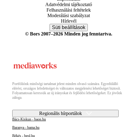
Adatvédelmi tájékoztató
Felhasználási feltételek
Moderálási szabályzat
Hírlevél
Süti beállítások
© Bors 2007–2026 Minden jog fenntartva.
Portfóliónk minőségi tartalmat jelent minden olvasó számára. Egyedülálló
elérést, országos lefedettséget és változatos megjelenési lehetőséget biztosít.
Folyamatosan keressük az új irányokat és fejlődési lehetőségeket. Ez jövőnk
záloga.
Regionális hírportálok
Bács-Kiskun - baon.hu
Baranya - bama.hu
Békés - beol.hu