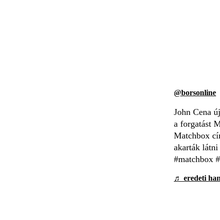
@borsonline
John Cena új
a forgatást 
Matchbox cím
akarták látni
#matchbox #
♬ eredeti han