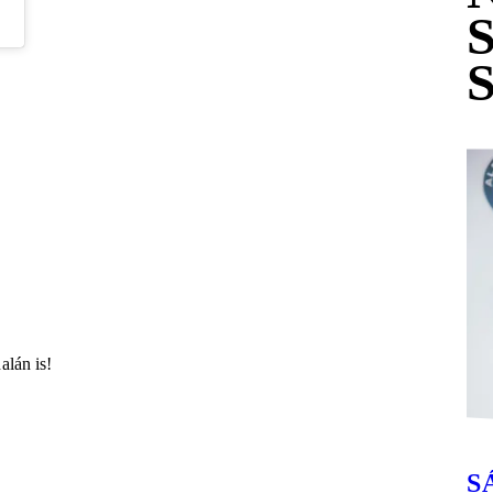
alán is!
S