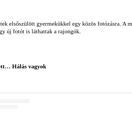
ek elsőszülött gyermekükkel egy közös fotózásra. A meg
gy új fotót is láthattak a rajongók.
ett… Hálás vagyok