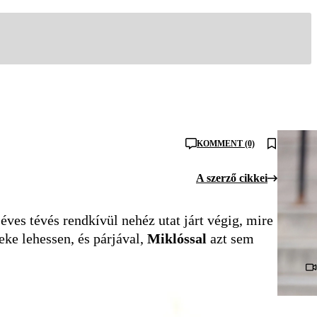
KOMMENT (0)
A szerző cikkei
ves tévés rendkívül nehéz utat járt végig, mire
eke lehessen, és párjával,
Miklóssal
azt sem