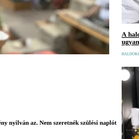
A hal
ugyana
HALDOKL
ny nyilván az. Nem szeretnék szülési naplót