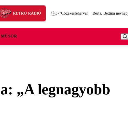
RETRO RÁDIÓ
37°C
Székesfehérvár
Berta, Bettina névnap
 MŰSOR
ja: „A legnagyobb