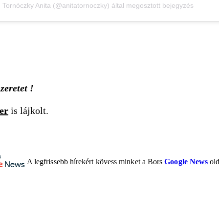
Tornóczky Anita (@anitatornoczky) által megosztott bejegyzés
zeretet !
er
is lájkolt.
A legfrissebb hírekért kövess minket a Bors
Google News
old