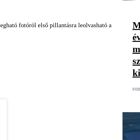
M
ható fotóról első pillantásra leolvasható a
é
m
s
k
FOD