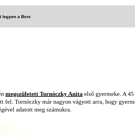
tt legyen a Bors
gén
megszületett
Tornóczky Anita
első gyermeke. A 45 é
sett fel. Tornóczky már nagyon vágyott arra, hogy gyerm
égével adatott meg számukra.