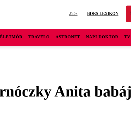
Játék
BORS LEXIKON
ÉLETMÓD
TRAVELO
ASTRONET
NAPI DOKTOR
TV
ornóczky Anita babá