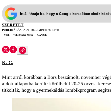
Itt állíthatja be, hogy a Google keresőben elsők közö
SZERETET
PUBLIKÁLÁS:
2024. DECEMBER 28. 15:30
Noel
Tornóczky Anita
ajándék
K. C.
Mint arról korábban a Bors beszámolt, november vé
áldott állapotba került: körülbelül 20-25 orvost kere
titkolták, hogy a gyermekáldás lombikprogram segíts