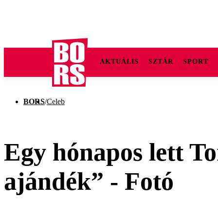
AKTUÁLIS
SZTÁR
SPORT
BORS
/
Celeb
Egy hónapos lett T
ajándék” - Fotó