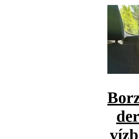
Borz
der
vízb