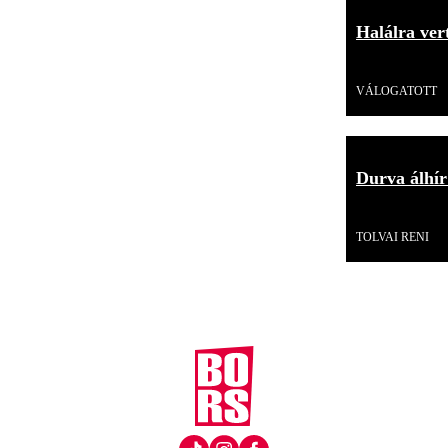
Halálra ver
Videó
VÁLOGATOTT
Durva álhír
Videó
TOLVAI RENI