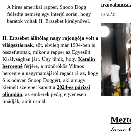
nyugalomra a
A híres amerikai rapper, Snoop Dogg
felfedte nemrég egy interjú során, hogy
CSALÁD
barátok voltak II. Erzsébet királynővel.
II. Erzsébet
állítólag nagy rajongója volt a
világsztárnak
, sőt, elvileg már 1994-ben is
összefutottak, mikor a rapper az Egyesült
Királyságban járt. Úgy tűnik, hogy
Katalin
hercegné
férjére, a trónörökös Vilmos
hercegre a nagymamájáról ragadt rá az, hogy
ő is odavan Snoop Doggért, aki amúgy
kiemelt szerepet kapott a
2024-es párizsi
Videó
olimpián
, az emberek pedig egyenesen
imádják, amit csinál.
Mezte
éves 