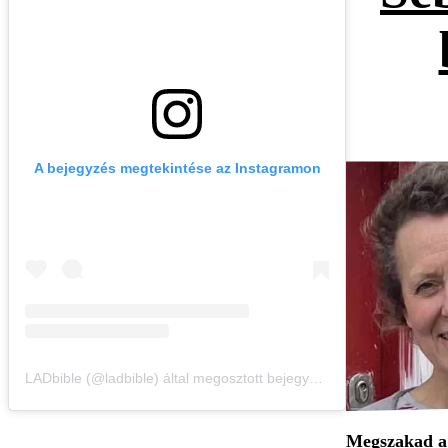
A bejegyzés megtekintése az Instagramon
LADbible (@ladbible) által megosztott bejegyzés
Megszakad a 