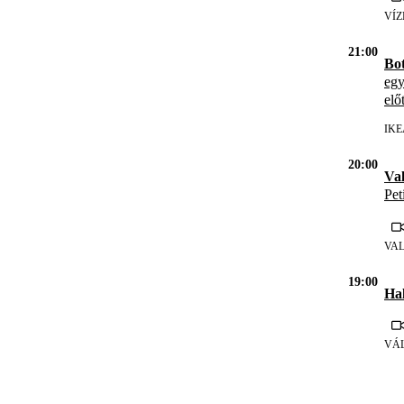
VÍ
21:00
Bo
egy
előt
IKE
20:00
Val
Pet
VA
19:00
Hal
VÁ