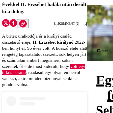
Évekkel II. Erzsébet halála után derült
ki a dolog.
KOMMENT (0)
A britek uralkodója és a királyi család
összetartó ereje,
II. Erzsébet királynő
2022-
ben hunyt el, 96 éves volt. A hosszú élete alatt
Videó
rengeteg tapasztalatot szerzett, sok helyen járt
és számtalan embert megismert, sokan
szerették őt – de most kiderült, hogy
volt egy
titkos barátja
, ráadásul egy olyan emberről
Eg
van szó, akire minden bizonnyal senki se
gondolt volna.
Se