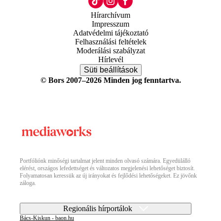
Hírarchívum
Impresszum
Adatvédelmi tájékoztató
Felhasználási feltételek
Moderálási szabályzat
Hírlevél
Süti beállítások
© Bors 2007–2026 Minden jog fenntartva.
Portfóliónk minőségi tartalmat jelent minden olvasó számára. Egyedülálló
elérést, országos lefedettséget és változatos megjelenési lehetőséget biztosít.
Folyamatosan keressük az új irányokat és fejlődési lehetőségeket. Ez jövőnk
záloga.
Regionális hírportálok
Bács-Kiskun - baon.hu