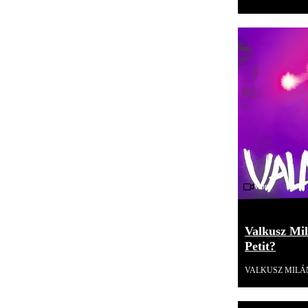
Videó
Valkusz Milá
Petit?
VALKUSZ MILÁ