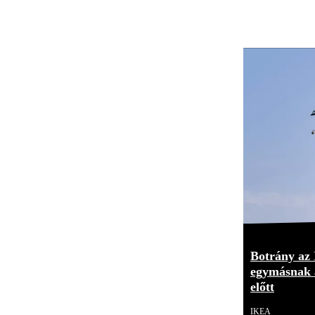
Botrány az
egymásnak a
előtt
IKEA