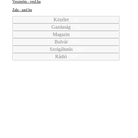
Veszprém - veol.hu
Zala - zaol.hu
Közélet
Gazdaság
Magazin
Bulvár
Szolgáltatás
Rádió