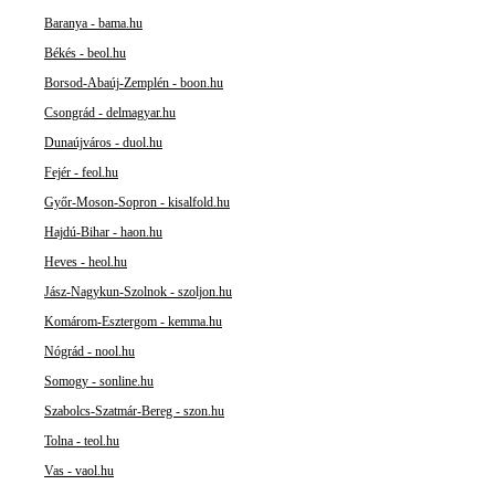
Baranya - bama.hu
Békés - beol.hu
Borsod-Abaúj-Zemplén - boon.hu
Csongrád - delmagyar.hu
Dunaújváros - duol.hu
Fejér - feol.hu
Győr-Moson-Sopron - kisalfold.hu
Hajdú-Bihar - haon.hu
Heves - heol.hu
Jász-Nagykun-Szolnok - szoljon.hu
Komárom-Esztergom - kemma.hu
Nógrád - nool.hu
Somogy - sonline.hu
Szabolcs-Szatmár-Bereg - szon.hu
Tolna - teol.hu
Vas - vaol.hu