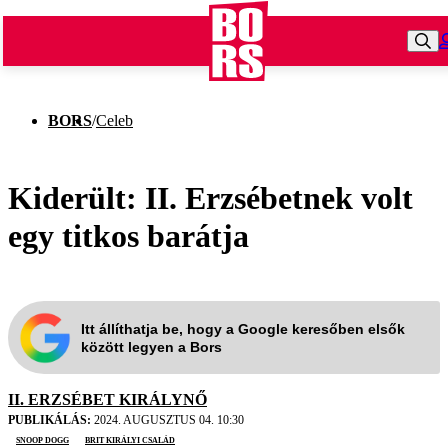
BORS
/
Celeb
Kiderült: II. Erzsébetnek volt
egy titkos barátja
Itt állíthatja be, hogy a Google keresőben elsők
között legyen a Bors
II. ERZSÉBET KIRÁLYNŐ
PUBLIKÁLÁS:
2024. AUGUSZTUS 04. 10:30
Snoop Dogg
brit királyi család