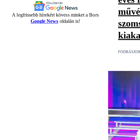
művés
A legfrissebb hírekért kövess minket a Bors
szoms
Google News
oldalán is!
kiak
FODRÁSZOK