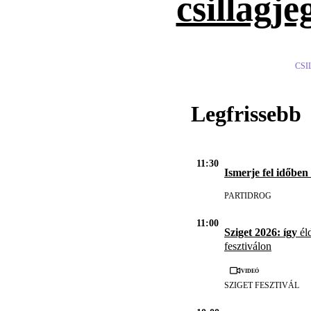
csillagje
CSI
Legfrissebb
11:30
Ismerje fel időben
PARTIDROG
11:00
Sziget 2026: így
éld
fesztiválon
Videó
SZIGET FESZTIVÁL