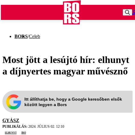
BORS
/
Celeb
Most jött a lesújtó hír: elhunyt
a díjnyertes magyar művésznő
Itt állíthatja be, hogy a Google keresőben elsők
között legyen a Bors
GYÁSZ
PUBLIKÁLÁS:
2024. JÚLIUS 02. 12:10
elhunyt
író