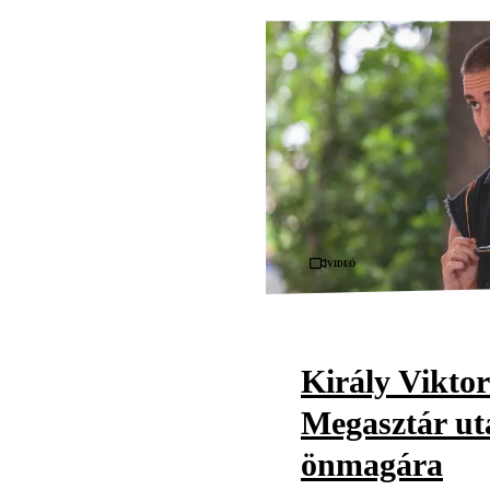
Videó
Király Viktor
Megasztár utá
önmagára