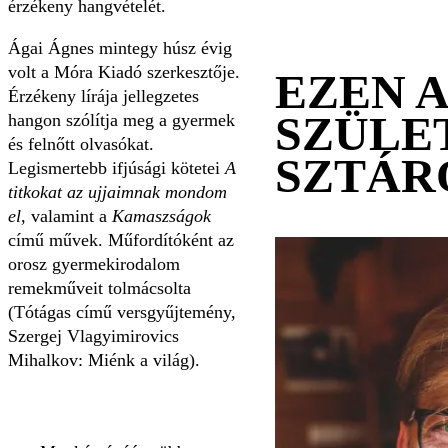
érzékeny hangvételét.
Ágai Ágnes mintegy húsz évig
volt a Móra Kiadó szerkesztője.
EZEN 
Érzékeny lírája jellegzetes
SZÜLE
hangon szólítja meg a gyermek
és felnőtt olvasókat.
SZTÁR
Legismertebb ifjúsági kötetei
A
titkokat az ujjaimnak mondom
el
, valamint a
Kamaszságok
című művek. Műfordítóként az
orosz gyermekirodalom
remekműveit tolmácsolta
(Tótágas című versgyűjtemény,
Szergej Vlagyimirovics
Mihalkov: Miénk a világ).