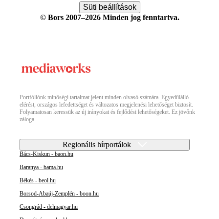
Süti beállítások
© Bors 2007–2026 Minden jog fenntartva.
Portfóliónk minőségi tartalmat jelent minden olvasó számára. Egyedülálló
elérést, országos lefedettséget és változatos megjelenési lehetőséget biztosít.
Folyamatosan keressük az új irányokat és fejlődési lehetőségeket. Ez jövőnk
záloga.
Regionális hírportálok
Bács-Kiskun - baon.hu
Baranya - bama.hu
Békés - beol.hu
Borsod-Abaúj-Zemplén - boon.hu
Csongrád - delmagyar.hu