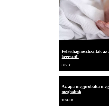
Félrediagnosztizálták az
keresztül
ORVOS
Az apa megpróbálta meg
meghaltak
TENGER