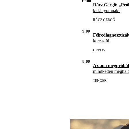
10:00
Rácz Gergő: „Pró
kislányomnak”
RÁCZ GERGŐ
9:00
Félrediagnosztizál
keresztül
ORVOS
8:00
Az apa megpróbál
mindketten meghal
TENGER