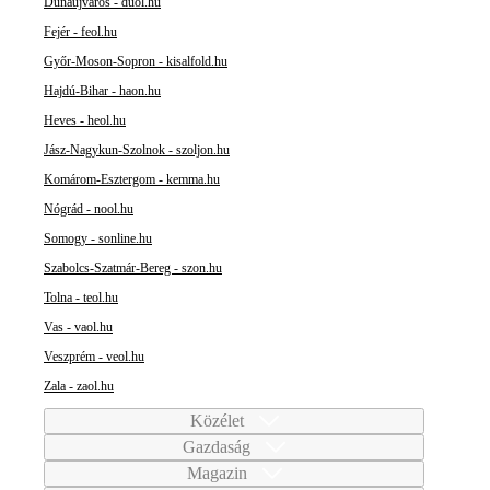
Dunaújváros - duol.hu
Fejér - feol.hu
Győr-Moson-Sopron - kisalfold.hu
Hajdú-Bihar - haon.hu
Heves - heol.hu
Jász-Nagykun-Szolnok - szoljon.hu
Komárom-Esztergom - kemma.hu
Nógrád - nool.hu
Somogy - sonline.hu
Szabolcs-Szatmár-Bereg - szon.hu
Tolna - teol.hu
Vas - vaol.hu
Veszprém - veol.hu
Zala - zaol.hu
Közélet
Gazdaság
Magazin