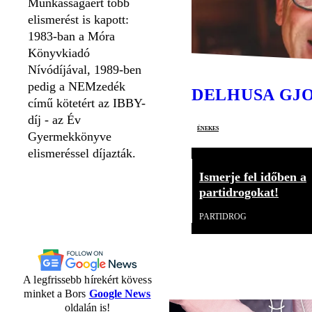
Munkásságáért több
elismerést is kapott:
1983-ban a Móra
Könyvkiadó
Nívódíjával, 1989-ben
pedig a NEMzedék
DELHUSA GJ
című kötetért az IBBY-
díj - az Év
énekes
Gyermekkönyve
elismeréssel díjazták.
Ismerje fel időben a
partidrogokat!
PARTIDROG
A legfrissebb hírekért kövess
minket a Bors
Google News
oldalán is!