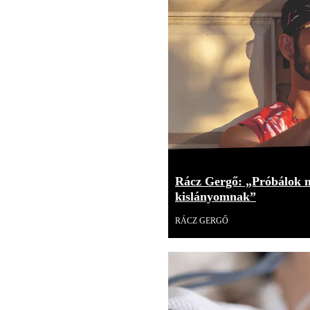
Rácz Gergő: „Próbálok mi
kislányomnak”
RÁCZ GERGŐ