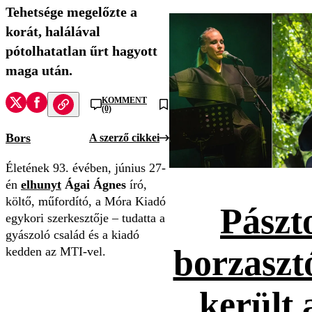
Tehetsége megelőzte a
korát, halálával
pótolhatatlan űrt hagyott
maga után.
KOMMENT
(0)
Bors
A szerző cikkei
Életének 93. évében, június 27-
én
elhunyt
Ágai Ágnes
író,
költő, műfordító, a Móra Kiadó
Pászt
egykori szerkesztője – tudatta a
gyászoló család és a kiadó
borzaszt
kedden az MTI-vel.
került 