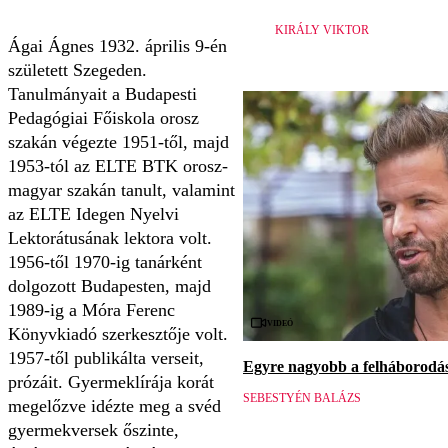
KIRÁLY VIKTOR
Ágai Ágnes 1932. április 9-én
született Szegeden.
Tanulmányait a Budapesti
Pedagógiai Főiskola orosz
szakán végezte 1951-től, majd
1953-tól az ELTE BTK orosz-
magyar szakán tanult, valamint
az ELTE Idegen Nyelvi
Lektorátusának lektora volt.
1956-től 1970-ig tanárként
dolgozott Budapesten, majd
1989-ig a Móra Ferenc
Videó
Könyvkiadó szerkesztője volt.
1957-től publikálta verseit,
Egyre nagyobb a felháborodás 
prózáit. Gyermeklírája korát
SEBESTYÉN BALÁZS
megelőzve idézte meg a svéd
gyermekversek őszinte,