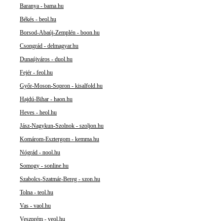
Baranya - bama.hu
Békés - beol.hu
Borsod-Abaúj-Zemplén - boon.hu
Csongrád - delmagyar.hu
Dunaújváros - duol.hu
Fejér - feol.hu
Győr-Moson-Sopron - kisalfold.hu
Hajdú-Bihar - haon.hu
Heves - heol.hu
Jász-Nagykun-Szolnok - szoljon.hu
Komárom-Esztergom - kemma.hu
Nógrád - nool.hu
Somogy - sonline.hu
Szabolcs-Szatmár-Bereg - szon.hu
Tolna - teol.hu
Vas - vaol.hu
Veszprém - veol.hu