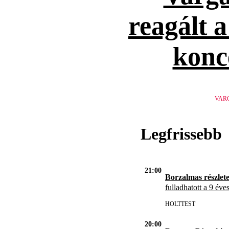
reagált 
konc
VAR
Legfrissebb
21:00
Borzalmas részlet
fulladhatott a 9 éve
HOLTTEST
20:00