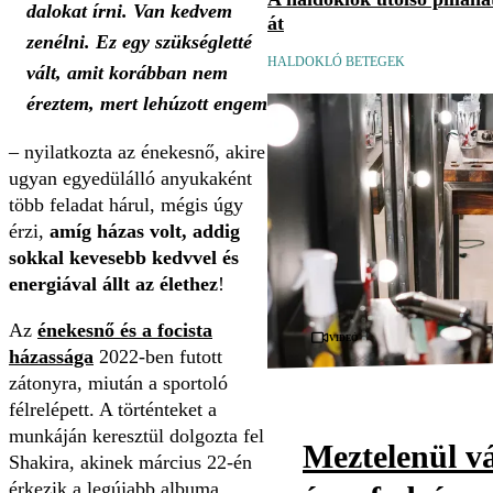
dalokat írni. Van kedvem
át
zenélni. Ez egy szükségletté
HALDOKLÓ BETEGEK
vált, amit korábban nem
éreztem, mert lehúzott engem
– nyilatkozta az énekesnő, akire
ugyan egyedülálló anyukaként
több feladat hárul, mégis úgy
érzi,
amíg házas volt, addig
sokkal kevesebb kedvvel és
energiával állt az élethez
!
Az
énekesnő és a focista
Videó
házassága
2022-ben futott
zátonyra, miután a sportoló
félrelépett. A történteket a
munkáján keresztül dolgozta fel
Meztelenül vá
Shakira, akinek március 22-én
érkezik a legújabb albuma,