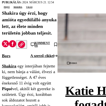
PUBLIKÁLÁS:
2024. MÁRCIUS 21. 12:54
Piqué
Shakira
válás
Shakira úgy érzi, hogy
amióta egyedülálló anyuka
lett, az élete minden
területén jobban teljesít.
KOMMENT
(0)
Bors
A szerző cikkei
Videó
Shakira
egy interjúban fejtette
ki, nem bánja a válást, élvezi a
függetlenséget. A 47 éves
énekesnő 11 évig volt együtt
Katie H
Piqué
vel, akitől két gyereke is
született. Úgy érzi, korábban
sok áldozatot hozott a
fogad
kapcsolatáért, amitől jobb is,