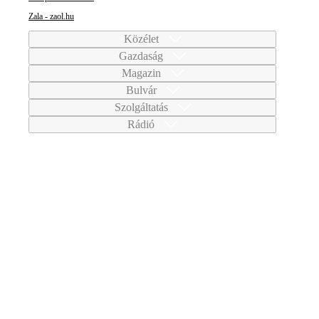
Zala - zaol.hu
Közélet
Gazdaság
Magazin
Bulvár
Szolgáltatás
Rádió