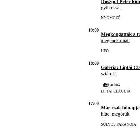
Doszpot Péter kim
gyilkossal
NYOMOZÓ
19:00
Megkongatták a t
idegenek miatt
UFO
18:00
Galéria: Liptai Cl
sztárok!
Galéria
LIPTAI CLAUDIA
17:00
Már csak hónapja
hitte, megőrült
SÚLYOS PARANOIA