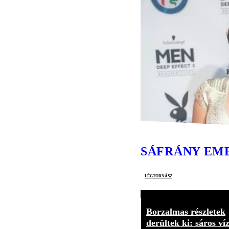
SÁFRÁNY EM
légtornász
Borzalmas részletek
derültek ki: sáros ví