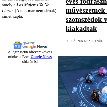
éves fodrászn
amely a
Las Mujeres Ya No
művészetnek t
Lloran
(A nők már nem sírnak)
címet kapta.
szomszédok v
kiakadtak
FODRÁSZOK MEZTELENÜL
A legfrissebb hírekért kövess
minket a Bors
Google News
oldalán is!