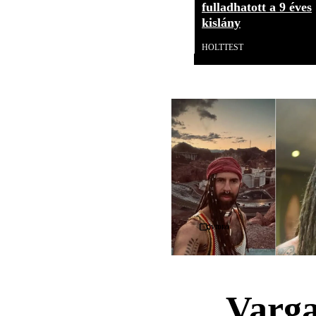
fulladhatott a 9 éves
kislány
HOLTTEST
Videó
Varga