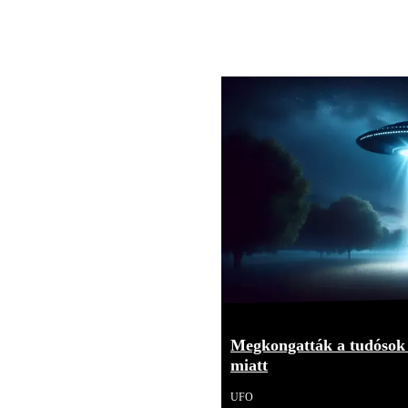
Megkongatták a tudósok 
miatt
UFO