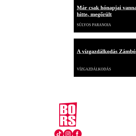
Már csak hónapjai vannak
hitte, megőrült
SÚLYOS PARANOIA
A vízgazdálkodás Zámbó
Videó
VÍZGAZDÁLKODÁS