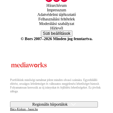
Hírarchívum
Impresszum
Adatvédelmi tájékoztató
Felhasználási feltételek
Moderálási szabályzat
Hírlevél
Süti beállítások
© Bors 2007–2026 Minden jog fenntartva.
Portfóliónk minőségi tartalmat jelent minden olvasó számára. Egyedülálló
elérést, országos lefedettséget és változatos megjelenési lehetőséget biztosít.
Folyamatosan keressük az új irányokat és fejlődési lehetőségeket. Ez jövőnk
záloga.
Regionális hírportálok
Bács-Kiskun - baon.hu