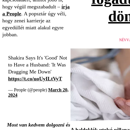
hogy végül megszabadult –
írja
dön
a People
. A popsztár úgy véli,
hogy zenei karrierje az
egyedüllét miatt alakul egyre
jobban.
NÉVV
Shakira Says It's 'Good' Not
to Have a Husband: 'It Was
Dragging Me Down'
https://t.co/uoUyILtVyT
— People (@people)
March 20,
2024
Most van kedvem dolgozni és
A haldoklók utolsó pillan