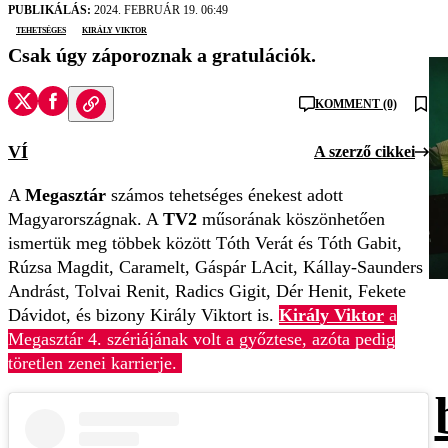
PUBLIKÁLÁS:
2024. FEBRUÁR 19. 06:49
tehetséges
Király Viktor
Csak úgy záporoznak a gratulációk.
KOMMENT (0)
VÍ
A szerző cikkei
A
Megasztár
számos tehetséges énekest adott
Magyarországnak. A
TV2
műsorának köszönhetően
ismertük meg többek között Tóth Verát és Tóth Gabit,
Rúzsa Magdit, Caramelt, Gáspár LAcit, Kállay-Saunders
Andrást, Tolvai Renit, Radics Gigit, Dér Henit, Fekete
Dávidot, és bizony Király Viktort is.
Király Viktor
a
Megasztár 4. szériájának volt a győztese, azóta pedig
töretlen zenei karrierje.