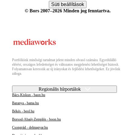
Süti beállítások
© Bors 2007–2026 Minden jog fenntartva.
Portfóliónk minőségi tartalmat jelent minden olvasó számára. Egyedülálló
elérést, országos lefedettséget és változatos megjelenési lehetőséget biztosít.
Folyamatosan keressük az új irányokat és fejlődési lehetőségeket. Ez jövőnk
záloga.
Regionális hírportálok
Bács-Kiskun - baon.hu
Baranya - bama.hu
Békés - beol.hu
Borsod-Abaúj-Zemplén - boon.hu
Csongrád - delmagyar.hu