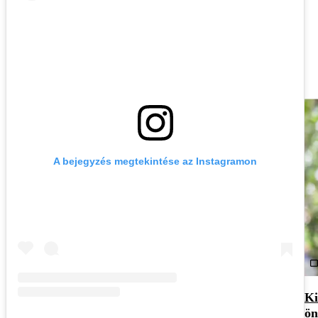
A bejegyzés megtekintése az Instagramon
Ki
ö