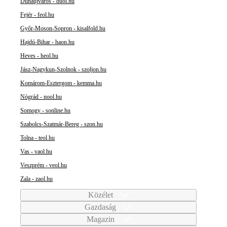
Dunaújváros - duol.hu
Fejér - feol.hu
Győr-Moson-Sopron - kisalfold.hu
Hajdú-Bihar - haon.hu
Heves - heol.hu
Jász-Nagykun-Szolnok - szoljon.hu
Komárom-Esztergom - kemma.hu
Nógrád - nool.hu
Somogy - sonline.hu
Szabolcs-Szatmár-Bereg - szon.hu
Tolna - teol.hu
Vas - vaol.hu
Veszprém - veol.hu
Zala - zaol.hu
Közélet
Gazdaság
Magazin