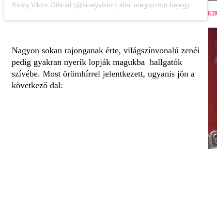
Király Viktor Official (@kiralyviktor) által megosztott bejegyzés
KI
Nagyon sokan rajonganak érte, világszínvonalú zenéi
pedig gyakran nyerik lopják magukba hallgatók
szívébe. Most örömhírrel jelentkezett, ugyanis jön a
következő dal: