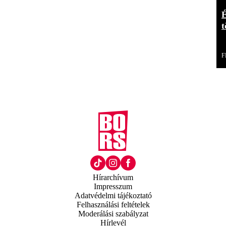
É
t
F
Hírarchívum
Impresszum
Adatvédelmi tájékoztató
Felhasználási feltételek
Moderálási szabályzat
Hírlevél