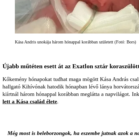
Kása Andris unokája három hónappal korábban született (Fotó: Bors)
Újabb műtéten esett át az Exatlon sztár koraszülöt
Kőkemény hónapokat tudhat maga mögött Kása András család
hallgató Kihívónak hatodik hónapban lévő lánya horvátországi
kiírtnál három hónappal korábban meglátta a napvilágot. In
lett a Kása család élete
.
Még most is beleborzongok, ha eszembe jutnak azok a n