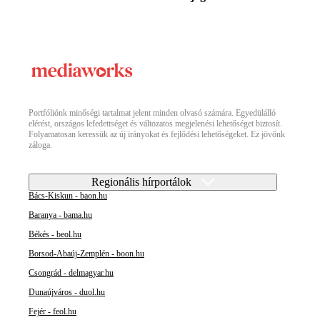
Portfóliónk minőségi tartalmat jelent minden olvasó számára. Egyedülálló
elérést, országos lefedettséget és változatos megjelenési lehetőséget biztosít.
Folyamatosan keressük az új irányokat és fejlődési lehetőségeket. Ez jövőnk
záloga.
Regionális hírportálok
Bács-Kiskun - baon.hu
Baranya - bama.hu
Békés - beol.hu
Borsod-Abaúj-Zemplén - boon.hu
Csongrád - delmagyar.hu
Dunaújváros - duol.hu
Fejér - feol.hu