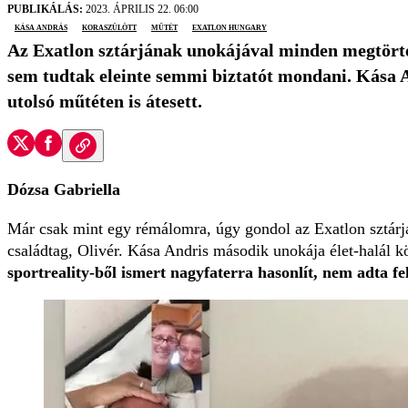
PUBLIKÁLÁS:
2023. ÁPRILIS 22. 06:00
Kása András
koraszülött
műtét
Exatlon Hungary
Az Exatlon sztárjának unokájával minden megtörtént
sem tudtak eleinte semmi biztatót mondani. Kása A
utolsó műtéten is átesett.
Dózsa Gabriella
Már csak mint egy rémálomra, úgy gondol az Exatlon sztárjá
családtag, Olivér. Kása Andris második unokája élet-halál kö
sportreality-ből ismert nagyfaterra hasonlít, nem adta fe