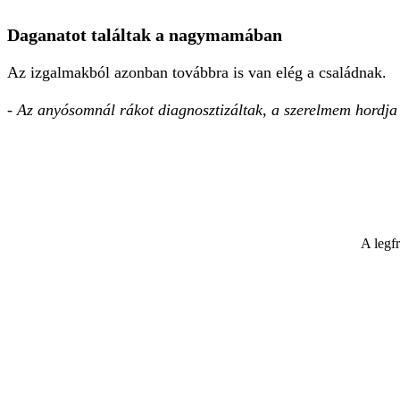
Daganatot találtak a nagymamában
Az izgalmakból azonban továbbra is van elég a családnak.
- Az anyósomnál rákot diagnosztizáltak, a szerelmem hordja 
A legf