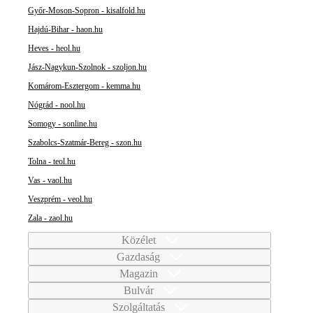
Győr-Moson-Sopron - kisalfold.hu
Hajdú-Bihar - haon.hu
Heves - heol.hu
Jász-Nagykun-Szolnok - szoljon.hu
Komárom-Esztergom - kemma.hu
Nógrád - nool.hu
Somogy - sonline.hu
Szabolcs-Szatmár-Bereg - szon.hu
Tolna - teol.hu
Vas - vaol.hu
Veszprém - veol.hu
Zala - zaol.hu
Közélet
Gazdaság
Magazin
Bulvár
Szolgáltatás