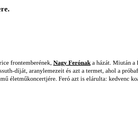
re.
trice frontemberének,
Nagy Ferónak
a házát. Miután a 
ssuth-díját, aranylemezeit és azt a termet, ahol a prób
 életműkoncertjére. Feró azt is elárulta: kedvenc koal