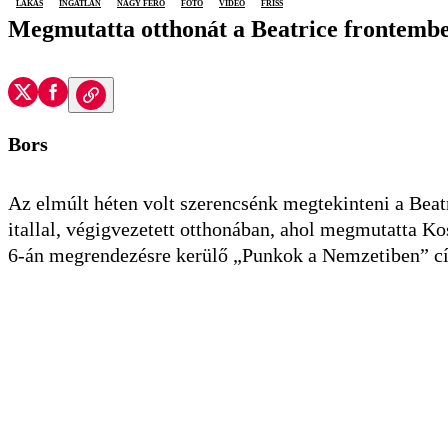
lakás
ingatlan
Nagy Feró
fotó
videó
friss
Megmutatta otthonát a Beatrice frontembe
Bors
Az elmúlt héten volt szerencsénk megtekinteni a Bea
itallal, végigvezetett otthonában, ahol megmutatta Ko
6-án megrendezésre kerülő „Punkok a Nemzetiben” című