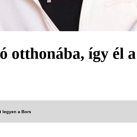
 otthonába, így él a
tt legyen a Bors