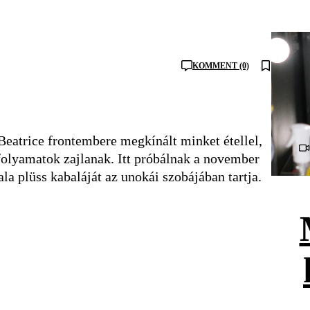
KOMMENT (0)
Beatrice frontembere megkínált minket étellel,
afolyamatok zajlanak. Itt próbálnak a november
a plüss kabaláját az unokái szobájában tartja.