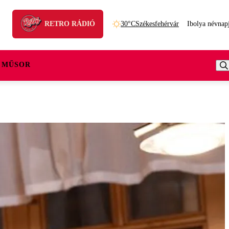
RETRO RÁDIÓ
30°C
Székesfehérvár
Ibolya névnap
 MŰSOR