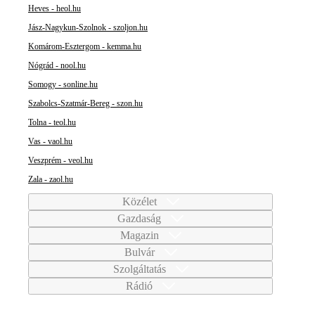
Heves - heol.hu
Jász-Nagykun-Szolnok - szoljon.hu
Komárom-Esztergom - kemma.hu
Nógrád - nool.hu
Somogy - sonline.hu
Szabolcs-Szatmár-Bereg - szon.hu
Tolna - teol.hu
Vas - vaol.hu
Veszprém - veol.hu
Zala - zaol.hu
Közélet
Gazdaság
Magazin
Bulvár
Szolgáltatás
Rádió