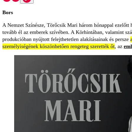
Bors
A Nemzet Színésze, Törőcsik Mari három hónappal ezelőtt h
tovább él az emberek szívében. A Körhintában, valamint szá
produkcióban nyújtott felejthetetlen alakításainak és persze
személyiségének köszönhetően rengeteg szerették őt
, az
eml