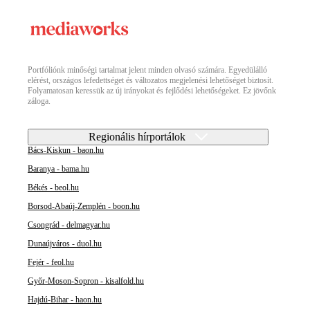
Portfóliónk minőségi tartalmat jelent minden olvasó számára. Egyedülálló
elérést, országos lefedettséget és változatos megjelenési lehetőséget biztosít.
Folyamatosan keressük az új irányokat és fejlődési lehetőségeket. Ez jövőnk
záloga.
Regionális hírportálok
Bács-Kiskun - baon.hu
Baranya - bama.hu
Békés - beol.hu
Borsod-Abaúj-Zemplén - boon.hu
Csongrád - delmagyar.hu
Dunaújváros - duol.hu
Fejér - feol.hu
Győr-Moson-Sopron - kisalfold.hu
Hajdú-Bihar - haon.hu