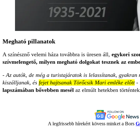
Megható pillanatok
A színésznő velemi háza továbbra is üresen áll,
egykori szo
szívmelengető, milyen megható dolgokat tesznek az ember
-
Az autók, de még a turistajáratok is lelassítanak, gyakran
kiszálljanak, és
fejet hajtsanak Törőcsik Mari emléke előtt
- 
lapszámában bővebben mesél
az elmúlt hetekben történtek
A legfrissebb hírekért kövess minket a Bors
G