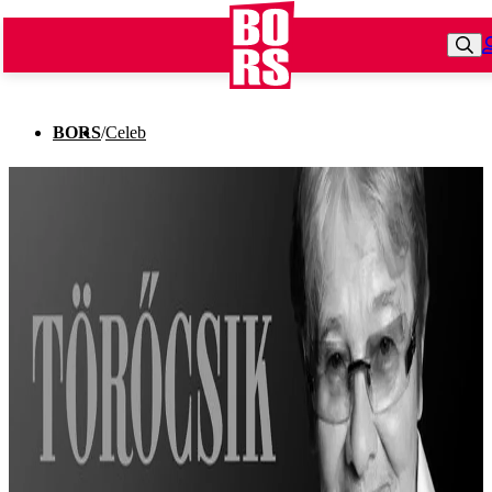
BORS
/
Celeb