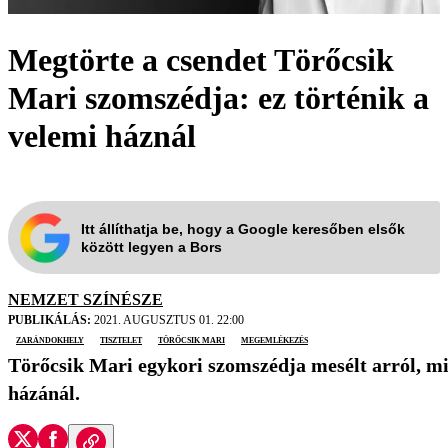
Megtörte a csendet Törőcsik
Mari szomszédja: ez történik a
velemi háznál
Itt állíthatja be, hogy a Google keresőben elsők
között legyen a Bors
NEMZET SZÍNÉSZE
PUBLIKÁLÁS:
2021. AUGUSZTUS 01. 22:00
zarándokhely
tisztelet
Törőcsik Mari
megemlékezés
Törőcsik Mari egykori szomszédja mesélt arról, mi
házánál.