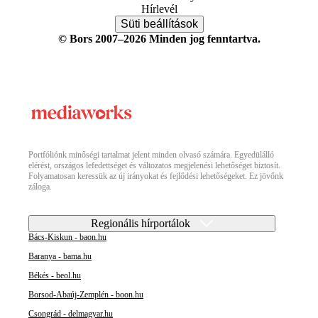
Hírlevél
Süti beállítások
© Bors 2007–2026 Minden jog fenntartva.
Portfóliónk minőségi tartalmat jelent minden olvasó számára. Egyedülálló
elérést, országos lefedettséget és változatos megjelenési lehetőséget biztosít.
Folyamatosan keressük az új irányokat és fejlődési lehetőségeket. Ez jövőnk
záloga.
Regionális hírportálok
Bács-Kiskun - baon.hu
Baranya - bama.hu
Békés - beol.hu
Borsod-Abaúj-Zemplén - boon.hu
Csongrád - delmagyar.hu