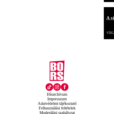
A v
V
VÍZ
Hírarchívum
Impresszum
Adatvédelmi tájékoztató
Felhasználási feltételek
Moderálási szabályzat