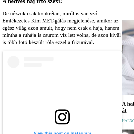
A nedves haj irtó szexi!
De nézzük csak konkrétan, miről is van szó.
Emlékezetes Kim MET-gálás megjelenése, amikor az
egész világ azon ámult, hogy nem csak a haja, hanem
mintha a ruhája is csurom víz lett volna, de azon kívül
is több fotó készült róla ezzel a frizurával.
A hal
át
HALDO
View this post on Instagram