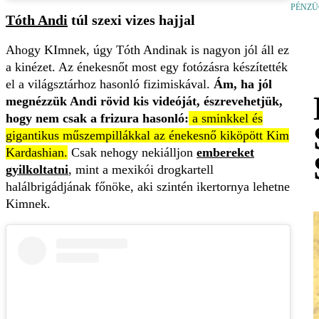
PÉNZÜ
Tóth Andi
túl szexi vizes hajjal
Ahogy KImnek, úgy Tóth Andinak is nagyon jól áll ez
a kinézet. Az énekesnőt most egy fotózásra készítették
el a világsztárhoz hasonló fizimiskával.
Ám, ha jól
megnézzük Andi rövid kis videóját, észrevehetjük,
hogy nem csak a frizura hasonló:
a sminkkel és
gigantikus műszempillákkal az énekesnő kiköpött Kim
Kardashian.
Csak nehogy nekiálljon
embereket
gyilkoltatni
, mint a mexikói drogkartell
halálbrigádjának főnöke, aki szintén ikertornya lehetne
Kimnek.