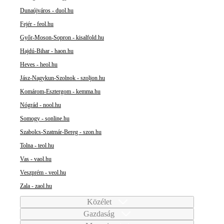
Dunaújváros - duol.hu
Fejér - feol.hu
Győr-Moson-Sopron - kisalfold.hu
Hajdú-Bihar - haon.hu
Heves - heol.hu
Jász-Nagykun-Szolnok - szoljon.hu
Komárom-Esztergom - kemma.hu
Nógrád - nool.hu
Somogy - sonline.hu
Szabolcs-Szatmár-Bereg - szon.hu
Tolna - teol.hu
Vas - vaol.hu
Veszprém - veol.hu
Zala - zaol.hu
Közélet
Gazdaság