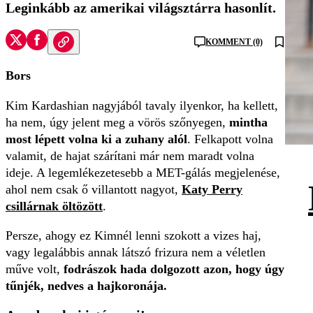
Leginkább az amerikai világsztárra hasonlít.
KOMMENT (0)
Bors
Kim Kardashian nagyjából tavaly ilyenkor, ha kellett,
ha nem, úgy jelent meg a vörös szőnyegen,
mintha
most lépett volna ki a zuhany alól
. Felkapott volna
valamit, de hajat szárítani már nem maradt volna
ideje. A legemlékezetesebb a MET-gálás megjelenése,
ahol nem csak ő villantott nagyot,
Katy Perry
csillárnak öltözött
.
Persze, ahogy ez Kimnél lenni szokott a vizes haj,
vagy legalábbis annak látszó frizura nem a véletlen
műve volt,
fodrászok hada dolgozott azon, hogy úgy
tűnjék, nedves a hajkoronája.