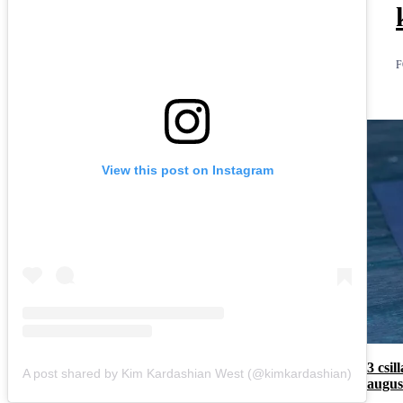
F
View this post on Instagram
3 csi
A post shared by Kim Kardashian West (@kimkardashian)
augus