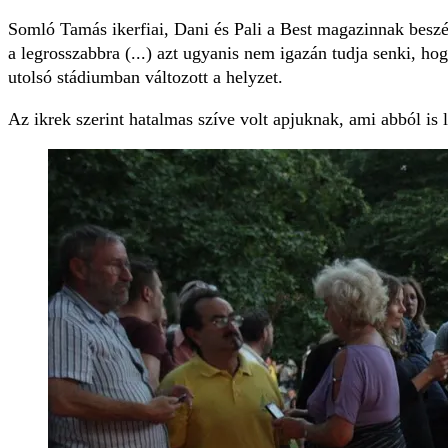
Somló Tamás ikerfiai, Dani és Pali a Best magazinnak beszél
a legrosszabbra (...) azt ugyanis nem igazán tudja senki, ho
utolsó stádiumban változott a helyzet.
Az ikrek szerint hatalmas szíve volt apjuknak, ami abból is l