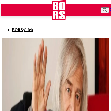
BORS
/
Celeb