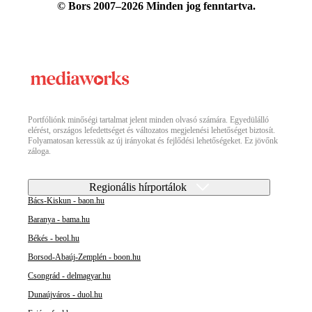
© Bors 2007–2026 Minden jog fenntartva.
Portfóliónk minőségi tartalmat jelent minden olvasó számára. Egyedülálló
elérést, országos lefedettséget és változatos megjelenési lehetőséget biztosít.
Folyamatosan keressük az új irányokat és fejlődési lehetőségeket. Ez jövőnk
záloga.
Regionális hírportálok
Bács-Kiskun - baon.hu
Baranya - bama.hu
Békés - beol.hu
Borsod-Abaúj-Zemplén - boon.hu
Csongrád - delmagyar.hu
Dunaújváros - duol.hu