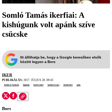
Somló Tamás ikerfiai: A
kishúgunk volt apánk szíve
csücske
Itt állíthatja be, hogy a Google keresőben elsők
között legyen a Bors
IKER
PUBLIKÁLÁS:
2017. JÚLIUS 28. 09:45
Somló Tamás
ikrek
koncert
Somló Lili
temetés
apa
Bors