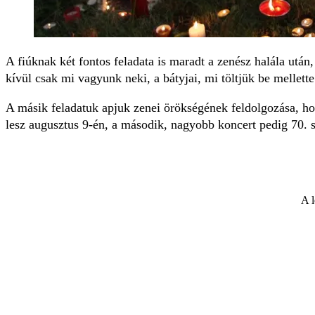
A fiúknak két fontos feladata is maradt a zenész halála után
kívül csak mi vagyunk neki, a bátyjai, mi töltjük be mellette
A másik feladatuk apjuk zenei örökségének feldolgozása, h
lesz augusztus 9-én, a második, nagyobb koncert pedig 70.
A l