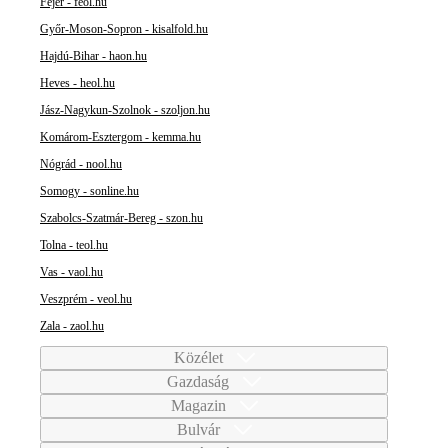
Fejér - feol.hu
Győr-Moson-Sopron - kisalfold.hu
Hajdú-Bihar - haon.hu
Heves - heol.hu
Jász-Nagykun-Szolnok - szoljon.hu
Komárom-Esztergom - kemma.hu
Nógrád - nool.hu
Somogy - sonline.hu
Szabolcs-Szatmár-Bereg - szon.hu
Tolna - teol.hu
Vas - vaol.hu
Veszprém - veol.hu
Zala - zaol.hu
Közélet
Gazdaság
Magazin
Bulvár