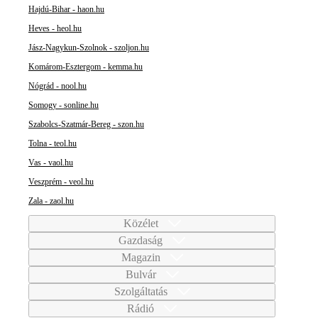
Hajdú-Bihar - haon.hu
Heves - heol.hu
Jász-Nagykun-Szolnok - szoljon.hu
Komárom-Esztergom - kemma.hu
Nógrád - nool.hu
Somogy - sonline.hu
Szabolcs-Szatmár-Bereg - szon.hu
Tolna - teol.hu
Vas - vaol.hu
Veszprém - veol.hu
Zala - zaol.hu
Közélet
Gazdaság
Magazin
Bulvár
Szolgáltatás
Rádió