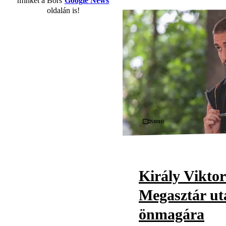
minket a Bors
Google News
oldalán is!
Videó
Király Viktor
Megasztár utá
önmagára