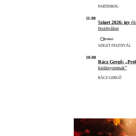
PARTIDROG
11:00
Sziget 2026: így
éld
fesztiválon
Videó
SZIGET FESZTIVÁL
10:00
Rácz Gergő: „Pró
kislányomnak”
RÁCZ GERGŐ