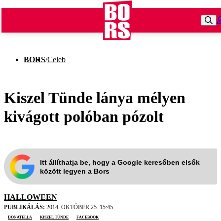
BORS
/
Celeb
Kiszel Tünde lánya mélyen
kivágott polóban pózolt
Itt állíthatja be, hogy a Google keresőben elsők
között legyen a Bors
HALLOWEEN
PUBLIKÁLÁS:
2014. OKTÓBER 25. 15:45
Donatella
Kiszel Tünde
Facebook