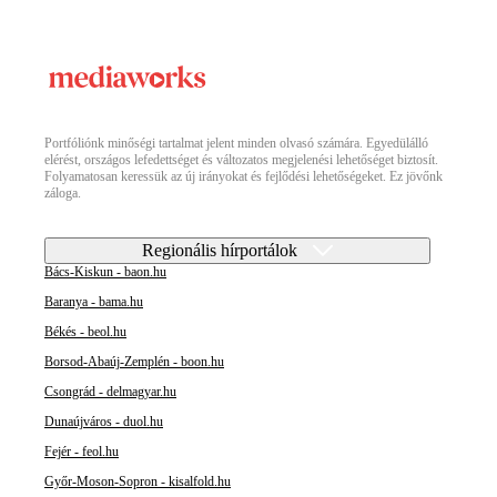
Portfóliónk minőségi tartalmat jelent minden olvasó számára. Egyedülálló
elérést, országos lefedettséget és változatos megjelenési lehetőséget biztosít.
Folyamatosan keressük az új irányokat és fejlődési lehetőségeket. Ez jövőnk
záloga.
Regionális hírportálok
Bács-Kiskun - baon.hu
Baranya - bama.hu
Békés - beol.hu
Borsod-Abaúj-Zemplén - boon.hu
Csongrád - delmagyar.hu
Dunaújváros - duol.hu
Fejér - feol.hu
Győr-Moson-Sopron - kisalfold.hu