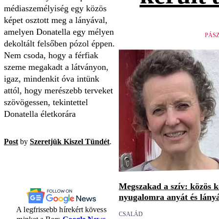
médiaszemélyiség egy közös
képet osztott meg a lányával,
amelyen Donatella egy mélyen
PÁS
dekoltált felsőben pózol éppen.
Nem csoda, hogy a férfiak
szeme megakadt a látványon,
igaz, mindenkit óva intünk
attól, hogy merészebb terveket
szövögessen, tekintettel
Donatella életkorára
Post
by
Szeretjük Kiszel Tündét
.
Megszakad a szív: közös 
nyugalomra anyát és lány
A legfrissebb hírekért kövess
CSALÁD