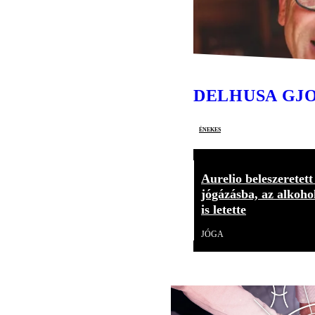
DELHUSA GJ
énekes
Aurelio beleszeretett
jógázásba, az alkoho
is letette
JÓGA