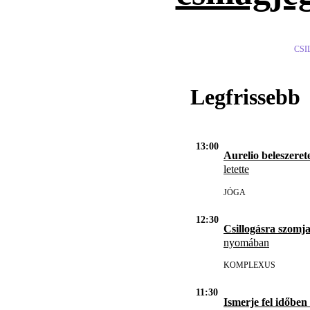
CSI
Legfrissebb
13:00
Aurelio beleszerete
letette
JÓGA
12:30
Csillogásra szomja
nyomában
KOMPLEXUS
11:30
Ismerje fel időben