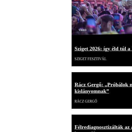
Videó
Sziget 2026: így éld túl a
SZIGET FESZTIVÁL
Rácz Gergő: „Próbálok mi
kislányomnak”
RÁCZ GERGŐ
Félrediagnosztizálták az