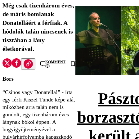
Még csak tizenhárom éves,
de máris bomlanak
Donatelláért a férfiak. A
hódolók talán nincsenek is
tisztában a lány
életkorával.
KOMMENT
(0)
Bors
“Csinos vagy Donatella!” - írta
Pászt
egy férfi Kiszel Tünde képe alá,
miközben arra talán nem is
borzaszt
gondolt, egy tizenhárom éves
lánynak bókol éppen. A
bugyigyűjteményével a
került 
bulvárhírfolyamba kapaszkodó