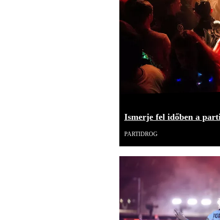
Ismerje fel időben a part
PARTIDROG