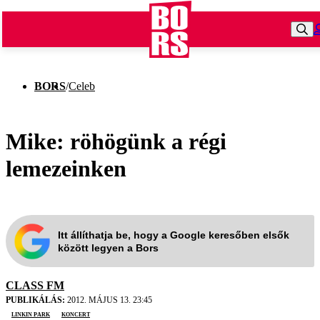
BORS
/
Celeb
Mike: röhögünk a régi
lemezeinken
Itt állíthatja be, hogy a Google keresőben elsők
között legyen a Bors
CLASS FM
PUBLIKÁLÁS:
2012. MÁJUS 13. 23:45
Linkin Park
koncert