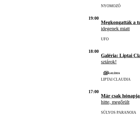
NYOMOZÓ
19:00
Megkongatták a t
idegenek miatt
UFO
18:00
Galéria: Liptai Cl
sztárok!
Galéria
LIPTAI CLAUDIA
17:00
Már csak hónapja
hitte, megőrült
SÚLYOS PARANOIA