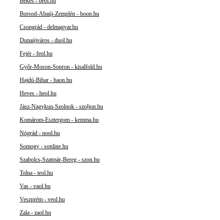
Békés - beol.hu
Borsod-Abaúj-Zemplén - boon.hu
Csongrád - delmagyar.hu
Dunaújváros - duol.hu
Fejér - feol.hu
Győr-Moson-Sopron - kisalfold.hu
Hajdú-Bihar - haon.hu
Heves - heol.hu
Jász-Nagykun-Szolnok - szoljon.hu
Komárom-Esztergom - kemma.hu
Nógrád - nool.hu
Somogy - sonline.hu
Szabolcs-Szatmár-Bereg - szon.hu
Tolna - teol.hu
Vas - vaol.hu
Veszprém - veol.hu
Zala - zaol.hu