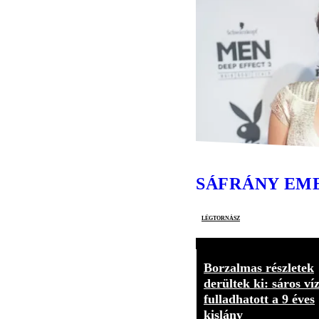
SÁFRÁNY EM
légtornász
Borzalmas részletek
derültek ki: sáros ví
fulladhatott a 9 éves
kislány