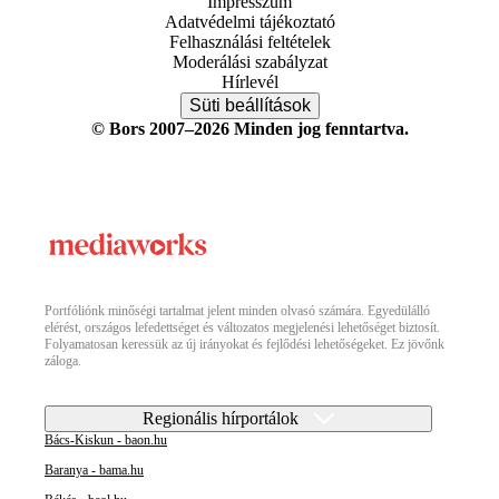
Impresszum
Adatvédelmi tájékoztató
Felhasználási feltételek
Moderálási szabályzat
Hírlevél
Süti beállítások
© Bors 2007–2026 Minden jog fenntartva.
Portfóliónk minőségi tartalmat jelent minden olvasó számára. Egyedülálló
elérést, országos lefedettséget és változatos megjelenési lehetőséget biztosít.
Folyamatosan keressük az új irányokat és fejlődési lehetőségeket. Ez jövőnk
záloga.
Regionális hírportálok
Bács-Kiskun - baon.hu
Baranya - bama.hu