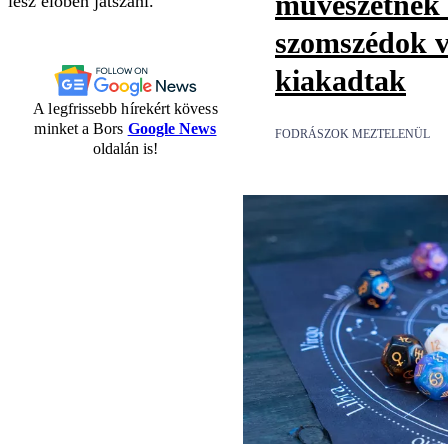
művészetnek t
lesz élőben játszani.
szomszédok v
kiakadtak
A legfrissebb hírekért kövess
minket a Bors
Google News
FODRÁSZOK MEZTELENÜL
oldalán is!