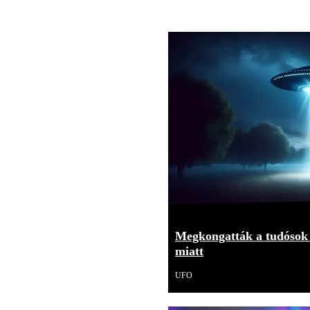
Megkongatták a tudósok 
miatt
UFO