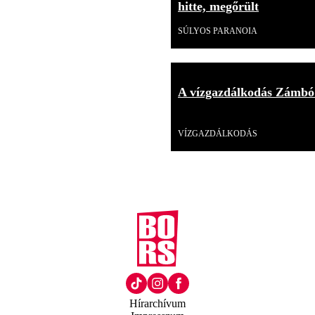
hitte, megőrült
SÚLYOS PARANOIA
A vízgazdálkodás Zámbó
Videó
VÍZGAZDÁLKODÁS
Hírarchívum