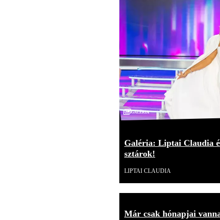
Galéria
Galéria: Liptai Claudia é
sztárok!
LIPTAI CLAUDIA
Már csak hónapjai vannak