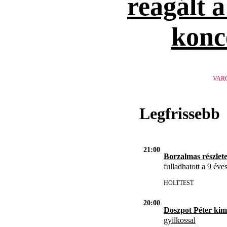
reagált 
konc
VAR
Legfrissebb
21:00
Borzalmas részlet
fulladhatott a 9 éve
HOLTTEST
20:00
Doszpot Péter kim
gyilkossal