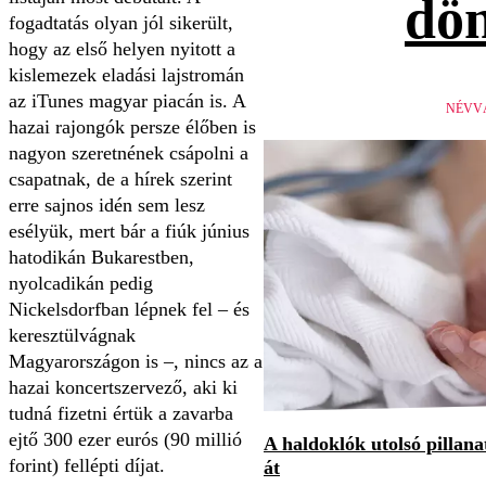
dön
fogadtatás olyan jól sikerült,
hogy az első helyen nyitott a
kislemezek eladási lajstromán
az iTunes magyar piacán is. A
NÉVV
hazai rajongók persze élőben is
nagyon szeretnének csápolni a
csapatnak, de a hírek szerint
erre sajnos idén sem lesz
esélyük, mert bár a fiúk június
hatodikán Bukarestben,
nyolcadikán pedig
Nickelsdorfban lépnek fel – és
keresztülvágnak
Magyarországon is –, nincs az a
hazai koncertszervező, aki ki
tudná fizetni értük a zavarba
ejtő 300 ezer eurós (90 millió
A haldoklók utolsó pillan
forint) fellépti díjat.
át