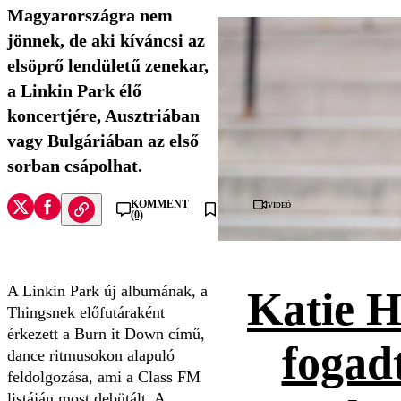
Magyarországra nem
jönnek, de aki kíváncsi az
elsöprő lendületű zenekar,
a Linkin Park élő
koncertjére, Ausztriában
vagy Bulgáriában az első
sorban csápolhat.
Videó
KOMMENT
(0)
A Linkin Park új albumának, a
Katie H
Thingsnek előfutáraként
érkezett a Burn it Down című,
fogad
dance ritmusokon alapuló
feldolgozása, ami a Class FM
listáján most debütált. A