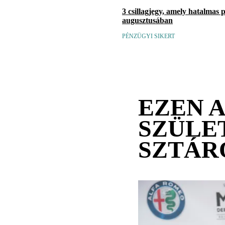
3 csillagjegy, amely hatalmas 
augusztusában
PÉNZÜGYI SIKERT
EZEN 
SZÜLE
SZTÁR