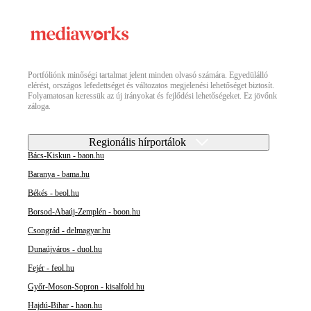
Portfóliónk minőségi tartalmat jelent minden olvasó számára. Egyedülálló
elérést, országos lefedettséget és változatos megjelenési lehetőséget biztosít.
Folyamatosan keressük az új irányokat és fejlődési lehetőségeket. Ez jövőnk
záloga.
Regionális hírportálok
Bács-Kiskun - baon.hu
Baranya - bama.hu
Békés - beol.hu
Borsod-Abaúj-Zemplén - boon.hu
Csongrád - delmagyar.hu
Dunaújváros - duol.hu
Fejér - feol.hu
Győr-Moson-Sopron - kisalfold.hu
Hajdú-Bihar - haon.hu