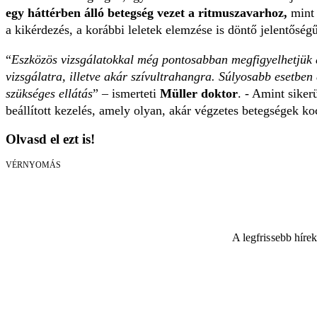
egy háttérben álló betegség vezet a ritmuszavarhoz,
mint 
a kikérdezés, a korábbi leletek elemzése is döntő jelentőségű
“
Eszközös vizsgálatokkal még pontosabban megfigyelhetjük a
vizsgálatra, illetve akár szívultrahangra. Súlyosabb esetben 
szükséges ellátás
” – ismerteti
Müller doktor
. - Amint siker
beállított kezelés, amely olyan, akár végzetes betegségek ko
Olvasd el ezt is!
VÉRNYOMÁS
A legfrissebb híre