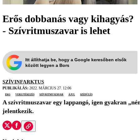
Erős dobbanás vagy kihagyás?
- Szívritmuszavar is lehet
Itt állíthatja be, hogy a Google keresőben elsők
között legyen a Bors
SZÍVINFARKTUS
PUBLIKÁLÁS:
2022. MÁRCIUS 27. 12:06
EKG
verejtékezés
szívritmuszavar
ájul
szédülés
A szívritmuszavar egy lappangó, igen gyakran „ném
jelentkezik.