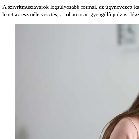
A szívritmuszavarok legsúlyosabb formái, az úgynevezett kamr
lehet az eszméletvesztés, a rohamosan gyengülő pulzus, légz