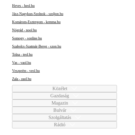
Heves - heol.hu
Jász-Nagykun-Szolnok - szoljon.hu
Komárom-Esztergom - kemma.hu
Nógrád - nool.hu
Somogy - sonline.hu
Szabolcs-Szatmár-Bereg - szon.hu
Tolna - teol.hu
Vas - vaol.hu
Veszprém - veol.hu
Zala - zaol.hu
Közélet
Gazdaság
Magazin
Bulvár
Szolgáltatás
Rádió