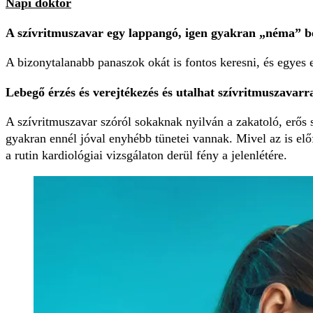
Napi doktor
A szívritmuszavar egy lappangó, igen gyakran „néma” bet
A bizonytalanabb panaszok okát is fontos keresni, és egyes e
Lebegő érzés és verejtékezés és utalhat szívritmuszavarr
A szívritmuszavar szóról sokaknak nyilván a zakatoló, erős s
gyakran ennél jóval enyhébb tünetei vannak. Mivel az is elő
a rutin kardiológiai vizsgálaton derül fény a jelenlétére.