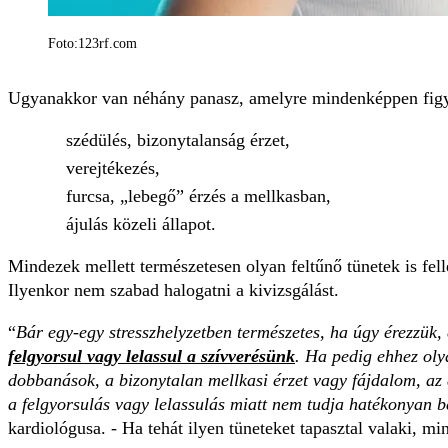
Foto:123rf.com
Ugyanakkor van néhány panasz, amelyre mindenképpen figy
szédülés, bizonytalanság érzet,
verejtékezés,
furcsa, „lebegő” érzés a mellkasban,
ájulás közeli állapot.
Mindezek mellett természetesen olyan feltűnő tünetek is fell
Ilyenkor nem szabad halogatni a kivizsgálást.
“
Bár egy-egy stresszhelyzetben természetes, ha úgy érezzük
felgyorsul vagy lelassul a szívverésünk
. Ha pedig ehhez olya
dobbanások, a bizonytalan mellkasi érzet vagy fájdalom, az 
a felgyorsulás vagy lelassulás miatt nem tudja hatékonyan b
kardiológusa. - Ha tehát ilyen tüneteket tapasztal valaki, 