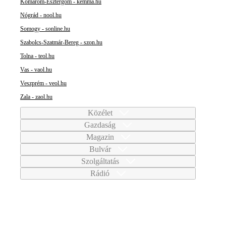
Komárom-Esztergom - kemma.hu
Nógrád - nool.hu
Somogy - sonline.hu
Szabolcs-Szatmár-Bereg - szon.hu
Tolna - teol.hu
Vas - vaol.hu
Veszprém - veol.hu
Zala - zaol.hu
Közélet
Gazdaság
Magazin
Bulvár
Szolgáltatás
Rádió