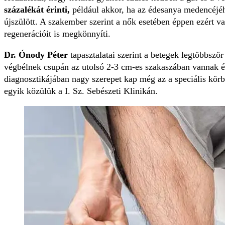
százalékát érinti,
például akkor, ha az édesanya medencéjéh
újszülött. A szakember szerint a nők esetében éppen ezért v
regenerációit is megkönnyíti.
Dr. Ónody Péter
tapasztalatai szerint a betegek legtöbbször
végbélnek csupán az utolsó 2-3 cm-es szakaszában vannak é
diagnosztikájában nagy szerepet kap még az a speciális kör
egyik közülük a I. Sz. Sebészeti Klinikán.