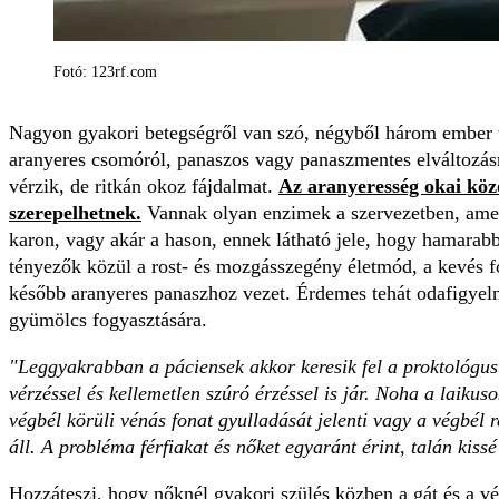
Fotó: 123rf.com
Nagyon gyakori betegségről van szó, négyből három ember ta
aranyeres csomóról, panaszos vagy panaszmentes elváltozásró
vérzik, de ritkán okoz fájdalmat.
Az aranyeresség okai közö
szerepelhetnek.
Vannak olyan enzimek a szervezetben, amelye
karon, vagy akár a hason, ennek látható jele, hogy hamarabb
tényezők közül a rost- és mozgásszegény életmód, a kevés fo
később aranyeres panaszhoz vezet. Érdemes tehát odafigyelni
gyümölcs fogyasztására.
"Leggyakrabban a páciensek akkor keresik fel a proktológus
vérzéssel és kellemetlen szúró érzéssel is jár. Noha a laiku
végbél körüli vénás fonat gyulladását jelenti vagy a végbél
áll. A probléma férfiakat és nőket egyaránt érint, talán kissé
Hozzáteszi, hogy nőknél gyakori szülés közben a gát és a v