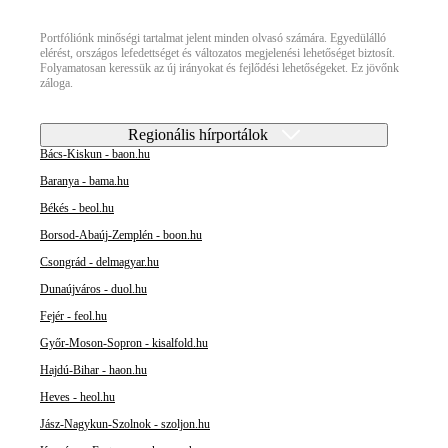
Portfóliónk minőségi tartalmat jelent minden olvasó számára. Egyedülálló
elérést, országos lefedettséget és változatos megjelenési lehetőséget biztosít.
Folyamatosan keressük az új irányokat és fejlődési lehetőségeket. Ez jövőnk
záloga.
Regionális hírportálok
Bács-Kiskun - baon.hu
Baranya - bama.hu
Békés - beol.hu
Borsod-Abaúj-Zemplén - boon.hu
Csongrád - delmagyar.hu
Dunaújváros - duol.hu
Fejér - feol.hu
Győr-Moson-Sopron - kisalfold.hu
Hajdú-Bihar - haon.hu
Heves - heol.hu
Jász-Nagykun-Szolnok - szoljon.hu