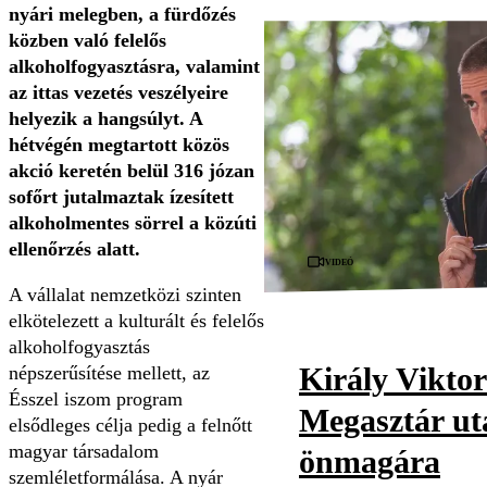
nyári melegben, a fürdőzés
közben való felelős
alkoholfogyasztásra, valamint
az ittas vezetés veszélyeire
helyezik a hangsúlyt. A
hétvégén megtartott közös
akció keretén belül 316 józan
sofőrt jutalmaztak ízesített
alkoholmentes sörrel a közúti
ellenőrzés alatt.
Videó
A vállalat nemzetközi szinten
elkötelezett a kulturált és felelős
alkoholfogyasztás
Király Viktor
népszerűsítése mellett, az
Ésszel iszom program
Megasztár utá
elsődleges célja pedig a felnőtt
magyar társadalom
önmagára
szemléletformálása. A nyár