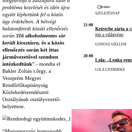
sörgyártója a zászlajára tűzte a
probléma kezelését és idén újra
Videó
SZÜLETÉSNAP
együtt léphettünk fel a közös
ügy érdekében.
A hétvégi
21:00
balatonfüredi közúti ellenőrzés
Ketrecbe zárta a
gy
jön a világvége
során
316 alkoholmentes sör
került kiosztásra,
és a közös
GONOSZ SZELLEM
ellenőrzés során két ittas
20:00
járművezetővel szemben
Lola: „Lenka ren
intézkedtünk
” - mondta el
LOLA GYERMEKE
Bakler Zoltán r.őrgy. a
Veszprém Megyei
Rendőrfőkapitányság
Közlekedésrendészeti
Osztályának osztályvezető-
helyettese.
“
Magyarország legnagyobb