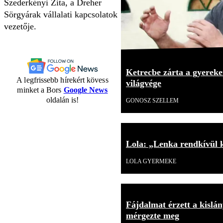
Szederkényi Zita, a Dreher
Sörgyárak vállalati kapcsolatok
vezetője.
Ketrecbe zárta a gyerekei
A legfrissebb hírekért kövess
világvége
minket a Bors
Google News
oldalán is!
GONOSZ SZELLEM
Lola: „Lenka rendkívül 
LOLA GYERMEKE
Fájdalmat érzett a kislán
mérgezte meg