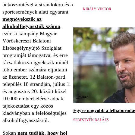
beköszöntével a strandokon és a
KIRÁLY VIKTOR
sportesemények alatt egyaránt
megnövekszik az
alkoholfogyasztók száma
,
ezért a kampány Magyar
Vöröskereszt Balatoni
Elsősegélynyújtó Szolgálat
programját támogatva, és erre
rácsatlakozva igyekszik minél
több ember számára eljuttatni
az üzenetet. 12 Balaton-parti
település 18 strandján, július 1.
és augusztus 20. között közel
Videó
10.000 embert elérve adnak
tájékoztatást egy közös
Egyre nagyobb a felháborodás 
kiadványban a felelőségteljes
alkoholfogyasztásról.
SEBESTYÉN BALÁZS
Sokan
nem tudják, hogy hol