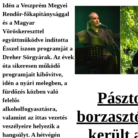
Idén a Veszprém Megyei
Rendőr-főkapitánysággal
és a Magyar
Vöröskereszttel
együttműködve indította
Ésszel iszom programját a
Dreher Sörgyárak. Az évek
óta sikeresen működő
programjait kibővítve,
idén a nyári melegben, a
fürdőzés közben való
Pászt
felelős
alkoholfogyasztásra,
borzaszt
valamint az ittas vezetés
veszélyeire helyezik a
került 
hangsúlyt. A hétvégén