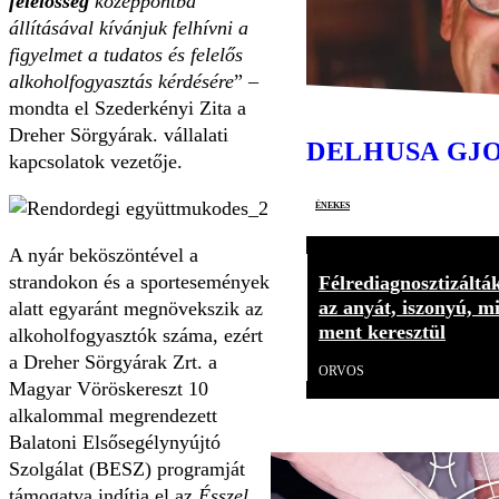
felelősség
középpontba
állításával kívánjuk felhívni a
figyelmet a tudatos és felelős
alkoholfogyasztás kérdésére
” –
mondta el Szederkényi Zita a
Dreher Sörgyárak. vállalati
DELHUSA GJ
kapcsolatok vezetője.
énekes
A nyár beköszöntével a
strandokon és a sportesemények
Félrediagnosztizáltá
az anyát, iszonyú, m
alatt egyaránt megnövekszik az
ment keresztül
alkoholfogyasztók száma, ezért
a Dreher Sörgyárak Zrt. a
ORVOS
Magyar Vöröskereszt 10
alkalommal megrendezett
Balatoni Elsősegélynyújtó
Szolgálat (BESZ) programját
támogatva indítja el az
Ésszel