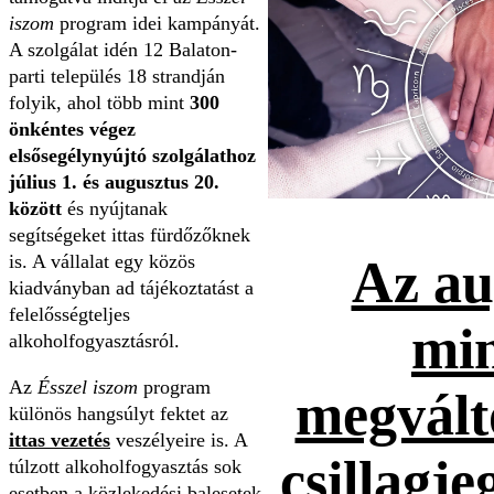
iszom
program idei kampányát.
A szolgálat idén 12 Balaton-
parti település 18 strandján
folyik, ahol több mint
300
önkéntes végez
elsősegélynyújtó szolgálathoz
július 1. és augusztus 20.
között
és nyújtanak
segítségeket ittas fürdőzőknek
is. A vállalat egy közös
Az au
kiadványban ad tájékoztatást a
felelősségteljes
mi
alkoholfogyasztásról.
Az
Ésszel iszom
program
megvált
különös hangsúlyt fektet az
ittas vezetés
veszélyeire is. A
csillagje
túlzott alkoholfogyasztás sok
esetben a közlekedési balesetek