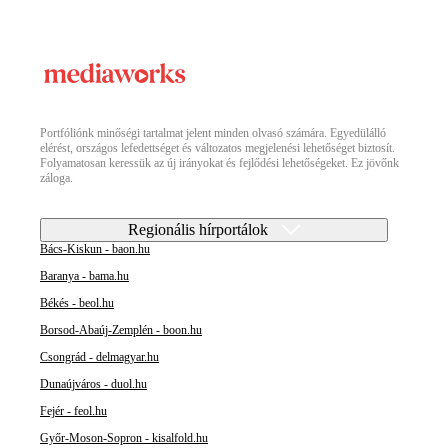
Portfóliónk minőségi tartalmat jelent minden olvasó számára. Egyedülálló
elérést, országos lefedettséget és változatos megjelenési lehetőséget biztosít.
Folyamatosan keressük az új irányokat és fejlődési lehetőségeket. Ez jövőnk
záloga.
Regionális hírportálok
Bács-Kiskun - baon.hu
Baranya - bama.hu
Békés - beol.hu
Borsod-Abaúj-Zemplén - boon.hu
Csongrád - delmagyar.hu
Dunaújváros - duol.hu
Fejér - feol.hu
Győr-Moson-Sopron - kisalfold.hu