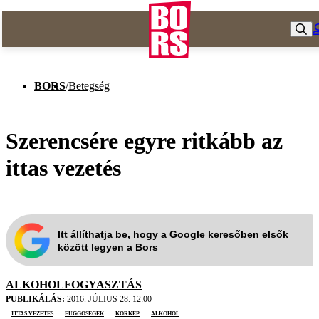
BORS
/
Betegség
Szerencsére egyre ritkább az
ittas vezetés
Itt állíthatja be, hogy a Google keresőben elsők
között legyen a Bors
ALKOHOLFOGYASZTÁS
PUBLIKÁLÁS:
2016. JÚLIUS 28. 12:00
ittas vezetés
Függőségek
kórkép
alkohol