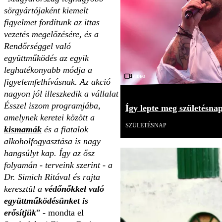
sörgyártójaként kiemelt
figyelmet fordítunk az ittas
vezetés megelőzésére, és a
Rendőrséggel való
együttműködés az egyik
leghatékonyabb módja a
Videó
figyelemfelhívásnak. Az akció
nagyon jól illeszkedik a vállalat
Ésszel iszom programjába,
Így lepte meg születésna
amelynek keretei között a
SZÜLETÉSNAP
kismamák
és a fiatalok
alkoholfogyasztása is nagy
hangsúlyt kap. Így az ősz
folyamán - terveink szerint - a
Dr. Simich Ritával és rajta
keresztül a
védőnőkkel való
együttműködésünket is
erősítjük
” - mondta el