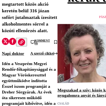
megtartott közös akció
keretén belül 316 józan
sofőrt jutalmaztak ízesített
PÁS
alkoholmentes sörrel a
közúti ellenőrzés alatt.
KOMMENT
(0)
Napi doktor
A szerző cikkei
Idén a Veszprém Megyei
Rendőr-főkapitánysággal és a
Magyar Vöröskereszttel
együttműködve indította
Ésszel iszom programját a
Megszakad a szív: közös 
Dreher Sörgyárak. Az évek
nyugalomra anyát és lány
óta sikeresen működő
programjait kibővítve, idén a
CSALÁD