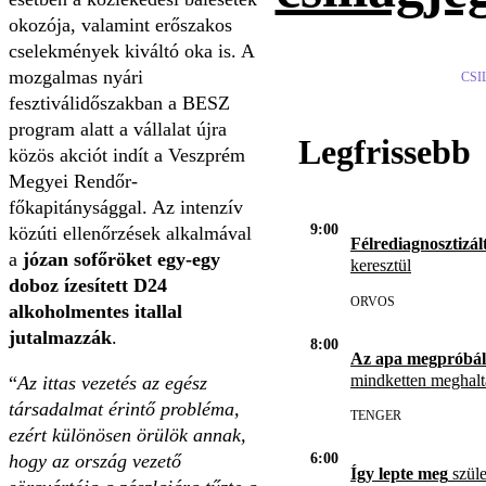
okozója, valamint erőszakos
cselekmények kiváltó oka is. A
mozgalmas nyári
CSI
fesztiválidőszakban a BESZ
program alatt a vállalat újra
Legfrissebb
közös akciót indít a Veszprém
Megyei Rendőr-
főkapitánysággal. Az intenzív
9:00
közúti ellenőrzések alkalmával
Félrediagnosztizál
a
józan sofőröket egy-egy
keresztül
doboz ízesített D24
ORVOS
alkoholmentes itallal
jutalmazzák
.
8:00
Az apa megpróbál
mindketten meghal
“
Az ittas vezetés az egész
társadalmat érintő probléma,
TENGER
ezért különösen örülök annak,
hogy az ország vezető
6:00
Így lepte meg
szüle