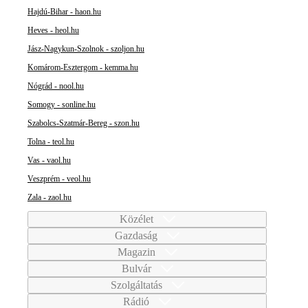
Hajdú-Bihar - haon.hu
Heves - heol.hu
Jász-Nagykun-Szolnok - szoljon.hu
Komárom-Esztergom - kemma.hu
Nógrád - nool.hu
Somogy - sonline.hu
Szabolcs-Szatmár-Bereg - szon.hu
Tolna - teol.hu
Vas - vaol.hu
Veszprém - veol.hu
Zala - zaol.hu
Közélet
Gazdaság
Magazin
Bulvár
Szolgáltatás
Rádió