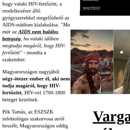
hogy valaki HIV-fertőzött, a
HOLTTEST
rendelkezésre álló
gyógyszerekkel megelőzhető az
AIDS-stádium kialakulása.
"Ma
már az
AIDS nem halálos
betegség
, ha valaki időben
megtudja magáról, hogy HIV-
fertőzött"
- mondta a
szakember.
Magyarországon nagyjából
négy-ötezer ember él, aki nem
Videó
tudja magáról, hogy HIV-
fertőzött
, HIV-vel 1700-1800
beteget kezelnek.
Varga
Pék Tamás, az ESZSZK
infektológus szakorvosa arról
beszélt, Magyarországon eddig