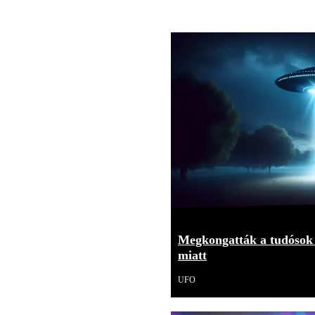
Megkongatták a tudósok 
miatt
UFO