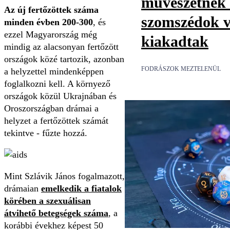
művészetnek t
Az új fertőzöttek száma
szomszédok v
minden évben 200-300
, és
ezzel Magyarország még
kiakadtak
mindig az alacsonyan fertőzött
országok közé tartozik, azonban
FODRÁSZOK MEZTELENÜL
a helyzettel mindenképpen
foglalkozni kell. A környező
országok közül Ukrajnában és
Oroszországban drámai a
helyzet a fertőzöttek számát
tekintve - fűzte hozzá.
Mint Szlávik János fogalmazott,
drámaian
emelkedik a fiatalok
körében a szexuálisan
átvihető betegségek száma
, a
korábbi évekhez képest 50