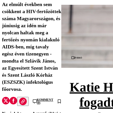
Az elmúlt években sem
csökkent a HIV-fertőzöttek
száma Magyarországon, és
júniusig az idén már
nyolcan haltak meg a
fertőzés nyomán kialakuló
AIDS-ben, míg tavaly
egész éven tizenegyen -
Videó
mondta el Szlávik János,
az Egyesített Szent István
és Szent László Kórház
(ESZSZK) infektológus
Katie H
főorvosa.
fogad
KOMMENT
(0)