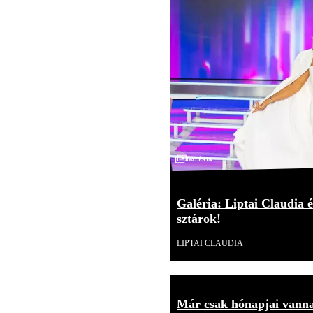
Galéria
Galéria: Liptai Claudia é
sztárok!
LIPTAI CLAUDIA
Már csak hónapjai vannak