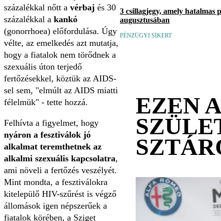
százalékkal nőtt a
vérbaj
és 30
3 csillagjegy, amely hatalmas 
százalékkal a
kankó
augusztusában
(gonorrhoea) előfordulása. Úgy
PÉNZÜGYI SIKERT
vélte, az emelkedés azt mutatja,
hogy a fiatalok nem törődnek a
szexuális úton terjedő
fertőzésekkel, köztük az AIDS-
sel sem, "elmúlt az AIDS miatti
EZEN 
félelmük" - tette hozzá.
SZÜLE
Felhívta a figyelmet, hogy
nyáron a fesztiválok jó
SZTÁR
alkalmat teremthetnek az
alkalmi szexuális kapcsolatra
,
ami növeli a fertőzés veszélyét.
Mint mondta, a fesztiválokra
kitelepülő HIV-szűrést is végző
állomások igen népszerűek a
fiatalok körében, a Sziget