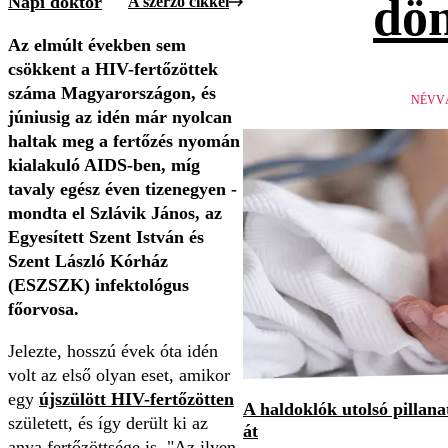
dön
Napi doktor
A szerző cikkei
Az elmúlt években sem
csökkent a HIV-fertőzöttek
száma Magyarországon, és
NÉVV
júniusig az idén már nyolcan
haltak meg a fertőzés nyomán
kialakuló AIDS-ben, míg
tavaly egész éven tizenegyen -
mondta el Szlávik János, az
Egyesített Szent István és
Szent László Kórház
(ESZSZK) infektológus
főorvosa.
Jelezte, hosszú évek óta idén
volt az első olyan eset, amikor
egy
újszülött HIV-fertőzötten
A haldoklók utolsó pillan
született, és így derült ki az
át
anya fertőzöttsége is. "Az ilyen