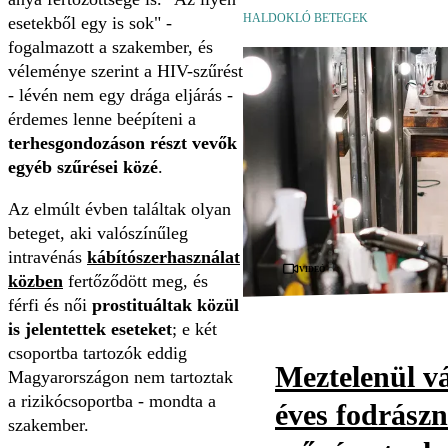
HALDOKLÓ BETEGEK
esetekből egy is sok" -
fogalmazott a szakember, és
véleménye szerint a HIV-szűrést
- lévén nem egy drága eljárás -
érdemes lenne beépíteni a
terhesgondozáson részt vevők
egyéb szűrései közé
.
Az elmúlt évben találtak olyan
beteget, aki valószínűleg
intravénás
kábítószerhasználat
Videó
közben
fertőződött meg, és
férfi és női
prostituáltak közül
is jelentettek eseteket
; e két
csoportba tartozók eddig
Meztelenül vá
Magyarországon nem tartoztak
a rizikócsoportba - mondta a
éves fodrászn
szakember.