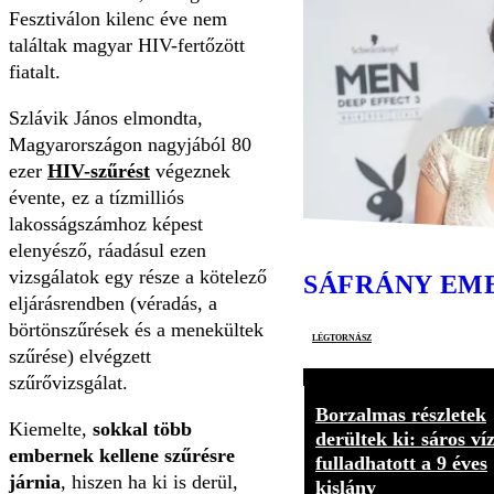
Fesztiválon kilenc éve nem
találtak magyar HIV-fertőzött
fiatalt.
Szlávik János elmondta,
Magyarországon nagyjából 80
ezer
HIV-szűrést
végeznek
évente, ez a tízmilliós
lakosságszámhoz képest
elenyésző, ráadásul ezen
vizsgálatok egy része a kötelező
SÁFRÁNY EM
eljárásrendben (véradás, a
börtönszűrések és a menekültek
légtornász
szűrése) elvégzett
szűrővizsgálat.
Borzalmas részletek
Kiemelte,
sokkal több
derültek ki: sáros ví
embernek kellene szűrésre
fulladhatott a 9 éves
járnia
, hiszen ha ki is derül,
kislány