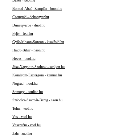
Békés - beol.hu
Borsod-Abaúj-Zemplén - boon.hu
Csongrád - delmagyar.hu
Dunaújváros - duol.hu
Fejér - feol.hu
Győr-Moson-Sopron - kisalfold.hu
Hajdú-Bihar - haon.hu
Heves - heol.hu
Jász-Nagykun-Szolnok - szoljon.hu
Komárom-Esztergom - kemma.hu
Nógrád - nool.hu
Somogy - sonline.hu
Szabolcs-Szatmár-Bereg - szon.hu
Tolna - teol.hu
Vas - vaol.hu
Veszprém - veol.hu
Zala - zaol.hu