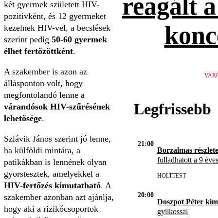
reagált 
két gyermek született HIV-
pozitívként, és 12 gyermeket
konc
kezelnek HIV-vel, a becslések
szerint pedig
50-60 gyermek
élhet fertőzöttként
.
A szakember is azon az
VAR
állásponton volt, hogy
megfontolandó lenne a
Legfrissebb
várandósok HIV-szűrésének
lehetősége
.
Szlávik János szerint jó lenne,
21:00
ha külföldi mintára, a
Borzalmas részlet
fulladhatott a 9 éve
patikákban is lennének olyan
gyorstesztek, amelyekkel a
HOLTTEST
HIV-fertőzés kimutatható
. A
20:00
szakember azonban azt ajánlja,
Doszpot Péter kim
hogy aki a rizikócsoportok
gyilkossal