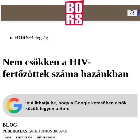
BORS
/
Betegség
Nem csökken a HIV-
fertőzöttek száma hazánkban
Itt állíthatja be, hogy a Google keresőben elsők
között legyen a Bors
BLOG
PUBLIKÁLÁS:
2016. JÚNIUS 30. 09:00
AIDS
fertőzések
HIV-fertőzés