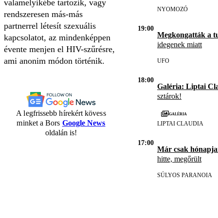
valamelyikébe tartozik, vagy
NYOMOZÓ
rendszeresen más-más
partnerrel létesít szexuális
19:00
Megkongatták a t
kapcsolatot, az mindenképpen
idegenek miatt
évente menjen el HIV-szűrésre,
ami anonim módon történik.
UFO
18:00
Galéria: Liptai Cl
sztárok!
A legfrissebb hírekért kövess
Galéria
minket a Bors
Google News
LIPTAI CLAUDIA
oldalán is!
17:00
Már csak hónapja
hitte, megőrült
SÚLYOS PARANOIA