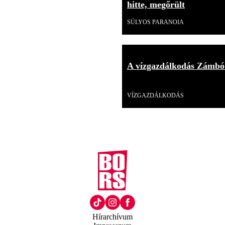
hitte, megőrült
SÚLYOS PARANOIA
A vízgazdálkodás Zámbó
Videó
VÍZGAZDÁLKODÁS
Hírarchívum