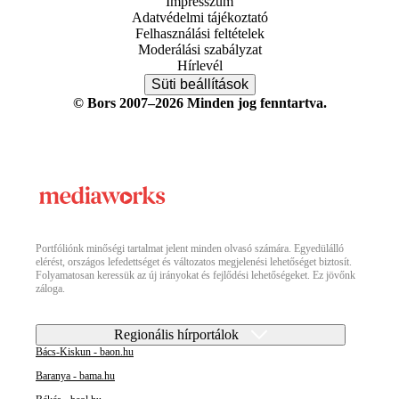
Impresszum
Adatvédelmi tájékoztató
Felhasználási feltételek
Moderálási szabályzat
Hírlevél
Süti beállítások
© Bors 2007–2026 Minden jog fenntartva.
Portfóliónk minőségi tartalmat jelent minden olvasó számára. Egyedülálló
elérést, országos lefedettséget és változatos megjelenési lehetőséget biztosít.
Folyamatosan keressük az új irányokat és fejlődési lehetőségeket. Ez jövőnk
záloga.
Regionális hírportálok
Bács-Kiskun - baon.hu
Baranya - bama.hu