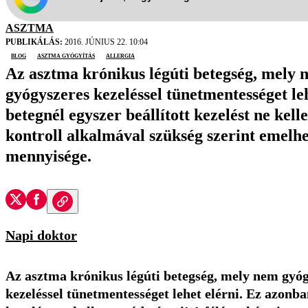
ASZTMA
PUBLIKÁLÁS:
2016. JÚNIUS 22. 10:04
blog
asztma gyógyítás
Allergia
Az asztma krónikus légúti betegség, mely n
gyógyszeres kezeléssel tünetmentességet leh
betegnél egyszer beállított kezelést ne kel
kontroll alkalmával szükség szerint emelhe
mennyisége.
Napi doktor
Az asztma krónikus légúti betegség, mely nem gyógy
kezeléssel tünetmentességet lehet elérni. Ez azonban