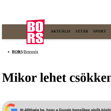
AKTUÁLIS
SZTÁR
SPORT
BORS
/
Betegség
Mikor lehet csökke
Itt állíthatja be, hogy a Google keresőben elsők közö