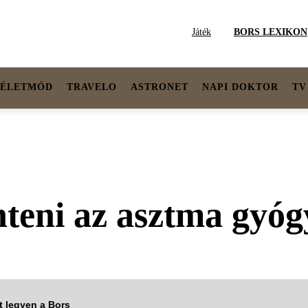
Játék
BORS LEXIKON
ÉLETMÓD
TRAVELO
ASTRONET
NAPI DOKTOR
TV
nteni az asztma gyóg
tt legyen a Bors