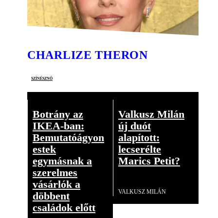
CHARLIZE THERON
színésznő
Botrány az
Valkusz Milán
IKEA-ban:
új duót
Bemutatóágyon
alapított:
estek
lecserélte
egymásnak a
Marics Petit?
szerelmes
Videó
vásárlók a
VALKUSZ MILÁN
döbbent
családok előtt