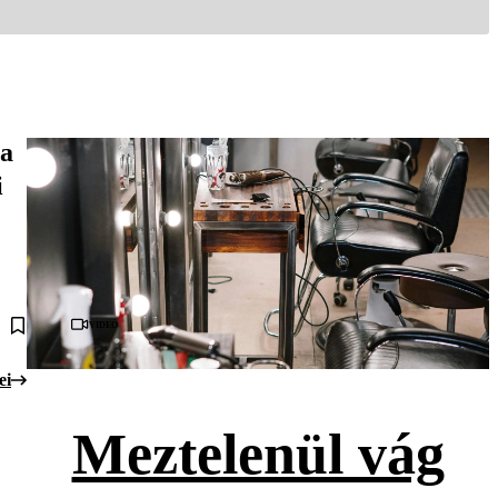
 a
i
Videó
ei
Meztelenül vág