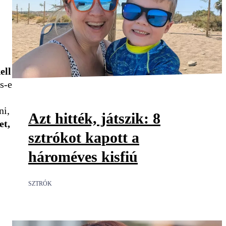
ell
s-e
ni,
Azt hitték, játszik: 8
et,
sztrókot kapott a
hároméves kisfiú
SZTRÓK