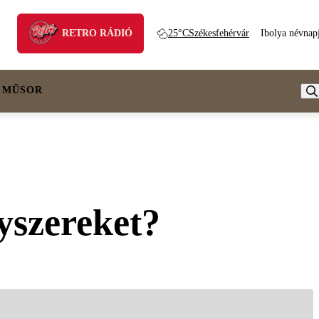
RETRO RÁDIÓ
25°C
Székesfehérvár
Ibolya névnap
 MŰSOR
yszereket?