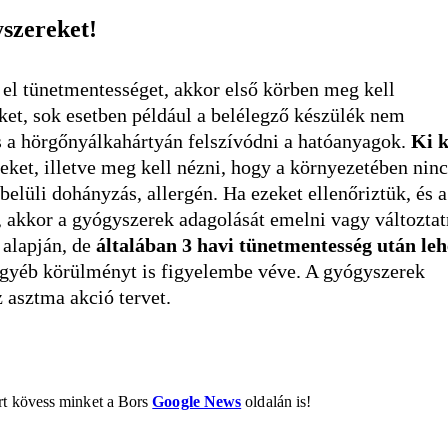
yszereket!
el tünetmentességet, akkor első körben meg kell
ket, sok esetben például a belélegző készülék nem
s a hörgőnyálkahártyán felszívódni a hatóanyagok.
Ki k
teket, illetve meg kell nézni, hogy a környezetében ninc
belüli dohányzás, allergén. Ha ezeket ellenőriztük, és a
, akkor a gyógyszerek adagolását emelni vagy változtat
 alapján, de
általában 3 havi tünetmentesség után leh
n egyéb körülményt is figyelembe véve. A gyógyszerek
 asztma akció tervet.
ért kövess minket a Bors
Google News
oldalán is!