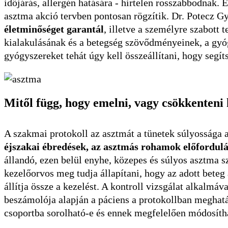
időjárás, allergén hatására - hirtelen rosszabbodnak.
asztma akció tervben pontosan rögzítik. Dr. Potecz 
életminőséget garantál
, illetve a személyre szabott
kialakulásának és a betegség szövődményeinek, a gyó
gyógyszereket tehát úgy kell összeállítani, hogy segít
Mitől függ, hogy emelni, vagy csökkenteni 
A szakmai protokoll az asztmát a tünetek súlyossága 
éjszakai ébredések, az asztmás rohamok előfordul
állandó, ezen belül enyhe, közepes és súlyos asztma sz
kezelőorvos meg tudja állapítani, hogy az adott beteg
állítja össze a kezelést. A kontroll vizsgálat alkalmáv
beszámolója alapján a páciens a protokollban meghatár
csoportba sorolható-e és ennek megfelelően módosítha