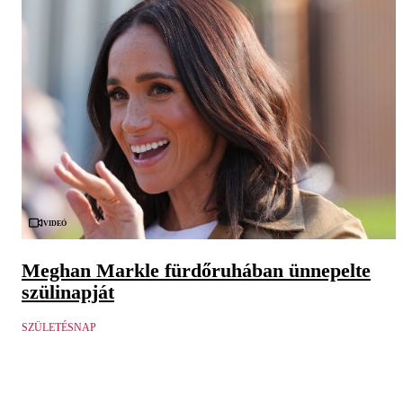
Videó
Meghan Markle fürdőruhában ünnepelte
szülinapját
SZÜLETÉSNAP