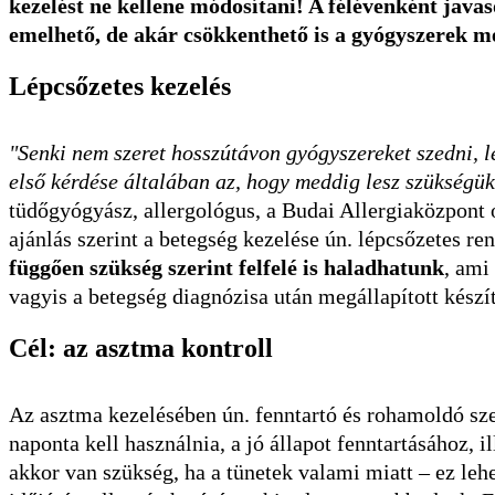
kezelést ne kellene módosítani! A félévenként javas
emelhető, de akár csökkenthető is a gyógyszerek m
L
épcsőzetes kezelés
"Senki nem szeret hosszútávon gyógyszereket szedni, l
első kérdése általában az, hogy meddig lesz szükségük
tüdőgyógyász, allergológus, a Budai Allergiaközpont o
ajánlás szerint a betegség kezelése ún. lépcsőzetes r
függően szükség szerint felfelé is haladhatunk
, ami
vagyis a betegség diagnózisa után megállapított kész
Cél: az asztma kontroll
Az asztma kezelésében ún. fenntartó és rohamoldó sze
naponta kell használnia, a jó állapot fenntartásához,
akkor van szükség, ha a tünetek valami miatt – ez lehet