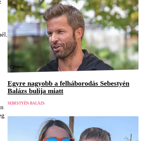
z
él.
Videó
Egyre nagyobb a felháborodás Sebestyén
Balázs bulija miatt
SEBESTYÉN BALÁZS
en
eg