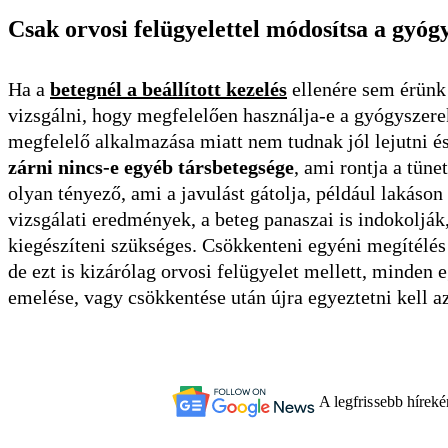
Csak orvosi felügyelettel módosítsa a gyóg
Ha a
betegnél a beállított kezelés
ellenére sem érünk 
vizsgálni, hogy megfelelően használja-e a gyógyszere
megfelelő alkalmazása miatt nem tudnak jól lejutni é
zárni nincs-e egyéb társbetegsége
, ami rontja a tüne
olyan tényező, ami a javulást gátolja, például lakáson 
vizsgálati eredmények, a beteg panaszai is indokolják
kiegészíteni szükséges. Csökkenteni egyéni megítélés
de ezt is kizárólag orvosi felügyelet mellett, minde
emelése, vagy csökkentése után újra egyeztetni kell az
A legfrissebb hírek