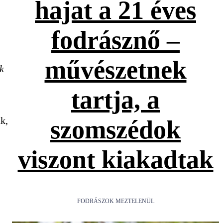
hajat a 21 éves
fodrásznő –
művészetnek
k
tartja, a
k,
szomszédok
viszont kiakadtak
FODRÁSZOK MEZTELENÜL