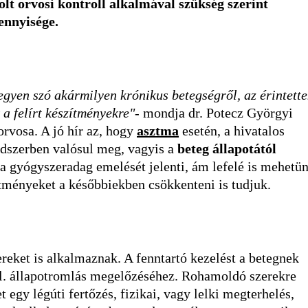
olt orvosi kontroll alkalmával szükség szerint
ennyisége.
egyen szó akármilyen krónikus betegségről, az érintette
 a felírt készítményekre"
- mondja dr. Potecz Györgyi
rvosa. A jó hír az, hogy
asztma
esetén, a hivatalos
endszerben valósul meg, vagyis a
beteg állapotától
 a gyógyszeradag emelését jelenti, ám lefelé is mehetün
ítményeket a későbbiekben csökkenteni is tudjuk.
reket is alkalmaznak. A fenntartó kezelést a betegnek
 ill. állapotromlás megelőzéséhez. Rohamoldó szerekre
 egy légúti fertőzés, fizikai, vagy lelki megterhelés,