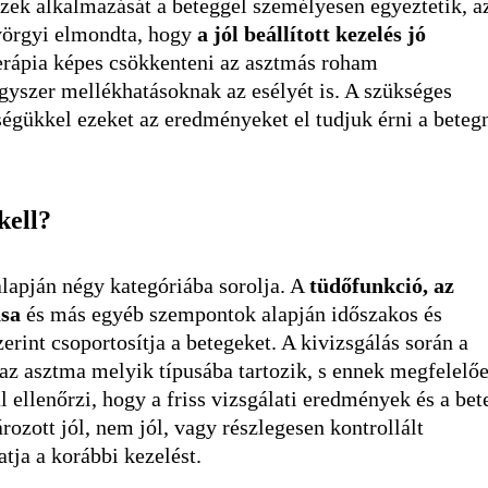
 Ezek alkalmazását a beteggel személyesen egyeztetik, a
Györgyi elmondta, hogy
a jól beállított kezelés jó
 terápia képes csökkenteni az asztmás roham
gyszer mellékhatásoknak az esélyét is. A szükséges
ségükkel ezeket az eredményeket el tudjuk érni a betegn
kell?
alapján négy kategóriába sorolja. A
tüdőfunkció, az
ása
és más egyéb szempontok alapján időszakos és
erint csoportosítja a betegeket. A kivizsgálás során a
 az asztma melyik típusába tartozik, s ennek megfelelő
al ellenőrzi, hogy a friss vizsgálati eredmények és a bet
ozott jól, nem jól, vagy részlegesen kontrollált
tja a korábbi kezelést.