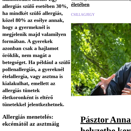
életében
allergiás szülő esetében 30%,
ha mindkét szülő allergiás,
CSILLAGJEGY
közel 80% az esélye annak,
hogy a gyermeknél is
megjelenik majd valamilyen
formában. A gyerekek
azonban csak a hajlamot
öröklik, nem magát a
betegséget. Ha például a szülő
pollenallergiás, a gyereknél
ételallergia, vagy asztma is
kialakulhat, emellett az
allergiás tünetek
életkoronként is eltérő
tünetekkel jelentkezhetnek.
Allergiás menetelés:
Pásztor Anna
ekcémától az asztmáig
helyzetbe ker