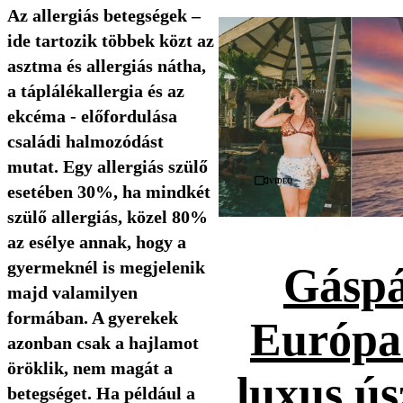
Az allergiás betegségek –
ide tartozik többek közt az
asztma és allergiás nátha,
a táplálékallergia és az
ekcéma - előfordulása
családi halmozódást
mutat. Egy allergiás szülő
Videó
esetében 30%, ha mindkét
szülő allergiás, közel 80%
az esélye annak, hogy a
gyermeknél is megjelenik
Gáspá
majd valamilyen
formában. A gyerekek
Európa
azonban csak a hajlamot
öröklik, nem magát a
luxus ús
betegséget. Ha például a