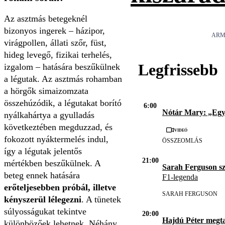
Az asztmás betegeknél
bizonyos ingerek – házipor,
ARM
virágpollen, állati szőr, füst,
hideg levegő, fizikai terhelés,
Legfrissebb
izgalom – hatására beszűkülnek
a légutak. Az asztmás rohamban
a hörgők simaizomzata
összehúzódik, a légutakat borító
6:00
Nótár Mary: „Eg
nyálkahártya a gyulladás
következtében megduzzad, és
Videó
fokozott nyáktermelés indul,
ÖSSZEOMLÁS
így a légutak jelentős
21:00
mértékben beszűkülnek. A
Sarah Ferguson s
beteg ennek hatására
F1-legenda
erőteljesebben próbál, illetve
SARAH FERGUSON
kényszerül lélegezni
. A tünetek
súlyosságukat tekintve
20:00
Hajdú Péter megta
különbözőek lehetnek. Néhány