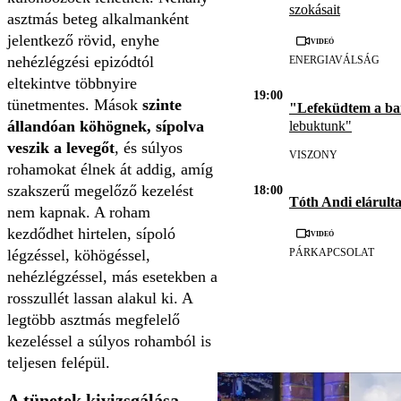
szokásait
asztmás beteg alkalmanként
jelentkező rövid, enyhe
Videó
nehézlégzési epizódtól
ENERGIAVÁLSÁG
eltekintve többnyire
19:00
tünetmentes. Mások
szinte
"Lefeküdtem a b
állandóan köhögnek, sípolva
lebuktunk"
veszik a levegőt
, és súlyos
VISZONY
rohamokat élnek át addig, amíg
szakszerű megelőző kezelést
18:00
Tóth Andi elárulta
nem kapnak. A roham
kezdődhet hirtelen, sípoló
Videó
légzéssel, köhögéssel,
PÁRKAPCSOLAT
nehézlégzéssel, más esetekben a
rosszullét lassan alakul ki. A
legtöbb asztmás megfelelő
kezeléssel a súlyos rohamból is
teljesen felépül.
A tünetek kivizsgálása