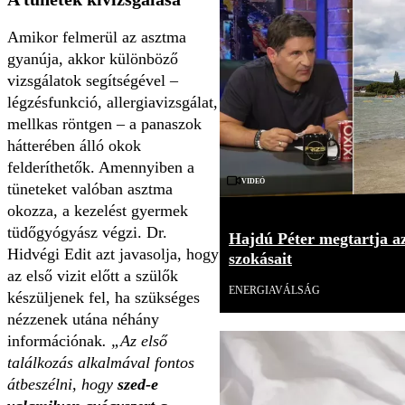
Amikor felmerül az asztma
gyanúja, akkor különböző
vizsgálatok segítségével –
légzésfunkció, allergiavizsgálat,
mellkas röntgen – a panaszok
hátterében álló okok
felderíthetők. Amennyiben a
Videó
tüneteket valóban asztma
okozza, a kezelést gyermek
tüdőgyógyász végzi. Dr.
Hajdú Péter megtartja az
Hidvégi Edit azt javasolja, hogy
szokásait
az első vizit előtt a szülők
ENERGIAVÁLSÁG
készüljenek fel, ha szükséges
nézzenek utána néhány
információnak
. „Az első
találkozás alkalmával fontos
átbeszélni, hogy
szed-e