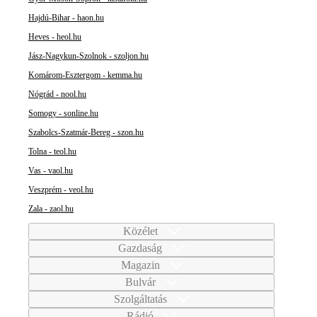
Hajdú-Bihar - haon.hu
Heves - heol.hu
Jász-Nagykun-Szolnok - szoljon.hu
Komárom-Esztergom - kemma.hu
Nógrád - nool.hu
Somogy - sonline.hu
Szabolcs-Szatmár-Bereg - szon.hu
Tolna - teol.hu
Vas - vaol.hu
Veszprém - veol.hu
Zala - zaol.hu
Közélet
Gazdaság
Magazin
Bulvár
Szolgáltatás
Rádió