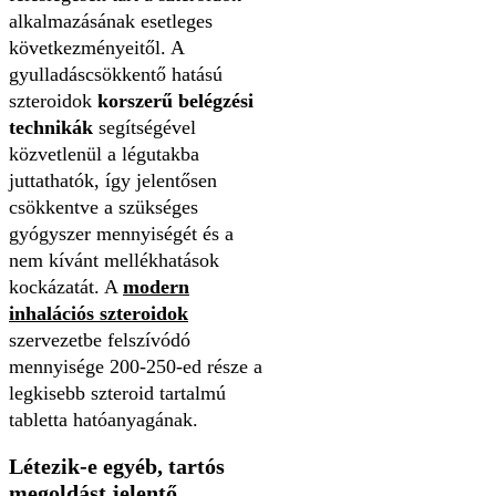
alkalmazásának esetleges
következményeitől. A
gyulladáscsökkentő hatású
szteroidok
korszerű belégzési
technikák
segítségével
közvetlenül a légutakba
juttathatók, így jelentősen
csökkentve a szükséges
gyógyszer mennyiségét és a
nem kívánt mellékhatások
kockázatát. A
modern
inhalációs szteroidok
szervezetbe felszívódó
mennyisége 200-250-ed része a
legkisebb szteroid tartalmú
tabletta hatóanyagának.
Létezik-e egyéb, tartós
megoldást jelentő