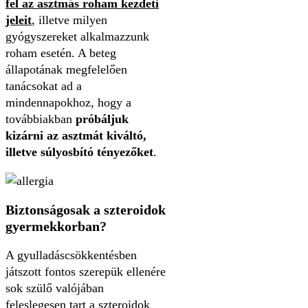
fel az asztmás roham kezdeti
jeleit
, illetve milyen
gyógyszereket alkalmazzunk
roham esetén. A beteg
állapotának megfelelően
tanácsokat ad a
mindennapokhoz, hogy a
továbbiakban
próbáljuk
kizárni az asztmát kiváltó,
illetve súlyosbító tényezőket
.
Biztonságosak a szteroidok
gyermekkorban?
A gyulladáscsökkentésben
játszott fontos szerepük ellenére
sok szülő valójában
feleslegesen tart a szteroidok