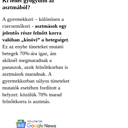
Ki lehet gyógyulni az
asztmából?
A gyermekkori – különösen a
csecsemőkori -
asztmások egy
jelentős része felnőtt korra
valóban „kinövi” a betegséget
.
Ez az enyhe tüneteket mutató
betegek 70%-ára igaz, ám
akiknél megmaradnak a
panaszok, azok felnőttkorban is
asztmások maradnak. A
gyermekkorban súlyos tüneteket
mutatók esetében fordított a
helyzet: közülük 70% marad
felnőttkorra is asztmás.