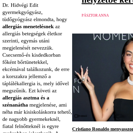
Dr. Hidvégi Edit
gyermekgyógyász,
PÁSZTOR ANNA
tüdőgyógyász elmondta, hogy
allergiás menetelésnek
az
allergiás betegségek életkor
szerinti, egymás utáni
megjelenését nevezzük.
Csecsemő-és kisdedkorban
főként bőrtünetekkel,
ekcémával találkozunk, de erre
a korszakra jellemző a
táplálékallergia is, mely idővel
megszűnik. Ezt követi az
allergiás asztma és a
szénanátha
megjelenése, ami
néha már kisiskoláskorra tehető,
Videó
de nagyobb gyermekeknél,
fiatal felnőtteknél is egyre
Cristiano Ronaldo menyasszon