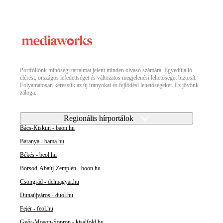
Portfóliónk minőségi tartalmat jelent minden olvasó számára. Egyedülálló
elérést, országos lefedettséget és változatos megjelenési lehetőséget biztosít.
Folyamatosan keressük az új irányokat és fejlődési lehetőségeket. Ez jövőnk
záloga.
Regionális hírportálok
Bács-Kiskun - baon.hu
Baranya - bama.hu
Békés - beol.hu
Borsod-Abaúj-Zemplén - boon.hu
Csongrád - delmagyar.hu
Dunaújváros - duol.hu
Fejér - feol.hu
Győr-Moson-Sopron - kisalfold.hu