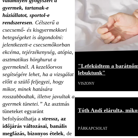
valamilyen gyógyszert a
gyermek, tartanak-e
háziállatot, sportol-e
rendszeresen
. Célszerű a
csecsemő- és kisgyermekkori
betegségeket is átgondolni:
jelentkezett-e csecsemőkorban
ekcéma, tejérzékenység, atópia,
asztmatikus hörghurut a
"Lefeküdtem a barátnőm
gyermeknél. A kezelőorvos
lebuktunk"
segítségére lehet, ha a vizsgálat
előtt a szülő feljegyzi, hogy
VISZONY
mikor, minek hatására
rosszabbodtak, illetve javultak a
gyermek tünetei.”
Az asztmás
Tóth Andi elárulta, mikor
tüneteket egyaránt
befolyásolhatja a
stressz, az
Videó
időjárás változásai, banális
PÁRKAPCSOLAT
megfázás, bizonyos ételek
, de