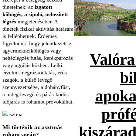
tüneteinek: az
izgatott
köhögés, a sípoló, nehezített
légzés
megjelenésében.A
tünetek fizikai aktivitás hatására
is felléphetnek. Érdemes
figyelnünk, hogy jelentkezett-e
agyermeknélköhögés vagy
Valóra
nehézlégzés futás, kerékpározás
vagy ugrálás közben. Lelki,
bi
érzelmi megrázkódtatás, erős
szagok, a külső levegő
szennyezettsége, a dohányfüst,
apoka
a hideg levegő és párás-ködös
időjárás is rohamot provokálhat.
prófé
kiszárad
Mi történik az asztmás
roham során?