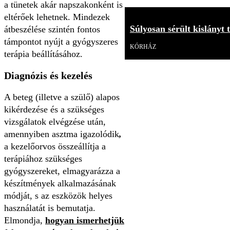
a tünetek akár napszakonként is
eltérőek lehetnek. Mindezek
Súlyosan sérült kislányt 
átbeszélése szintén fontos
támpontot nyújt a gyógyszeres
KÓRHÁZ
terápia beállításához.
Diagnózis és kezelés
A beteg (illetve a szülő) alapos
kikérdezése és a szükséges
vizsgálatok elvégzése után,
amennyiben asztma igazolódik
,
a kezelőorvos összeállítja a
terápiához szükséges
gyógyszereket, elmagyarázza a
készítmények alkalmazásának
módját, s az eszközök helyes
használatát is bemutatja.
Elmondja,
hogyan ismerhetjük