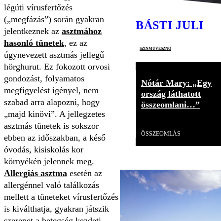
légúti vírusfertőzés
(„megfázás”) során gyakran
BÁSTI JULI
jelentkeznek az
asztmához
hasonló tünetek
, ez az
színművésznő
úgynevezett asztmás jellegű
hörghurut. Ez fokozott orvosi
gondozást, folyamatos
Nótár Mary: „Egy
megfigyelést igényel, nem
ország láthatott
szabad arra alapozni, hogy
összeomlani…”
„majd kinövi”. A jellegzetes
Videó
asztmás tünetek is sokszor
ÖSSZEOMLÁS
ebben az időszakban, a késő
óvodás, kisiskolás kor
környékén jelennek meg.
Allergiás asztma
esetén az
allergénnel való találkozás
mellett a tüneteket vírusfertőzés
is kiválthatja, gyakran játszik
szerepet a betegség kezdeti