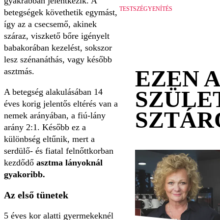
gyakrabban jelentkezik. A
TESTSZÉGYENÍTÉS
betegségek követhetik egymást,
így az a csecsemő, akinek
száraz, viszkető bőre igényelt
babakorában kezelést, sokszor
lesz szénanáthás, vagy később
EZEN 
asztmás.
SZÜLE
A betegség alakulásában 14
éves korig jelentős eltérés van a
SZTÁR
nemek arányában, a fiú-lány
arány 2:1. Később ez a
különbség eltűnik, mert a
serdülő- és fiatal felnőttkorban
kezdődő
asztma lányoknál
gyakoribb.
Az első tünetek
5 éves kor alatti gyermekeknél