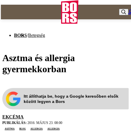
BORS
/
Betegség
Asztma és allergia
gyermekkorban
Itt állíthatja be, hogy a Google keresőben elsők
között legyen a Bors
EKCÉMA
PUBLIKÁLÁS:
2016. MÁJUS 23. 08:00
asztma
blog
allergia
Allergia