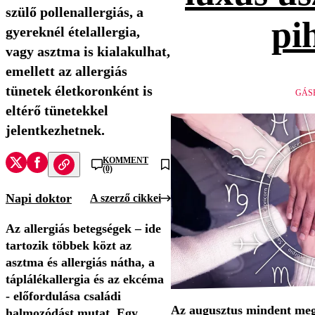
szülő pollenallergiás, a
pi
gyereknél ételallergia,
vagy asztma is kialakulhat,
emellett az allergiás
tünetek életkoronként is
GÁS
eltérő tünetekkel
jelentkezhetnek.
KOMMENT
(0)
Napi doktor
A szerző cikkei
Az allergiás betegségek – ide
tartozik többek közt az
asztma és allergiás nátha, a
táplálékallergia és az ekcéma
- előfordulása családi
Az augusztus mindent megv
halmozódást mutat. Egy