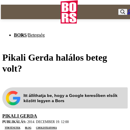
BORS
/
Betegség
Pikali Gerda halálos beteg
volt?
Itt állíthatja be, hogy a Google keresőben elsők
között legyen a Bors
PIKALI GERDA
PUBLIKÁLÁS:
2014. DECEMBER 19. 12:00
történetek
blog
cholesteatoma