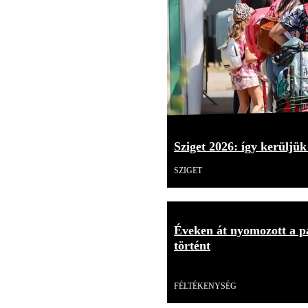
Sziget 2026: így kerüljük
SZIGET
Éveken át nyomozott a p
történt
Videó
FÉLTÉKENYSÉG