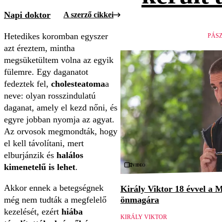
Napi doktor
A szerző cikkei
Hetedikes koromban egyszer
PÁS
azt éreztem, mintha
megsüketültem volna az egyik
fülemre. Egy daganatot
fedeztek fel,
cholesteatoma
a
neve: olyan rosszindulatú
daganat, amely el kezd nőni, és
egyre jobban nyomja az agyat.
Az orvosok megmondták, hogy
el kell távolítani, mert
elburjánzik és
halálos
Videó
kimenetelű is lehet
.
Akkor ennek a betegségnek
Király Viktor 18 évvel a M
még nem tudták a megfelelő
önmagára
kezelését, ezért
hiába
KIRÁLY VIKTOR