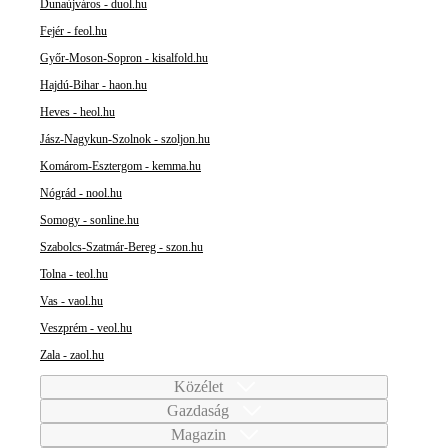
Dunaújváros - duol.hu
Fejér - feol.hu
Győr-Moson-Sopron - kisalfold.hu
Hajdú-Bihar - haon.hu
Heves - heol.hu
Jász-Nagykun-Szolnok - szoljon.hu
Komárom-Esztergom - kemma.hu
Nógrád - nool.hu
Somogy - sonline.hu
Szabolcs-Szatmár-Bereg - szon.hu
Tolna - teol.hu
Vas - vaol.hu
Veszprém - veol.hu
Zala - zaol.hu
Közélet
Gazdaság
Magazin