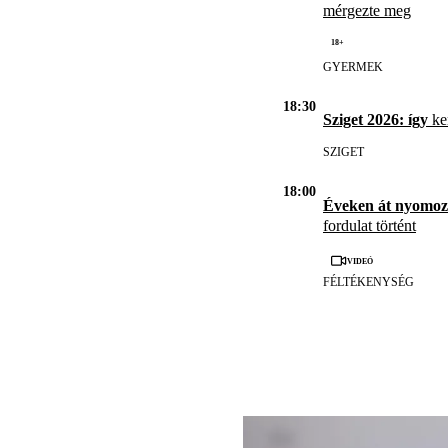
mérgezte meg
18+
GYERMEK
18:30
Sziget 2026: így
ker
SZIGET
18:00
Éveken át nyomoz
fordulat történt
Videó
FÉLTÉKENYSÉG