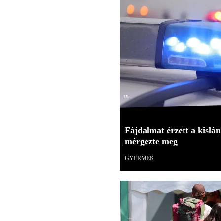
18+
Fájdalmat érzett a kislán
mérgezte meg
GYERMEK