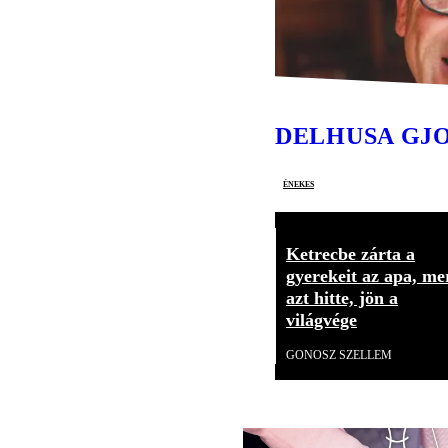
DELHUSA GJ
énekes
Ketrecbe zárta a
gyerekeit az apa, me
azt hitte, jön a
világvége
GONOSZ SZELLEM