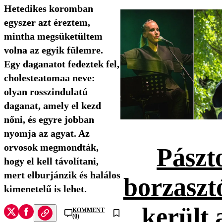
Hetedikes koromban
egyszer azt éreztem,
mintha megsüketültem
volna az egyik fülemre.
Egy daganatot fedeztek fel,
cholesteatomaa neve:
olyan rosszindulatú
daganat, amely el kezd
nőni, és egyre jobban
nyomja az agyat. Az
orvosok megmondták,
Pászt
hogy el kell távolítani,
mert elburjánzik és halálos
borzaszt
kimenetelű is lehet.
került 
KOMMENT
(0)