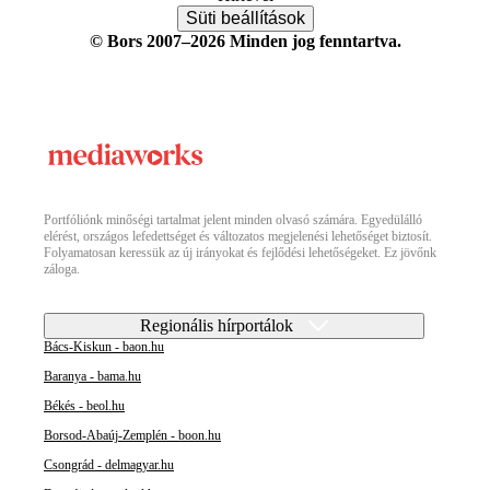
Süti beállítások
© Bors 2007–2026 Minden jog fenntartva.
Portfóliónk minőségi tartalmat jelent minden olvasó számára. Egyedülálló
elérést, országos lefedettséget és változatos megjelenési lehetőséget biztosít.
Folyamatosan keressük az új irányokat és fejlődési lehetőségeket. Ez jövőnk
záloga.
Regionális hírportálok
Bács-Kiskun - baon.hu
Baranya - bama.hu
Békés - beol.hu
Borsod-Abaúj-Zemplén - boon.hu
Csongrád - delmagyar.hu