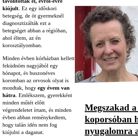
távolították el, évről-évre
kiújult
. Ez egy időskori
betegség, de öt gyermeknél
diagnosztizálták ezt a
betegséget abban a régióban,
ahol éltem, az én
korosztályomban.
Minden évben kórházban kellett
feküdnöm nagyjából egy
hónapot, és huszonéves
koromban az orvosok olyat is
mondtak, hogy
egy évem van
hátra
. Emlékszem, gyerekként
minden műtét előtt
Megszakad a 
végrendeletet írtam, és minden
koporsóban h
évben abban reménykedtem,
hogy talán idén nem fog
nyugalomra a
kiújulni a daganat.