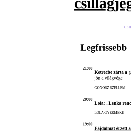
csillagje
CSI
Legfrissebb
21:00
Ketrecbe zárta a
gy
jön a világvége
GONOSZ SZELLEM
20:00
Lola: „Lenka ren
LOLA GYERMEKE
19:00
Fájdalmat érzett a