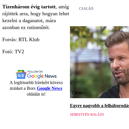
Tizenhárom évig tartott
, amíg
CSALÁD
rájöttek arra, hogy hogyan lehet
kezelni a daganatot, mára
azonban ez rutinműtét.
Forrás: RTL Klub
Fotó: TV2
A legfrissebb hírekért kövess
minket a Bors
Google News
Videó
oldalán is!
Egyre nagyobb a felháborodás 
SEBESTYÉN BALÁZS