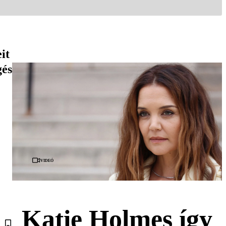
it
gés
Videó
Katie Holmes így