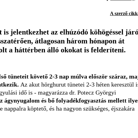
A szerző cikk
is jelentkezhet az elhúzódó köhögéssel jár
isszatérően, átlagosan három hónapon át
lt a háttérben álló okokat is felderíteni.
lső tüneteit követő 2-3 nap múlva először száraz, ma
ntkezik.
Az akut hörghurut tünetei 2-3 héten keresztül i
yulási idő is - magyarázza dr. Potecz Györgyi
az ágynyugalom és bő folyadékfogyasztás mellett ily
re nappalra köptető, és ha nagyon szükséges, éjszakára