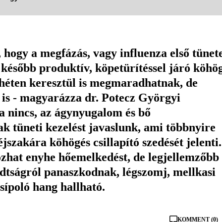
hogy a megfázás, vagy influenza első tünete
 később produktív, köpetürítéssel járó köhö
3 héten keresztül is megmaradhatnak, de
 is - magyarázza dr. Potecz Györgyi
a nincs, az ágynyugalom és bő
ak tüneti kezelést javaslunk, ami többnyire
jszakára köhögés csillapító szedését jelenti.
kozhat enyhe hőemelkedést, de legjellemzőbb
adtságról panaszkodnak, légszomj, mellkasi
 sípoló hang hallható.
KOMMENT (0)