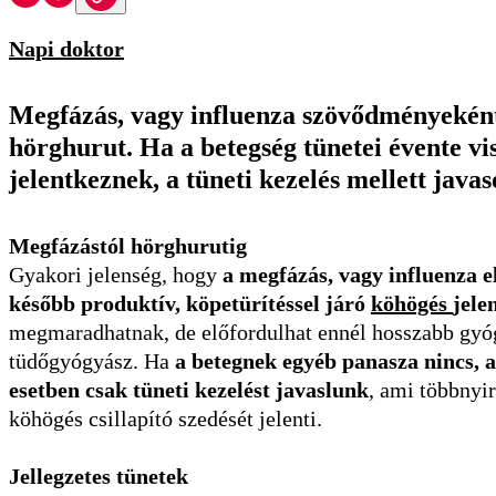
Napi doktor
Megfázás, vagy influenza szövődményeként 
hörghurut. Ha a betegség tünetei évente v
jelentkeznek, a tüneti kezelés mellett javaso
Megfázástól hörghurutig
Gyakori jelenség, hogy
a megfázás, vagy influenza e
később produktív, köpetürítéssel járó
köhögés
jele
megmaradhatnak, de előfordulhat ennél hosszabb gyóg
tüdőgyógyász. Ha
a betegnek egyéb panasza nincs, 
esetben csak tüneti kezelést javaslunk
, ami többnyi
köhögés csillapító szedését jelenti.
Jellegzetes tünetek