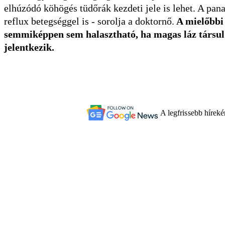
elhúzódó köhögés tüdőrák kezdeti jele is lehet. A pa
reflux betegséggel is - sorolja a doktornő.
A mielőbbi 
semmiképpen sem halasztható, ha magas láz társul a
jelentkezik.
A legfrissebb hírek