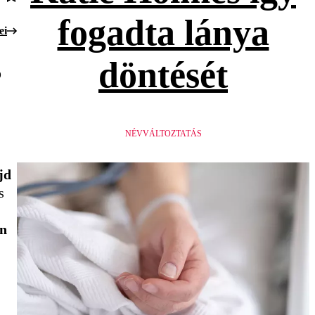
fogadta lánya
ei
döntését
ó
NÉVVÁLTOZTATÁS
jd
s
en