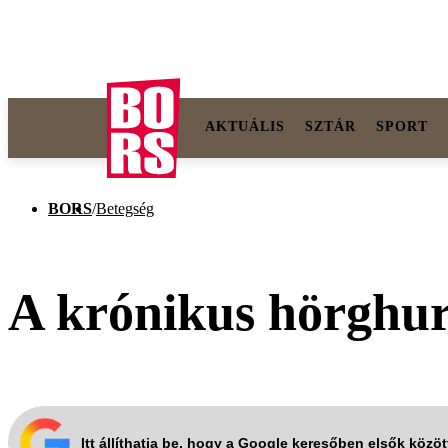
AKTUÁLIS
SZTÁR
SPORT
BORS
/
Betegség
A krónikus hörghur
Itt állíthatja be, hogy a Google keresőben elsők közö