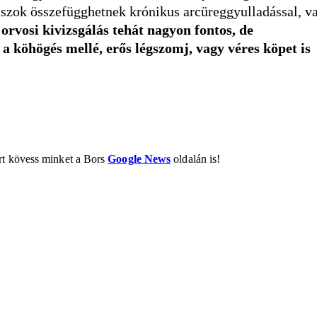
naszok összefügghetnek krónikus arcüreggyulladással, v
orvosi kivizsgálás tehát nagyon fontos, de
 köhögés mellé, erős légszomj, vagy véres köpet is
ért kövess minket a Bors
Google News
oldalán is!