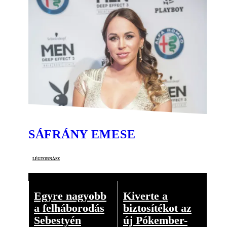
SÁFRÁNY EMESE
légtornász
Egyre nagyobb
Kiverte a
a felháborodás
biztosítékot az
Sebestyén
új Pókember-