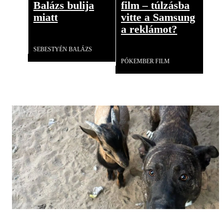
Balázs bulija
film – túlzásba
miatt
vitte a Samsung
a reklámot?
Videó
SEBESTYÉN BALÁZS
Videó
PÓKEMBER FILM