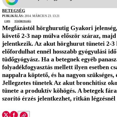
BETEGSÉG
PUBLIKÁLÁS:
2014. MÁRCIUS 23. 13:21
COPD
tüdőbetegség
Megfázástól hörghurutig Gyakori jelenség, 
követő 2-3 nap múlva először száraz, majd
jelentkezik. Az akut hörghurut tünetei 2-
előfordulhat ennél hosszabb gyógyulási idő
tüdőgyógyász. Ha a betegnek egyéb panasz
folyadékfogyasztás mellett ilyen esetben cs
nappalra köptető, és ha nagyon szükséges, é
Jellegzetes tünetek Az akut bronchitisz o
tünete a produktív köhögés. A betegek fár
szorító érzés jelentkezhet, ritkán légzésnél