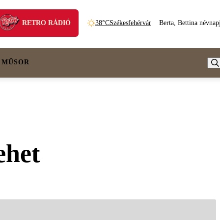
RETRO RÁDIÓ
38°C
Székesfehérvár
Berta, Bettina névnap
 MŰSOR
ehet