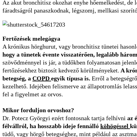
Az akut bronchitisz okozhat enyhe hőemelkedést, de l
fáradtságról panaszkodnak, légszomj, mellkasi szorító 
Fertőzések melegágya
A krónikus hörghurut, vagy bronchitisz tünetei hason
hogy a tünetek évente visszatérően, legalább háro
szövődménnyel is jár, a tüdőkben folyamatosan jelenlé
fertőzésekhez biztosít kedvező körülményeket.
A krón
betegség, a
COPD
egyik típusa is.
Erről a betegségr
kezelhető. Idejében felismerve az állapotromlás lelass
fel a figyelmet az orvos.
Mikor forduljon orvoshoz?
Dr. Potecz Györgyi ezért fontosnak tartja felhívni
az 
félvállról, ha hosszabb ideje fennálló
köhögéssel
kü
tüdő, vagy hörgő betegséghez, mint például az asztma,