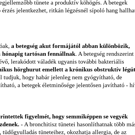
egjellemzőbb tünete a produktív köhögés. A betegek
érzés jelentkezhet, ritkán légzésnél sípoló hang hallha
lóak,
a betegség akut formájától abban különbözik,
m hónapig tartósan fennállnak
. A betegség rendszerint
vő, lerakódott váladék ugyanis további bakteriális
ikus hörghurut emellett a krónikus obstruktív légút
ől tudjuk, hogy habár jelenleg nem gyógyítható, de
ítható, a betegek életminősége jelentősen javítható - hí
érintettek figyelmét, hogy semmiképpen se vegyék
zdenek.
- A bronchitisz tünetei hasonlíthatnak több má
 tüdőgyulladás tüneteihez, okozhatja allergia, de az