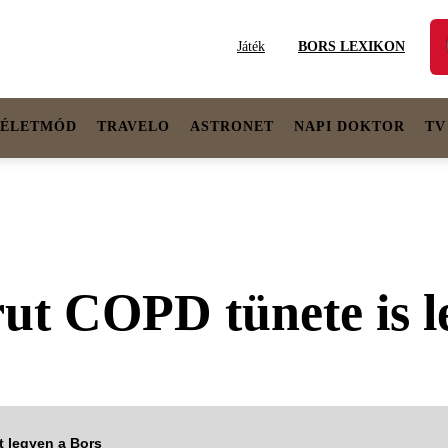
Játék
BORS LEXIKON
ÉLETMÓD
TRAVELO
ASTRONET
NAPI DOKTOR
TV
ut COPD tünete is l
tt legyen a Bors