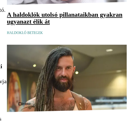
tó.
A haldoklók utolsó pillanataikban gyakran
ugyanazt élik át
HALDOKLÓ BETEGEK
i
vja
Videó
s