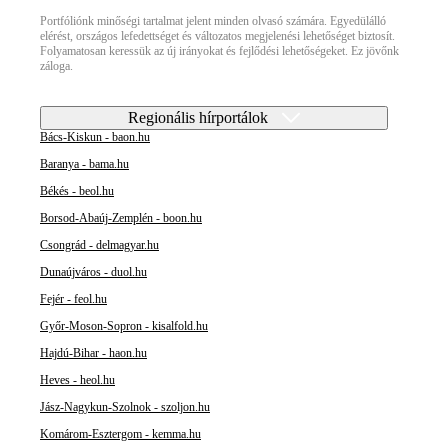
Portfóliónk minőségi tartalmat jelent minden olvasó számára. Egyedülálló
elérést, országos lefedettséget és változatos megjelenési lehetőséget biztosít.
Folyamatosan keressük az új irányokat és fejlődési lehetőségeket. Ez jövőnk
záloga.
Regionális hírportálok
Bács-Kiskun - baon.hu
Baranya - bama.hu
Békés - beol.hu
Borsod-Abaúj-Zemplén - boon.hu
Csongrád - delmagyar.hu
Dunaújváros - duol.hu
Fejér - feol.hu
Győr-Moson-Sopron - kisalfold.hu
Hajdú-Bihar - haon.hu
Heves - heol.hu
Jász-Nagykun-Szolnok - szoljon.hu
Komárom-Esztergom - kemma.hu