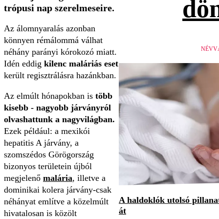
dön
trópusi nap szerelmeseire.
Az álomnyaralás azonban
könnyen rémálommá válhat
NÉVV
néhány parányi kórokozó miatt.
Idén eddig
kilenc maláriás eset
került regisztrálásra hazánkban.
Az elmúlt hónapokban is
több
kisebb - nagyobb járványról
olvashattunk a nagyvilágban.
Ezek például: a mexikói
hepatitis A járvány, a
szomszédos Görögország
bizonyos területein újból
megjelenő
malária
, illetve a
dominikai kolera járvány-csak
A haldoklók utolsó pillan
néhányat említve a közelmúlt
át
hivatalosan is közölt