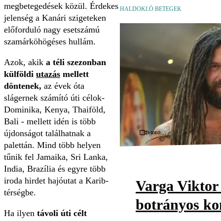
megbetegedések közül. Érdekes
HALDOKLÓ BETEGEK
jelenség a Kanári szigeteken
előforduló nagy esetszámú
szamárköhögéses hullám.
Azok, akik
a téli szezonban
külföldi
utazás
mellett
döntenek,
az évek óta
slágernek számító úti célok-
Dominika, Kenya, Thaiföld,
Bali - mellett idén is több
újdonságot találhatnak a
Videó
palettán. Mind több helyen
tűnik fel Jamaika, Sri Lanka,
India, Brazília és egyre több
iroda hirdet hajóutat a Karib-
Varga Viktor 
térségbe.
botrányos ko
Ha ilyen
távoli úti célt