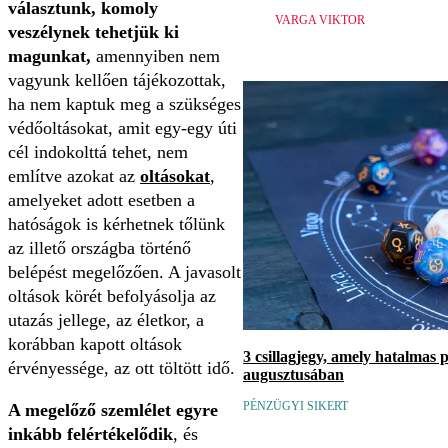
választunk, komoly
VARGA VIKTOR
veszélynek tehetjük ki
magunkat,
amennyiben nem
vagyunk kellően tájékozottak,
ha nem kaptuk meg a szükséges
védőoltásokat, amit egy-egy úti
cél indokolttá tehet, nem
említve azokat az
oltásokat
,
amelyeket adott esetben a
hatóságok is kérhetnek tőlünk
az illető országba történő
belépést megelőzően. A javasolt
oltások körét befolyásolja az
utazás jellege, az életkor, a
korábban kapott oltások
3 csillagjegy, amely hatalmas 
érvényessége, az ott töltött idő.
augusztusában
PÉNZÜGYI SIKERT
A megelőző szemlélet egyre
inkább felértékelődik
, és