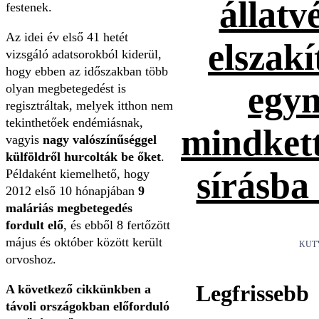
állatv
festenek.
Az idei év első 41 hetét
elszakí
vizsgáló adatsorokból kiderül,
hogy ebben az időszakban több
egym
olyan megbetegedést is
regisztráltak, melyek itthon nem
tekinthetőek endémiásnak,
mindket
vagyis
nagy valószínűséggel
külföldről hurcolták be őket
.
sírásba
Példaként kiemelhető, hogy
2012 első 10 hónapjában
9
maláriás megbetegedés
fordult elő
, és ebből 8 fertőzött
május és október között került
KUT
orvoshoz.
Legfrissebb
A következő cikkünkben a
távoli országokban előforduló