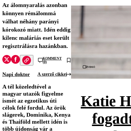
Az álomnyaralás azonban
könnyen rémálommá
válhat néhány parányi
kórokozó miatt. Idén eddig
kilenc maláriás eset került
regisztrálásra hazánkban.
KOMMENT
(0)
Videó
Napi doktor
A szerző cikkei
A tél közeledtével a
magyar utazók figyelme
Katie H
ismét az egzotikus úti
célok felé fordul. Az örök
fogad
slágerek, Dominika, Kenya
és Thaiföld mellett idén is
több újdonság vár a