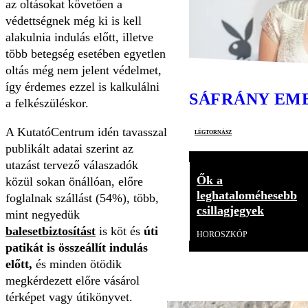
az oltásokat követően a
védettségnek még ki is kell
alakulnia indulás előtt, illetve
több betegség esetében egyetlen
oltás még nem jelent védelmet,
így érdemes ezzel is kalkulálni
SÁFRÁNY EM
a felkészüléskor.
A KutatóCentrum idén tavasszal
légtornász
publikált adatai szerint az
utazást tervező válaszadók
Ők a
közül sokan önállóan, előre
leghataloméhesebb
foglalnak szállást (54%), több,
csillagjegyek
mint negyedük
balesetbiztosítást
is köt és
úti
HOROSZKÓP
patikát is összeállít indulás
előtt,
és minden ötödik
megkérdezett előre vásárol
térképet vagy útikönyvet.