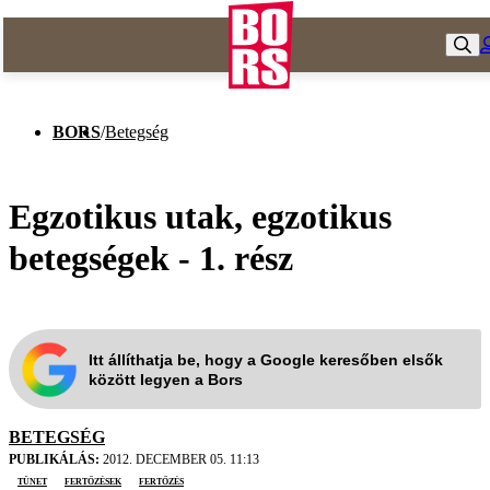
BORS
/
Betegség
Egzotikus utak, egzotikus
betegségek - 1. rész
Itt állíthatja be, hogy a Google keresőben elsők
között legyen a Bors
BETEGSÉG
PUBLIKÁLÁS:
2012. DECEMBER 05. 11:13
tünet
fertőzések
fertőzés