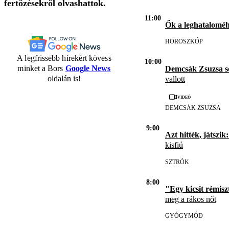
fertőzésekről olvashattok.
11:00
Ők a leghatalomé
HOROSZKÓP
A legfrissebb hírekért kövess
10:00
minket a Bors
Google News
Demcsák Zsuzsa s
oldalán is!
vallott
Videó
DEMCSÁK ZSUZSA
9:00
Azt hitték, játszik:
kisfiú
SZTRÓK
8:00
"Egy kicsit rémisz
meg a rákos nőt
GYÓGYMÓD