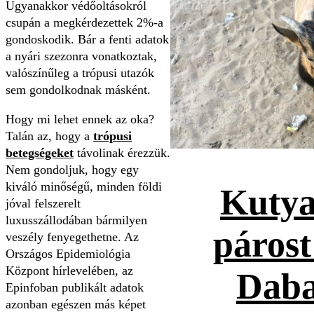
Ugyanakkor védőoltásokról
csupán a megkérdezettek 2%-a
gondoskodik. Bár a fenti adatok
a nyári szezonra vonatkoztak,
valószínűleg a trópusi utazók
sem gondolkodnak másként.
Hogy mi lehet ennek az oka?
Talán az, hogy a
trópusi
betegségeket
távolinak érezzük.
Nem gondoljuk, hogy egy
kiváló minőségű, minden földi
Kutya
jóval felszerelt
luxusszállodában bármilyen
párost
veszély fenyegethetne. Az
Országos Epidemiológia
Központ hírlevelében, az
Daba
Epinfoban publikált adatok
azonban egészen más képet