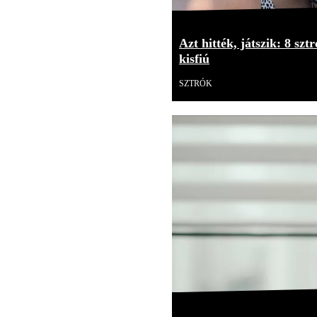
Azt hitték, játszik: 8 sz
kisfiú
SZTRÓK