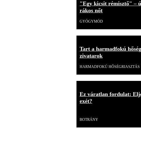
"Egy kicsit rémisztő" –
rákos nőt
GYÓGYMÓD
Tart a harmadfokú hőség
zivatarok
HARMADFOKÚ HŐSÉGRIASZTÁS
Ez váratlan fordulat: E
exét?
Videó
BOTRÁNY