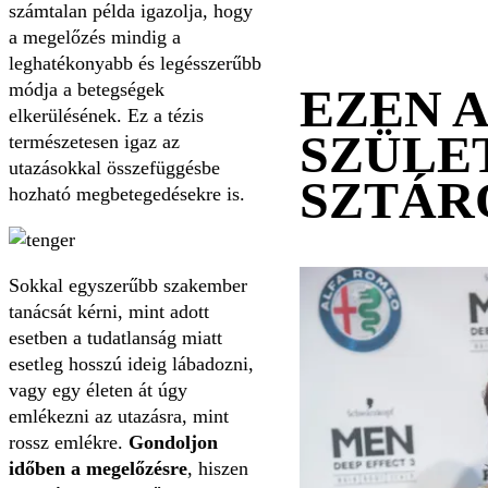
számtalan példa igazolja, hogy
a megelőzés mindig a
leghatékonyabb és legésszerűbb
módja a betegségek
EZEN 
elkerülésének. Ez a tézis
SZÜLE
természetesen igaz az
utazásokkal összefüggésbe
SZTÁR
hozható megbetegedésekre is.
Sokkal egyszerűbb szakember
tanácsát kérni, mint adott
esetben a tudatlanság miatt
esetleg hosszú ideig lábadozni,
vagy egy életen át úgy
emlékezni az utazásra, mint
rossz emlékre.
Gondoljon
időben a megelőzésre
, hiszen