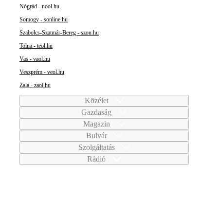
Nógrád - nool.hu
Somogy - sonline.hu
Szabolcs-Szatmár-Bereg - szon.hu
Tolna - teol.hu
Vas - vaol.hu
Veszprém - veol.hu
Zala - zaol.hu
Közélet
Gazdaság
Magazin
Bulvár
Szolgáltatás
Rádió