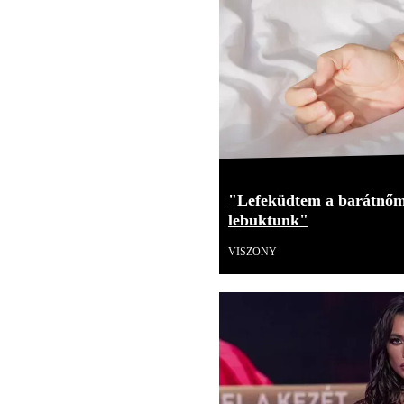
"Lefeküdtem a barátnőm
lebuktunk"
VISZONY