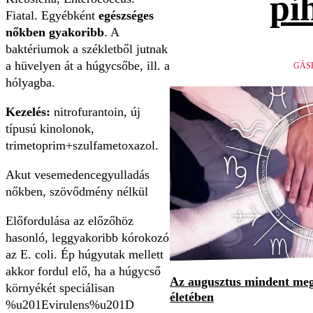
pi
Fiatal. Egyébként
egészséges
nőkben gyakoribb
. A
baktériumok a székletből jutnak
a hüvelyen át a húgycsőbe, ill. a
GÁS
hólyagba.
Kezelés:
nitrofurantoin, új
típusú kinolonok,
trimetoprim+szulfametoxazol.
Akut vesemedencegyulladás
nőkben, szövődmény nélkül
Előfordulása az előzőhöz
hasonló, leggyakoribb kórokozó
az E. coli. Ép húgyutak mellett
akkor fordul elő, ha a húgycső
Az augusztus mindent megv
környékét speciálisan
életében
%u201Evirulens%u201D