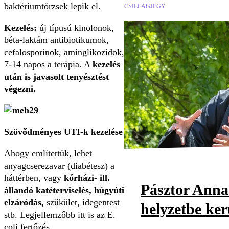
baktériumtörzsek lepik el.
CSILLAGJEGY
Kezelés:
új típusú kinolonok,
béta-laktám antibiotikumok,
cefalosporinok, aminglikozidok,
7-14 napos a terápia. A
kezelés
után is javasolt tenyésztést
végezni.
Szövődményes UTI-k kezelése
Ahogy említettük, lehet
anyagcserezavar (diabétesz) a
háttérben, vagy
kórházi- ill.
Pásztor Anna
állandó katéterviselés, húgyúti
elzáródás,
szűkület, idegentest
helyzetbe ker
stb. Legjellemzőbb itt is az E.
coli fertőzés.