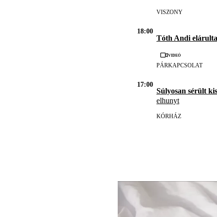
VISZONY
18:00
Tóth Andi elárulta
Videó
PÁRKAPCSOLAT
17:00
Súlyosan sérült ki
elhunyt
KÓRHÁZ