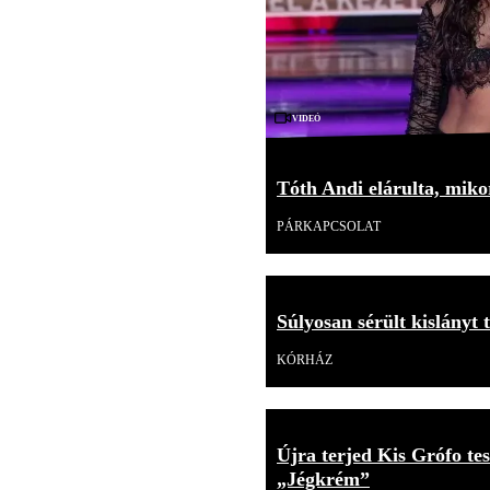
Videó
Tóth Andi elárulta, mikor
PÁRKAPCSOLAT
Súlyosan sérült kislányt 
KÓRHÁZ
Újra terjed Kis Grófo tes
„Jégkrém”