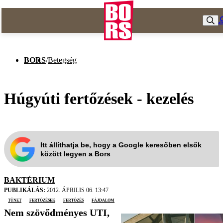
BORS
/
Betegség
Húgyúti fertőzések - kezelés
Itt állíthatja be, hogy a Google keresőben elsők
között legyen a Bors
BAKTÉRIUM
PUBLIKÁLÁS:
2012. ÁPRILIS 06. 13:47
tünet
fertőzések
fertőzés
fájdalom
Nem szövődményes UTI,