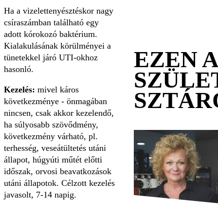
Ha a vizelettenyésztéskor nagy
csíraszámban található egy
adott kórokozó baktérium.
Kialakulásának körülményei a
EZEN 
tünetekkel járó UTI-okhoz
hasonló.
SZÜLE
Kezelés:
mivel káros
SZTÁR
következménye - önmagában
nincsen, csak akkor kezelendő,
ha súlyosabb szövődmény,
következmény várható, pl.
terhesség, veseátültetés utáni
állapot, húgyúti műtét előtti
időszak, orvosi beavatkozások
utáni állapotok. Célzott kezelés
javasolt, 7-14 napig.