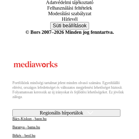
Adatvédelmi tájékoztató
Felhasználási feltételek
Moderálási szabályzat
Hírlevél
Süti beállítások
© Bors 2007–2026 Minden jog fenntartva.
Portfóliónk minőségi tartalmat jelent minden olvasó számára. Egyedülálló
elérést, országos lefedettséget és változatos megjelenési lehetőséget biztosít.
Folyamatosan keressük az új irányokat és fejlődési lehetőségeket. Ez jövőnk
záloga.
Regionális hírportálok
Bács-Kiskun - baon.hu
Baranya - bama.hu
Békés - beol.hu