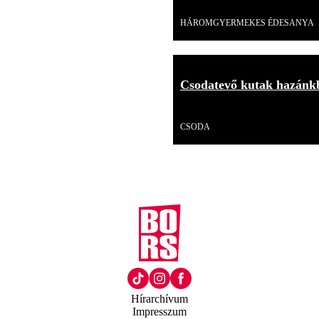
Videó
HÁROMGYERMEKES ÉDESANYA
Csodatevő kutak hazánkb
Videó
CSODA
Hírarchívum
Impresszum