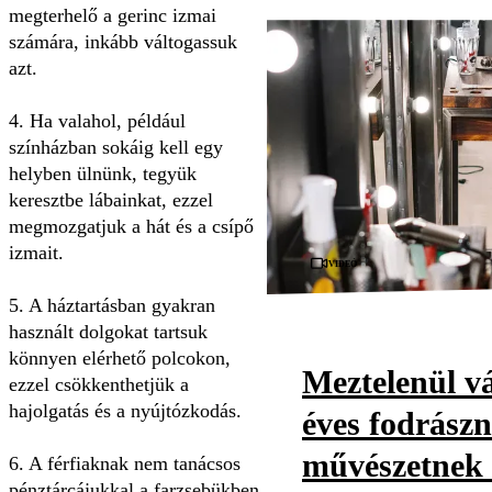
megterhelő a gerinc izmai
számára, inkább váltogassuk
azt.
4. Ha valahol, például
színházban sokáig kell egy
helyben ülnünk, tegyük
keresztbe lábainkat, ezzel
megmozgatjuk a hát és a csípő
izmait.
Videó
5. A háztartásban gyakran
használt dolgokat tartsuk
könnyen elérhető polcokon,
Meztelenül vá
ezzel csökkenthetjük a
hajolgatás és a nyújtózkodás.
éves fodrászn
művészetnek t
6. A férfiaknak nem tanácsos
pénztárcájukkal a farzsebükben