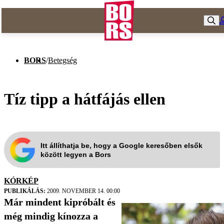
BORS
/
Betegség
Tíz tipp a hátfájás ellen
Itt állíthatja be, hogy a Google keresőben elsők
között legyen a Bors
KÓRKÉP
PUBLIKÁLÁS:
2009. NOVEMBER 14. 00:00
Már mindent kipróbált és
még mindig kínozza a