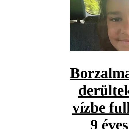
Borzalma
derültek
vízbe ful
9 éves