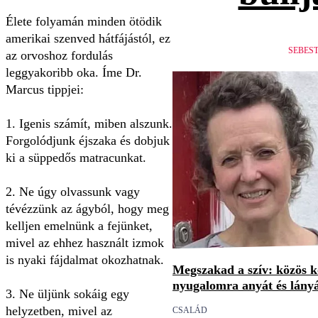
Élete folyamán minden ötödik
amerikai szenved hátfájástól, ez
SEBES
az orvoshoz fordulás
leggyakoribb oka. Íme Dr.
Marcus tippjei:
1. Igenis számít, miben alszunk.
Forgolódjunk éjszaka és dobjuk
ki a süppedős matracunkat.
2. Ne úgy olvassunk vagy
tévézzünk az ágyból, hogy meg
kelljen emelnünk a fejünket,
mivel az ehhez használt izmok
is nyaki fájdalmat okozhatnak.
Megszakad a szív: közös 
nyugalomra anyát és lány
3. Ne üljünk sokáig egy
helyzetben, mivel az
CSALÁD