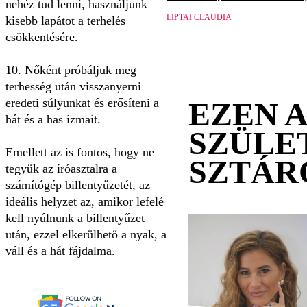
nehéz tud lenni, használjunk
LIPTAI CLAUDIA
kisebb lapátot a terhelés
csökkentésére.
10. Nőként próbáljuk meg
terhesség után visszanyerni
eredeti súlyunkat és erősíteni a
EZEN 
hát és a has izmait.
SZÜLE
Emellett az is fontos, hogy ne
SZTÁR
tegyük az íróasztalra a
számítógép billentyűzetét, az
ideális helyzet az, amikor lefelé
kell nyúlnunk a billentyűzet
után, ezzel elkerülhető a nyak, a
váll és a hát fájdalma.