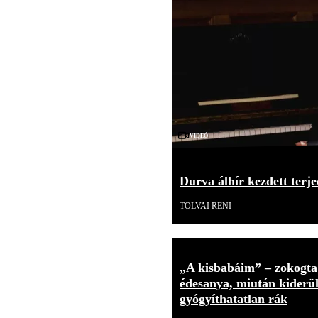
Videó
Durva álhír kezdett terje
TOLVAI RENI
„A kisbabáim” – zokogt
édesanya, miután kiderült
gyógyíthatatlan rák