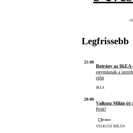
H
Legfrissebb
21:00
Botrány az IKEA-
egymásnak a szerel
előtt
IKEA
20:00
Valkusz Milán új
d
Petit?
Videó
VALKUSZ MILÁN