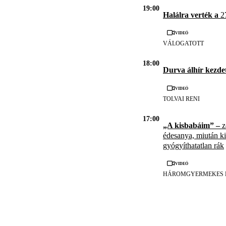
19:00
Halálra verték a
27
Videó
VÁLOGATOTT
18:00
Durva álhír kezde
Videó
TOLVAI RENI
17:00
„A kisbabáim” –
z
édesanya, miután kid
gyógyíthatatlan rák
Videó
HÁROMGYERMEKES 