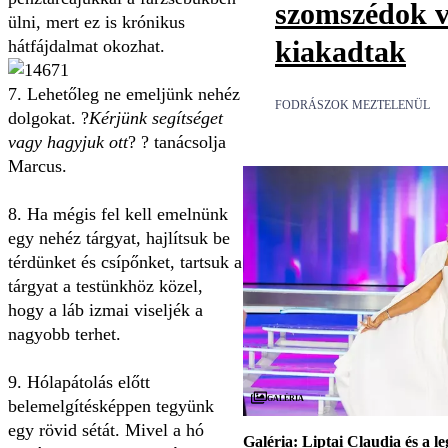
szomszédok v
ülni, mert ez is krónikus
kiakadtak
hátfájdalmat okozhat.
7. Lehetőleg ne emeljünk nehéz
FODRÁSZOK MEZTELENÜL
dolgokat. ?
Kérjünk segítséget
vagy hagyjuk ott
? ? tanácsolja
Marcus.
8. Ha mégis fel kell emelnünk
egy nehéz tárgyat, hajlítsuk be
térdünket és csípőnket, tartsuk a
tárgyat a testünkhöz közel,
hogy a láb izmai viseljék a
nagyobb terhet.
9. Hólapátolás előtt
Galéria
belemelgítésképpen tegyünk
egy rövid sétát. Mivel a hó
Galéria: Liptai Claudia és a l