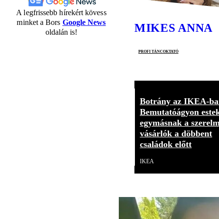
A legfrissebb hírekért kövess
minket a Bors
Google News
MIKES ANNA
oldalán is!
profi táncoktató
Botrány az IKEA-ba
Bemutatóágyon este
egymásnak a szerelm
vásárlók a döbbent
családok előtt
IKEA