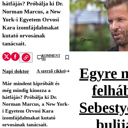
hátfájás? Próbálja ki Dr.
Norman Marcus, a New
York-i Egyetem Orvosi
Kara izomfájdalmakat
kutató orvosának
Videó
tanácsait.
KOMMENT
(0)
Egyre 
Napi doktor
A szerző cikkei
Már mindent kipróbált és
felhá
még mindig kínozza a
hátfájás? Próbálja ki Dr.
Sebesty
Norman Marcus, a New York-
i Egyetem Orvosi Kara
izomfájdalmakat kutató
bulij
orvosának tanácsait.