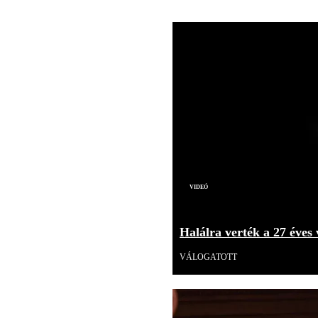
Videó
Halálra verték a 27 éves 
VÁLOGATOTT