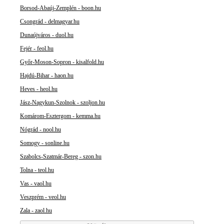
Borsod-Abaúj-Zemplén - boon.hu
Csongrád - delmagyar.hu
Dunaújváros - duol.hu
Fejér - feol.hu
Győr-Moson-Sopron - kisalfold.hu
Hajdú-Bihar - haon.hu
Heves - heol.hu
Jász-Nagykun-Szolnok - szoljon.hu
Komárom-Esztergom - kemma.hu
Nógrád - nool.hu
Somogy - sonline.hu
Szabolcs-Szatmár-Bereg - szon.hu
Tolna - teol.hu
Vas - vaol.hu
Veszprém - veol.hu
Zala - zaol.hu