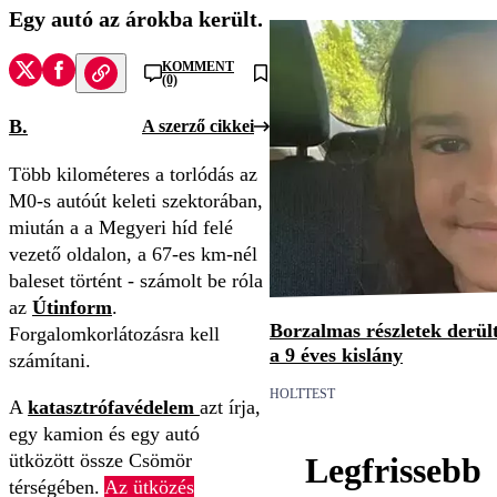
Egy autó az árokba került.
KOMMENT
(0)
B.
A szerző cikkei
Több kilométeres a torlódás az
M0-s autóút keleti szektorában,
miután a a Megyeri híd felé
vezető oldalon, a 67-es km-nél
baleset történt - számolt be róla
az
Útinform
.
Borzalmas részletek derült
Forgalomkorlátozásra kell
a 9 éves kislány
számítani.
HOLTTEST
A
katasztrófavédelem
azt írja,
egy kamion és egy autó
ütközött össze Csömör
Legfrissebb
térségében.
Az ütközés