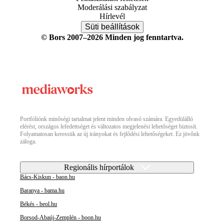
Moderálási szabályzat
Hírlevél
Süti beállítások
© Bors 2007–2026 Minden jog fenntartva.
Portfóliónk minőségi tartalmat jelent minden olvasó számára. Egyedülálló
elérést, országos lefedettséget és változatos megjelenési lehetőséget biztosít.
Folyamatosan keressük az új irányokat és fejlődési lehetőségeket. Ez jövőnk
záloga.
Regionális hírportálok
Bács-Kiskun - baon.hu
Baranya - bama.hu
Békés - beol.hu
Borsod-Abaúj-Zemplén - boon.hu