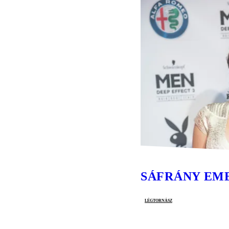
SÁFRÁNY EM
légtornász