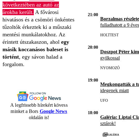
következtében az autó az
árokba került.
A fővárosi
21:00
Borzalmas részlet
hivatásos és a csömöri önkéntes
fulladhatott a 9 éve
tűzoltók érkeztek ki a műszaki
mentési munkálatokhoz. Az
HOLTTEST
érintett útszakaszon, ahol
egy
20:00
másik koccanásos baleset is
Doszpot Péter kim
történt
, egy sávon halad a
gyilkossal
forgalom.
NYOMOZÓ
19:00
Megkongatták a t
idegenek miatt
UFO
A legfrissebb hírekért kövess
minket a Bors
Google News
18:00
Galéria: Liptai Cl
oldalán is!
sztárok!
Galéria