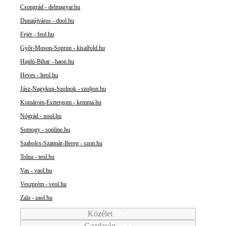
Csongrád - delmagyar.hu
Dunaújváros - duol.hu
Fejér - feol.hu
Győr-Moson-Sopron - kisalfold.hu
Hajdú-Bihar - haon.hu
Heves - heol.hu
Jász-Nagykun-Szolnok - szoljon.hu
Komárom-Esztergom - kemma.hu
Nógrád - nool.hu
Somogy - sonline.hu
Szabolcs-Szatmár-Bereg - szon.hu
Tolna - teol.hu
Vas - vaol.hu
Veszprém - veol.hu
Zala - zaol.hu
Közélet
Gazdaság