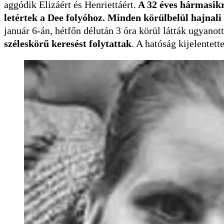
aggódik Elizáért és Henriettáért.
A 32 éves hármasikr
letértek a Dee folyóhoz. Minden körülbelül hajnali
január 6-án, hétfőn délután 3 óra körül látták ugyanot
széleskörű keresést folytattak
. A hatóság kijelente