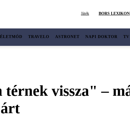
Játék
BORS LEXIKON
ÉLETMÓD
TRAVELO
ASTRONET
NAPI DOKTOR
TV
térnek vissza" – már
árt