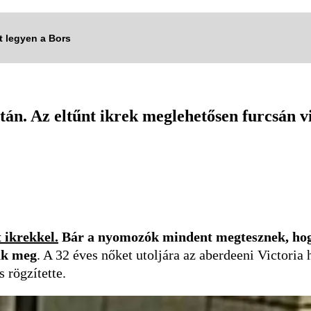
tt legyen a Bors
tán. Az eltűnt ikrek meglehetősen furcsán v
t ikrekkel.
Bár a nyomozók mindent megtesznek, hogy
ák meg
. A 32 éves nőket utoljára az aberdeeni Victoria
s rögzítette.