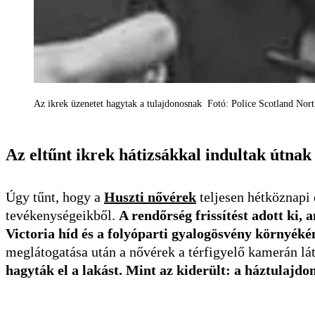
Az ikrek üzenetet hagytak a tulajdonosnak Fotó: Police Scotland Nort
Az eltűnt ikrek hátizsákkal indultak útnak
Úgy tűnt, hogy a
Huszti nővérek
teljesen hétköznapi
tevékenységeikből.
A rendőrség frissítést adott ki, 
Victoria híd és a folyóparti gyalogösvény környéké
meglátogatása után a nővérek a térfigyelő kamerán lá
hagyták el a lakást. Mint az kiderült: a háztulajd