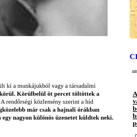
C
szí
ült ki a munkájukból vagy a társadalmi
A
körül. Körülbelül öt percet töltöttek a
v
.
A rendőrségi közlemény szerint a híd
b
gközelebb már csak a hajnali órákban
b
an egy nagyon különös üzenetet küldtek neki.
p