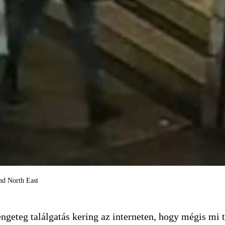
and North East
ngeteg találgatás kering az interneten, hogy mégis mi t