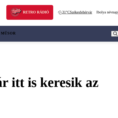
RETRO RÁDIÓ
31°C
Székesfehérvár
Ibolya névnap
 MŰSOR
 itt is keresik az