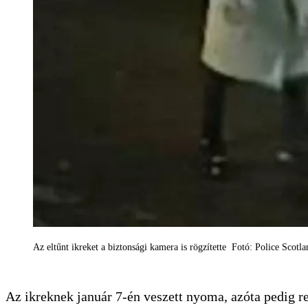
Az eltűnt ikreket a biztonsági kamera is rögzítette Fotó: Police Scotl
Az ikreknek január 7-én veszett nyoma, azóta pedig re