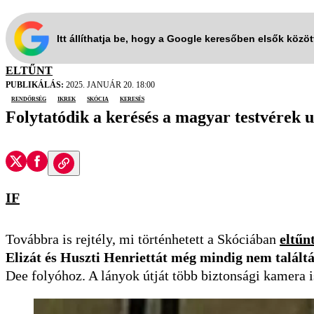
Itt állíthatja be, hogy a Google keresőben elsők közö
ELTŰNT
PUBLIKÁLÁS:
2025. JANUÁR 20. 18:00
rendőrség
ikrek
Skócia
keresés
Folytatódik a kerésés a magyar testvérek u
IF
Továbbra is rejtély, mi történhetett a Skóciában
eltűn
Elizát és Huszti Henriettát még mindig nem talált
Dee folyóhoz. A lányok útját több biztonsági kamera i