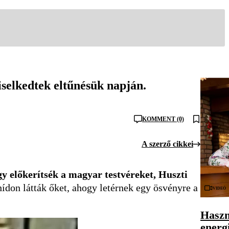
iselkedtek eltűnésük napján.
KOMMENT (0)
A szerző cikkei
 előkerítsék a magyar testvéreket, Huszti
 hídon látták őket, ahogy letérnek egy ösvényre a
Videó
Haszn
energ