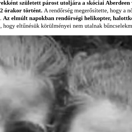
ekként született párost utoljára a skóciai Aberdeen
 2 órakor történt.
A rendőrség megerősítette, hogy a nő
t.
Az elmúlt napokban rendőrségi helikopter, halottk
tte, hogy eltűnésük körülményei nem utalnak bűncsele