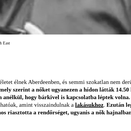
h East
 életet élnek Aberdeenben, és semmi szokatlan nem der
amely szerint a nőket ugyanezen a hídon látták 14.50 
n anélkül, hogy bárkivel is kapcsolatba léptek volna
thatóak, amint visszaindulnak a
lakásukhoz
.
Ezután le
onos riasztotta a rendőrséget, ugyanis a nők hajnalb