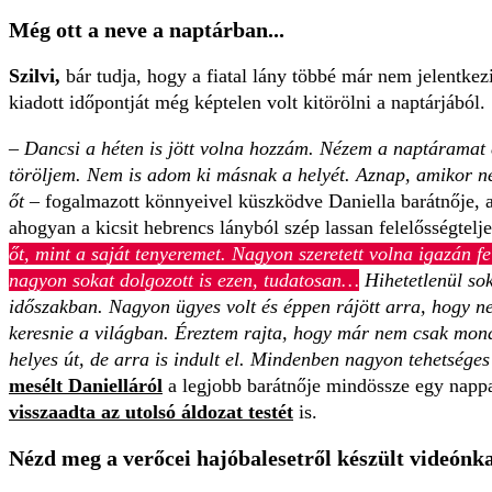
Még ott a neve a naptárban...
Szilvi,
bár tudja, hogy a fiatal lány többé már nem jelentkezi
kiadott időpontját még képtelen volt kitörölni a naptárjából.
– Dancsi a héten is jött volna hozzám. Nézem a naptáramat
töröljem. Nem is adom ki másnak a helyét. Aznap, amikor ne
őt
– fogalmazott könnyeivel küszködve Daniella barátnője, a
ahogyan a kicsit hebrencs lányból szép lassan felelősségtelje
őt, mint a saját tenyeremet. Nagyon szeretett volna igazán f
nagyon sokat dolgozott is ezen, tudatosan…
Hihetetlenül sok
időszakban. Nagyon ügyes volt és éppen rájött arra, hogy ne
keresnie a világban. Éreztem rajta, hogy már nem csak mon
helyes út, de arra is indult el. Mindenben nagyon tehetséges 
mesélt
Danielláról
a legjobb barátnője mindössze egy nappa
visszaadta az utolsó áldozat testét
is.
Nézd meg a verőcei hajóbalesetről készült videónka