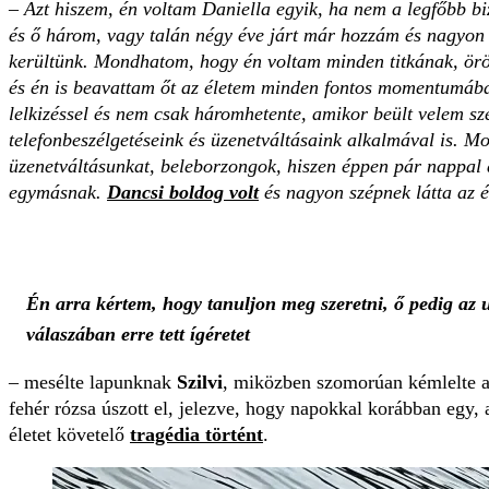
–
Azt hiszem, én voltam Daniella egyik, ha nem a legfőbb 
és ő három, vagy talán négy éve járt már hozzám és nagyo
kerültünk. Mondhatom, hogy én voltam minden titkának, örö
és én is beavattam őt az életem minden fontos momentumába
lelkizéssel és nem csak háromhetente, amikor beült velem s
telefonbeszélgetéseink és üzenetváltásaink alkalmával is. Mos
üzenetváltásunkat, beleborzongok, hiszen éppen pár nappal a
egymásnak.
Dancsi boldog volt
és nagyon szépnek látta az él
Én arra kértem, hogy tanuljon meg szeretni, ő pedig az 
válaszában erre tett ígéretet
– mesélte lapunknak
Szilvi
, miközben szomorúan kémlelte a
fehér rózsa úszott el, jelezve, hogy napokkal korábban egy,
életet követelő
tragédia történt
.