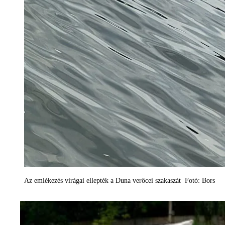
Az emlékezés virágai ellepték a Duna verőcei szakaszát Fotó: Bors