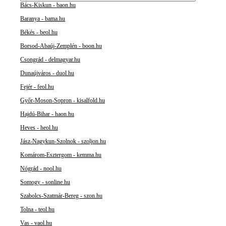
Bács-Kiskun - baon.hu
Baranya - bama.hu
Békés - beol.hu
Borsod-Abaúj-Zemplén - boon.hu
Csongrád - delmagyar.hu
Dunaújváros - duol.hu
Fejér - feol.hu
Győr-Moson-Sopron - kisalfold.hu
Hajdú-Bihar - haon.hu
Heves - heol.hu
Jász-Nagykun-Szolnok - szoljon.hu
Komárom-Esztergom - kemma.hu
Nógrád - nool.hu
Somogy - sonline.hu
Szabolcs-Szatmár-Bereg - szon.hu
Tolna - teol.hu
Vas - vaol.hu