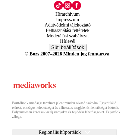
Hírarchívum
Impresszum
Adatvédelmi tájékoztató
Felhasználási feltételek
Moderálási szabályzat
Hírlevél
Süti beállítások
© Bors 2007–2026 Minden jog fenntartva.
Portfóliónk minőségi tartalmat jelent minden olvasó számára. Egyedülálló
elérést, országos lefedettséget és változatos megjelenési lehetőséget biztosít.
Folyamatosan keressük az új irányokat és fejlődési lehetőségeket. Ez jövőnk
záloga.
Regionális hírportálok