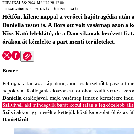
PUBLIKÁLÁS:
2024. MÁJUS 28. 13:00
Dunai hajóbaleset
vallomás
áldozat
barát
Hétfőn, kilenc nappal a verőcei hajótragédia után 
Daniella testét is. A Bors ott volt vasárnap azon a
Kiss Kató léleklátó, de a Dancsikának becézett fiat
órákon át kémlelte a part menti területeket.
Buster
Felfoghatatlan az a fájdalom, amit testközelből tapasztalt 
napokban. Kollégánk először csütörtökön szállt vízre a verőc
Daniella
családjával, majd vasárnap ismét a keresésére indu
Szilvivel
, aki mindegyik barát közül talán a legközelebb áll
Szilvi
akkor így mesélt a kettejük közti kapcsolatról és az ú
Danielláról
.