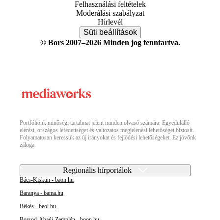
Felhasználási feltételek
Moderálási szabályzat
Hírlevél
Süti beállítások
© Bors 2007–2026 Minden jog fenntartva.
Portfóliónk minőségi tartalmat jelent minden olvasó számára. Egyedülálló
elérést, országos lefedettséget és változatos megjelenési lehetőséget biztosít.
Folyamatosan keressük az új irányokat és fejlődési lehetőségeket. Ez jövőnk
záloga.
Regionális hírportálok
Bács-Kiskun - baon.hu
Baranya - bama.hu
Békés - beol.hu
Borsod-Abaúj-Zemplén - boon.hu