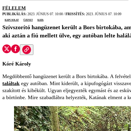
FÉLELEM
PUBLIKÁLÁS:
2023. JÚNIUS 07. 10:00
/
FRISSÍTÉS:
2023. JÚNIUS 07. 10:09
kapcsolat
üzenet
Kata
Szívszorító hangüzenet került a Bors birtokába, am
aki aztán a fiú mellett ülve, egy autóban lelte halá
Kóré Károly
Megdöbbentő hangüzenet került a Bors birtokába. A felvétele
találtak
egy autóban. Mint kiderült, a kipufogógázt visszave
szakított és kibékült. Ugyan eljegyezték egymást és az eskü
a börtönbe. Mire szabadlábra helyezték, Katának elment a ke