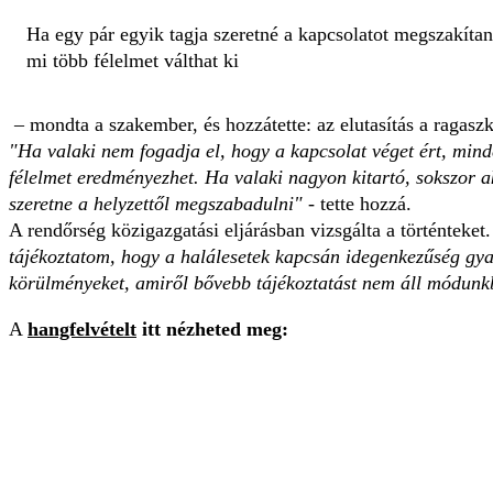
Ha egy pár egyik tagja szeretné a kapcsolatot megszakítan
mi több félelmet válthat ki
– mondta a szakember, és hozzátette: az elutasítás a ragasz
"Ha valaki nem fogadja el, hogy a kapcsolat véget ért, mind
félelmet eredményezhet. Ha valaki nagyon kitartó, sokszor aká
szeretne a helyzettől megszabadulni"
- tette hozzá.
A rendőrség közigazgatási eljárásban vizsgálta a történteke
tájékoztatom, hogy a halálesetek kapcsán idegenkezűség gyan
körülményeket, amiről bővebb tájékoztatást nem áll módunk
A
hangfelvételt
itt nézheted meg: