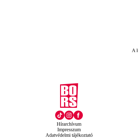
A l
Hírarchívum
Impresszum
Adatvédelmi tájékoztató