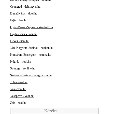
Csongrád - delmagyar.hu
Dunaújváros - duol.hu
Fejér - feol.hu
Győr-Moson-Sopron - kisalfold.hu
Hajdú-Bihar - haon.hu
Heves - heol.hu
Jász-Nagykun-Szolnok - szoljon.hu
Komárom-Esztergom - kemma.hu
Nógrád - nool.hu
Somogy - sonline.hu
Szabolcs-Szatmár-Bereg - szon.hu
Tolna - teol.hu
Vas - vaol.hu
Veszprém - veol.hu
Zala - zaol.hu
Közélet