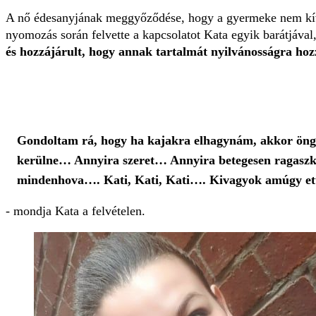
A nő édesanyjának meggyőződése, hogy a gyermeke nem kívánt 
nyomozás során felvette a kapcsolatot Kata egyik barátjáva
és hozzájárult, hogy annak tartalmát nyilvánosságra hoz
Gondoltam rá, hogy ha kajakra elhagynám, akkor öngyil
kerülne… Annyira szeret… Annyira betegesen ragaszko
mindenhova…. Kati, Kati, Kati…. Kivagyok amúgy ett
- mondja Kata a felvételen.