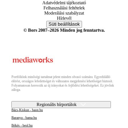
Adatvédelmi tájékoztató
Felhasználási feltételek
Moderálási szabályzat
Hírlevél
Süti beállítások
© Bors 2007–2026 Minden jog fenntartva.
Portfóliónk minőségi tartalmat jelent minden olvasó számára. Egyedülálló
elérést, országos lefedettséget és változatos megjelenési lehetőséget biztosít.
Folyamatosan keressük az új irányokat és fejlődési lehetőségeket. Ez jövőnk
záloga.
Regionális hírportálok
Bács-Kiskun - baon.hu
Baranya - bama.hu
Békés - beol.hu