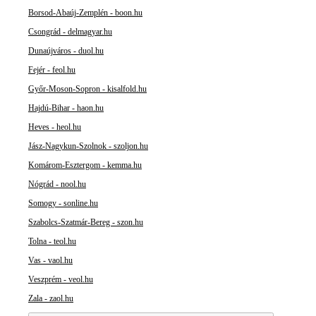
Borsod-Abaúj-Zemplén - boon.hu
Csongrád - delmagyar.hu
Dunaújváros - duol.hu
Fejér - feol.hu
Győr-Moson-Sopron - kisalfold.hu
Hajdú-Bihar - haon.hu
Heves - heol.hu
Jász-Nagykun-Szolnok - szoljon.hu
Komárom-Esztergom - kemma.hu
Nógrád - nool.hu
Somogy - sonline.hu
Szabolcs-Szatmár-Bereg - szon.hu
Tolna - teol.hu
Vas - vaol.hu
Veszprém - veol.hu
Zala - zaol.hu