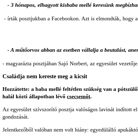
- 3 hónapos, elhagyott kisbaba mellé keresünk megbízha
- írták posztjukban a Facebookon. Azt is elmondták, hogy a 
- A műtőorvos abban az esetben vállalja a beutalást, ane
- magyarázta posztjában Sajó Norbert, az egyesület vezetőj
Családja nem kereste meg a kicsit
Hozzátette: a baba mellé feltétlen szükség van a pótszülők
halál közti állapotban lévő
csecsemőt
.
Az egyesület szívszorító posztja valóságos lavinát indított el
gondozását.
Jelentkezőből valóban nem volt hiány: egyedülálló apukáktó