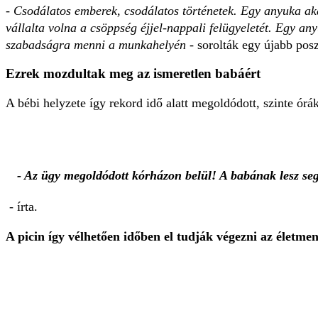
- Csodálatos emberek, csodálatos történetek. Egy anyuka aká
vállalta volna a csöppség éjjel-nappali felügyeletét. Egy any
szabadságra menni a munkahelyén
- sorolták egy újabb pos
Ezrek mozdultak meg az ismeretlen babáért
A bébi helyzete így rekord idő alatt megoldódott, szinte órá
- Az ügy megoldódott kórházon belül! A babának lesz seg
- írta.
A picin így vélhetően időben el tudják végezni az életme