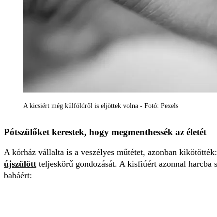
A kicsiért még külföldről is eljöttek volna - Fotó: Pexels
Pótszülőket kerestek, hogy megmenthessék az életét
A kórház vállalta is a veszélyes műtétet, azonban kikötötték:
újszülött
teljeskörű gondozását. A kisfiúért azonnal harcba sz
babáért: