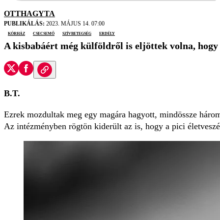
OTTHAGYTA
PUBLIKÁLÁS:
2023. MÁJUS 14. 07:00
kórház
csecsemő
szívbetegség
Erdély
A kisbabáért még külföldről is eljöttek volna, hogy 
B.T.
Ezrek mozdultak meg egy magára hagyott, mindössze hár
Az intézményben rögtön kiderült az is, hogy a pici életveszé