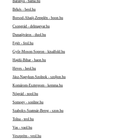
Baranya - bama.hu
Békés - beol.hu
Borsod-Abaúj-Zemplén - boon.hu
Csongrád - delmagyar.hu
Dunaújváros - duol.hu
Fejér - feol.hu
Győr-Moson-Sopron - kisalfold.hu
Hajdú-Bihar - haon.hu
Heves - heol.hu
Jász-Nagykun-Szolnok - szoljon.hu
Komárom-Esztergom - kemma.hu
Nógrád - nool.hu
Somogy - sonline.hu
Szabolcs-Szatmár-Bereg - szon.hu
Tolna - teol.hu
Vas - vaol.hu
Veszprém - veol.hu