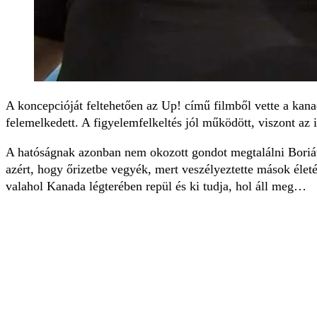
A koncepcióját feltehetően az Up! című filmből vette a kana
felemelkedett. A figyelemfelkeltés jól működött, viszont az 
A hatóságnak azonban nem okozott gondot megtalálni Boriát, a
azért, hogy őrizetbe vegyék, mert veszélyeztette mások élet
valahol Kanada légterében repül és ki tudja, hol áll meg…