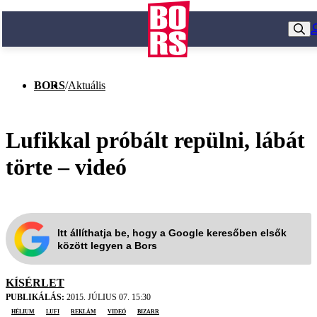
BORS
/
Aktuális
Lufikkal próbált repülni, lábát
törte – videó
Itt állíthatja be, hogy a Google keresőben elsők
között legyen a Bors
KÍSÉRLET
PUBLIKÁLÁS:
2015. JÚLIUS 07. 15:30
hélium
lufi
reklám
videó
bizarr