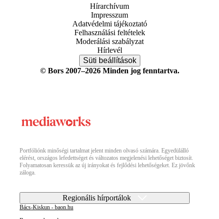
Hírarchívum
Impresszum
Adatvédelmi tájékoztató
Felhasználási feltételek
Moderálási szabályzat
Hírlevél
Süti beállítások
© Bors 2007–2026 Minden jog fenntartva.
Portfóliónk minőségi tartalmat jelent minden olvasó számára. Egyedülálló
elérést, országos lefedettséget és változatos megjelenési lehetőséget biztosít.
Folyamatosan keressük az új irányokat és fejlődési lehetőségeket. Ez jövőnk
záloga.
Regionális hírportálok
Bács-Kiskun - baon.hu