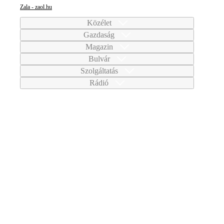
Zala - zaol.hu
Közélet
Gazdaság
Magazin
Bulvár
Szolgáltatás
Rádió