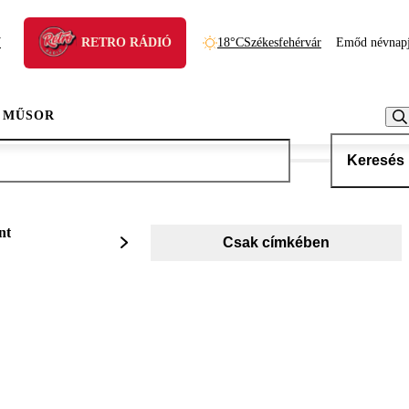
N
RETRO RÁDIÓ
18°C
Székesfehérvár
Emőd névnap
 MŰSOR
Keresés
nt
Csak címkében