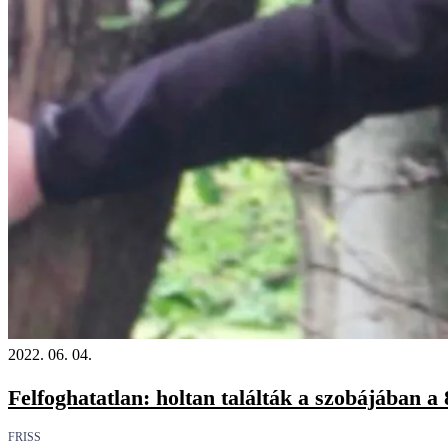
2022. 06. 04.
Felfoghatatlan: holtan találták a szobájában a 8
FRISS