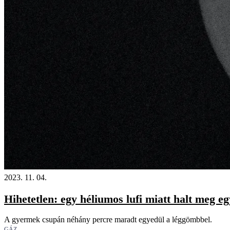
18+
2023. 11. 04.
Hihetetlen: egy héliumos lufi miatt halt meg eg
A gyermek csupán néhány percre maradt egyedül a léggömbbel.
GÁZ