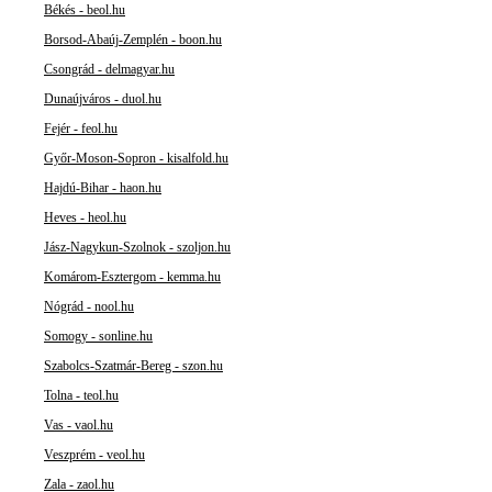
Békés - beol.hu
Borsod-Abaúj-Zemplén - boon.hu
Csongrád - delmagyar.hu
Dunaújváros - duol.hu
Fejér - feol.hu
Győr-Moson-Sopron - kisalfold.hu
Hajdú-Bihar - haon.hu
Heves - heol.hu
Jász-Nagykun-Szolnok - szoljon.hu
Komárom-Esztergom - kemma.hu
Nógrád - nool.hu
Somogy - sonline.hu
Szabolcs-Szatmár-Bereg - szon.hu
Tolna - teol.hu
Vas - vaol.hu
Veszprém - veol.hu
Zala - zaol.hu