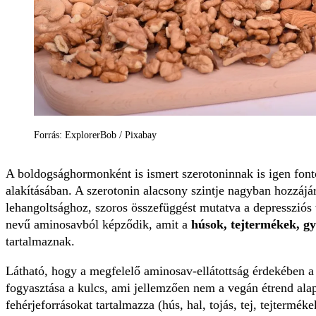
Forrás: ExplorerBob / Pixabay
A boldogsághormonként is ismert szerotoninnak is igen fonto
alakításában. A szerotonin alacsony szintje nagyban hozzájá
lehangoltsághoz, szoros összefüggést mutatva a depressziós t
nevű aminosavból képződik, amit a
húsok, tejtermékek, g
tartalmaznak.
Látható, hogy a megfelelő aminosav-ellátottság érdekében a
fogyasztása a kulcs, ami jellemzően nem a vegán étrend alapa
fehérjeforrásokat tartalmazza (hús, hal, tojás, tej, tejtermé