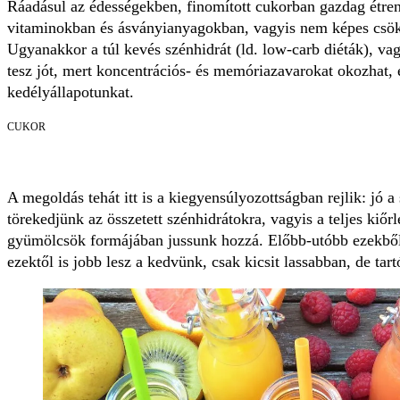
Ráadásul az édességekben, finomított cukorban gazdag étre
vitaminokban és ásványianyagokban, vagyis nem képes csökk
Ugyanakkor a túl kevés szénhidrát (ld. low-carb diéták), v
tesz jót, mert koncentrációs- és memóriazavarokat okozhat, é
kedélyállapotunkat.
CUKOR
A megoldás tehát itt is a kiegyensúlyozottságban rejlik: jó a 
törekedjünk az összetett szénhidrátokra, vagyis a teljes kiőr
gyümölcsök formájában jussunk hozzá. Előbb-utóbb ezekből 
ezektől is jobb lesz a kedvünk, csak kicsit lassabban, de tar