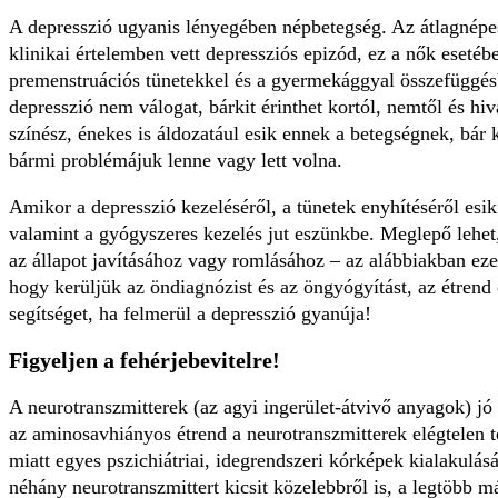
A depresszió ugyanis lényegében népbetegség. Az átlagnépe
klinikai értelemben vett depressziós epizód, ez a nők esetéb
premenstruációs tünetekkel és a gyermekággyal összefüggés
depresszió nem válogat, bárkit érinthet kortól, nemtől és hiv
színész, énekes is áldozatául esik ennek a betegségnek, bár 
bármi problémájuk lenne vagy lett volna.
Amikor a depresszió kezeléséről, a tünetek enyhítéséről esik
valamint a gyógyszeres kezelés jut eszünkbe. Meglepő lehet,
az állapot javításához vagy romlásához – az alábbiakban e
hogy kerüljük az öndiagnózist és az öngyógyítást, az étren
segítséget, ha felmerül a depresszió gyanúja!
Figyeljen a fehérjebevitelre!
A neurotranszmitterek (az agyi ingerület-átvivő anyagok) jó
az aminosavhiányos étrend a neurotranszmitterek elégtelen 
miatt egyes pszichiátriai, idegrendszeri kórképek kialakul
néhány neurotranszmittert kicsit közelebbről is, a legtöbb m