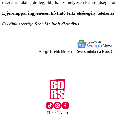
tesztet is talál -, de legjobb, ha személyesen kér segítséget 
Éjjel-nappal ingyenesen hívható lelki elsősegély telefons
Cikkünk szerzője Schmidt Judit dietetikus.
A legfrissebb hírekért kövess minket a Bors
Go
Hírarchívum