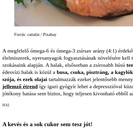
Forrás: cattalin / Pixabay
A megfelelő ómega-6 és ómega-3 zsírsav arány (4:1) érdeké
élelmiszerek, nyersanyagok fogyasztásának növelésére kell t
szokásaink alapján. A halak, elsősorban a zsírosabb húsú
te
édesvízi halak is közül a
busa, csuka, pisztráng, a kagylók
szója, és ezek olajai
tartalmazzák ezeket jelentősebb menn
jellemző étrend
így igazi gyógyír lehet a depresszióval küz
jótékony hatása sem biztos, hogy teljesen kivonható ebből a
HAL
A kevés és a sok cukor sem tesz jót!