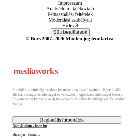
Impresszum
Adatvédelmi tájékoztató
Felhasználási feltételek
Moderálási szabályzat
Hírlevél
Süti beállítások
© Bors 2007–2026 Minden jog fenntartva.
Portfóliónk minőségi tartalmat jelent minden olvasó számára. Egyedülálló
elérést, országos lefedettséget és változatos megjelenési lehetőséget biztosít.
Folyamatosan keressük az új irányokat és fejlődési lehetőségeket. Ez jövőnk
záloga.
Regionális hírportálok
Bács-Kiskun - baon.hu
Baranya - bama.hu