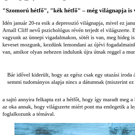
"Szomorú hétfő", "kék hétfő" – még világnapja is
Idén január 20-ra esik a depresszió világnapja, mivel ez ja
Arnall Cliff nevű pszichológus révén terjedt el világszerte. E
vagyunk az ünnepi vigadalmakon, sötét is van, meg hideg is,
keveset mozgunk, kezdünk lemondani az újévi fogadalmaink be
van, amikor olyan nehezen indulunk újra útnak reggel a mu
Bár idővel kiderült, hogy az egész csak egy utazási iroda 
semmi tudományos alapja nincs a dátumnak (miszerint ez 
a sajtó annyira felkapta ezt a hétfőt, hogy így maradt meg 
az oka annak, hogy világszerte miért pont ma emlegetik a le
foglalkozunk a témával.