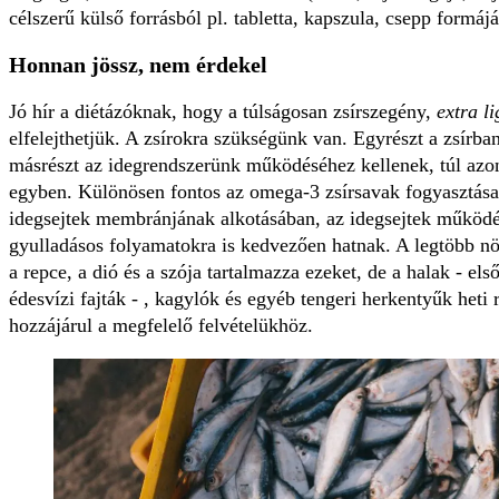
célszerű külső forrásból pl. tabletta, kapszula, csepp formá
Honnan jössz, nem érdekel
Jó hír a diétázóknak, hogy a túlságosan zsírszegény,
extra li
elfelejthetjük. A zsírokra szükségünk van. Egyrészt a zsírb
másrészt az idegrendszerünk működéséhez kellenek, túl azon
egyben. Különösen fontos az omega-3 zsírsavak fogyasztása
idegsejtek membránjának alkotásában, az idegsejtek működés
gyulladásos folyamatokra is kedvezően hatnak. A legtöbb növ
a repce, a dió és a szója tartalmazza ezeket, de a halak - els
édesvízi fajták - , kagylók és egyéb tengeri herkentyűk heti
hozzájárul a megfelelő felvételükhöz.