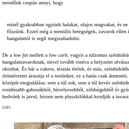
teendőnk csupán annyi, hogy
minél gyakrabban együnk halakat, olajos magvakat, és ne 
főzzünk. Ezzel még a mentális betegségek, zavarok ellen is
hangulattól is segít megszabadulni.
De a
low fat
mellett a
low carb
, vagyis a túlzottan szénhidr
hangulatzavaroknak, mivel tovább rontva a helyzetet alvásza
okozhat. És bár a cukros, tésztás ételek, és más, szénhidrát
örömérzetet árasztja el a testünket, ez a hatás csak átmeneti
középút megtalálása: sem a túl sok, sem a túl kevés szénhid
rostdúsabb gabonákból, hüvelyesekből, zöldségekből és gy
kedvünk is javul, hiszen nem pluszkilókkal kezdjük a tavasz
ÚJÉV