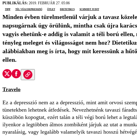
PUBLIKÁLÁS:
2019. FEBRUÁR 27. 05:06
tipp
tél végi depresszió
ötlet
dietetikus
Schmidt Judit
Minden évben türelmetlenül várjuk a tavasz közele
napsugárnak úgy örülünk, mintha csak újra karács
vagyis ehetünk-e addig is valamit a téli ború ellen,
tényleg meleget és világosságot nem hoz? Dietetiku
alábbiakban meg is írta, hogy mit keressünk a hűtő
ellen.
Travelo
Ez a depresszió nem az a depresszió, mint amit orvosi szem
tünetekben lehetnek átfedések. Nevezhetnénk tavaszi fáradt
küszöbön kopogtat, ezért talán a téli végi ború lehet a legtal
ilyenkor a legtöbben álmos zombiként járjuk az utat a munk
nyaralásig, vagy legalább valamelyik tavaszi hosszú hétvég