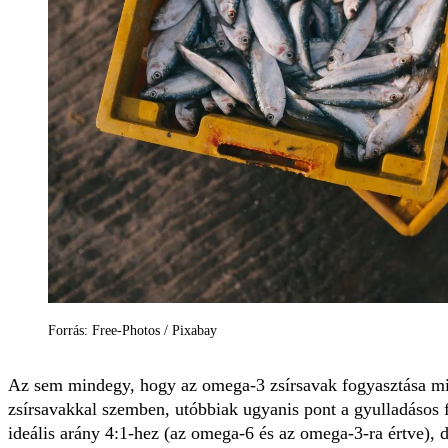
Forrás: Free-Photos / Pixabay
Az sem mindegy, hogy az omega-3 zsírsavak fogyasztása mi
zsírsavakkal szemben, utóbbiak ugyanis pont a gyulladásos
ideális arány 4:1-hez (az omega-6 és az omega-3-ra értve), 