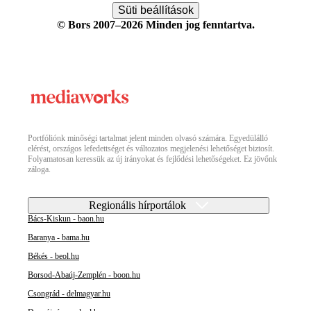
Süti beállítások
© Bors 2007–2026 Minden jog fenntartva.
Portfóliónk minőségi tartalmat jelent minden olvasó számára. Egyedülálló
elérést, országos lefedettséget és változatos megjelenési lehetőséget biztosít.
Folyamatosan keressük az új irányokat és fejlődési lehetőségeket. Ez jövőnk
záloga.
Regionális hírportálok
Bács-Kiskun - baon.hu
Baranya - bama.hu
Békés - beol.hu
Borsod-Abaúj-Zemplén - boon.hu
Csongrád - delmagyar.hu