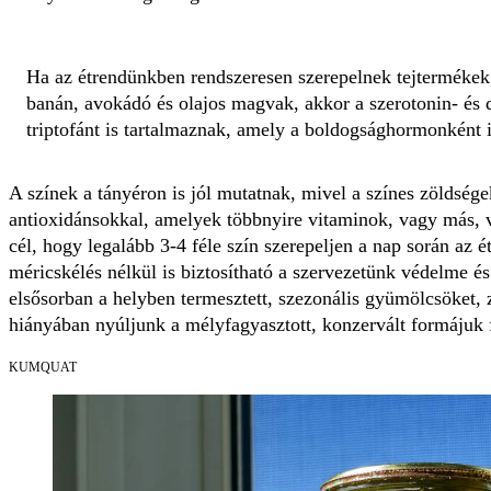
Ha az étrendünkben rendszeresen szerepelnek tejtermékek
banán, avokádó és olajos magvak, akkor a szerotonin- és 
triptofánt is tartalmaznak, amely a boldogsághormonként 
A színek a tányéron is jól mutatnak, mivel a színes zöldség
antioxidánsokkal, amelyek többnyire vitaminok, vagy más, 
cél, hogy legalább 3-4 féle szín szerepeljen a nap során az
méricskélés nélkül is biztosítható a szervezetünk védelme és
elsősorban a helyben termesztett, szezonális gyümölcsöket, 
hiányában nyúljunk a mélyfagyasztott, konzervált formájuk 
KUMQUAT