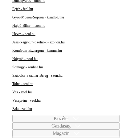
Dunaújváros - duol.hu
Fejér - feol.hu
Győr-Moson-Sopron - kisalfold.hu
Hajdú-Bihar - haon.hu
Heves - heol.hu
Jász-Nagykun-Szolnok - szoljon.hu
Komárom-Esztergom - kemma.hu
Nógrád - nool.hu
Somogy - sonline.hu
Szabolcs-Szatmár-Bereg - szon.hu
Tolna - teol.hu
Vas - vaol.hu
Veszprém - veol.hu
Zala - zaol.hu
Közélet
Gazdaság
Magazin