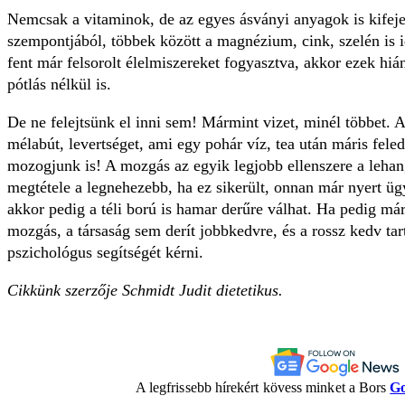
Nemcsak a vitaminok, de az egyes ásványi anyagok is kifej
szempontjából, többek között a magnézium, cink, szelén is i
fent már felsorolt élelmiszereket fogyasztva, akkor ezek hiá
pótlás nélkül is.
De ne felejtsünk el inni sem! Mármint vizet, minél többet. 
mélabút, levertséget, ami egy pohár víz, tea után máris fel
mozogjunk is! A mozgás az egyik legjobb ellenszere a lehan
megtétele a legnehezebb, ha ez sikerült, onnan már nyert üg
akkor pedig a téli ború is hamar derűre válhat. Ha pedig má
mozgás, a társaság sem derít jobbkedvre, és a rossz kedv ta
pszichológus segítségét kérni.
Cikkünk szerzője Schmidt Judit dietetikus.
A legfrissebb hírekért kövess minket a Bors
Go