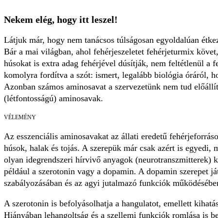
Nekem elég, hogy itt leszel!
Látjuk már, hogy nem tanácsos túlságosan egyoldalúan étke
Bár a mai világban, ahol fehérjeszeletet fehérjeturmix követ,
húsokat is extra adag fehérjével dúsítják, nem feltétlenül a f
komolyra fordítva a szót: ismert, legalább biológia óráról, h
Azonban számos aminosavat a szervezetünk nem tud előállíta
(létfontosságú) aminosavak.
VÉLEMÉNY
Az esszenciális aminosavakat az állati eredetű fehérjeforráso
húsok, halak és tojás. A szerepük már csak azért is egyedi,
olyan idegrendszeri hírvivő anyagok (neurotranszmitterek) k
például a szerotonin vagy a dopamin. A dopamin szerepet ját
szabályozásában és az agyi jutalmazó funkciók működésébe
A szerotonin is befolyásolhatja a hangulatot, emellett kihatá
Hiányában lehangoltság és a szellemi funkciók romlása is b