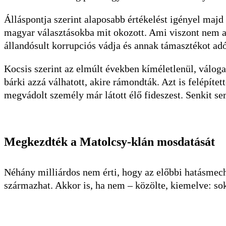
Álláspontja szerint alaposabb értékelést igényel maj
magyar választásokba mit okozott. Ami viszont nem a 
állandósult korrupciós vádja és annak támasztékot adó 
Kocsis szerint az elmúlt években kíméletlenül, válogat
bárki azzá válhatott, akire rámondták. Azt is felépítet
megvádolt személy már látott élő fideszest. Senkit se
Megkezdték a Matolcsy-klán mosdatását
Néhány milliárdos nem érti, hogy az előbbi hatásmec
származhat. Akkor is, ha nem – közölte, kiemelve: so