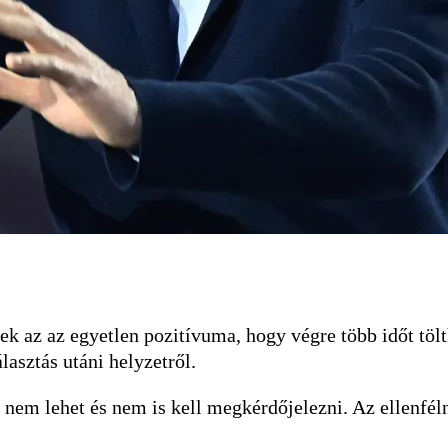
k az az egyetlen pozitívuma, hogy végre több időt tölt
álasztás utáni helyzetről.
nem lehet és nem is kell megkérdőjelezni. Az ellenféln