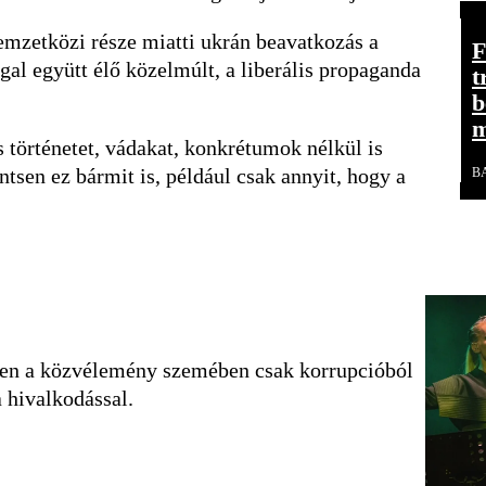
nemzetközi része miatti ukrán beavatkozás a
F
al együtt élő közelmúlt, a liberális propaganda
t
b
m
s történetet, vádakat, konkrétumok nélkül is
entsen ez bármit is, például csak annyit, hogy a
B
dden a közvélemény szemében csak korrupcióból
 hivalkodással.