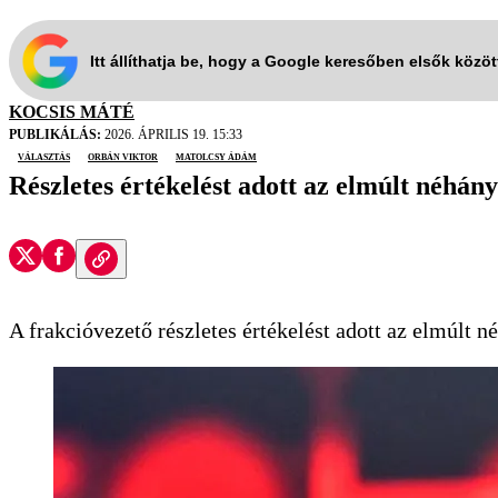
Itt állíthatja be, hogy a Google keresőben elsők közö
KOCSIS MÁTÉ
PUBLIKÁLÁS:
2026. ÁPRILIS 19. 15:33
választás
orbán viktor
matolcsy ádám
Részletes értékelést adott az elmúlt néhány
A frakcióvezető részletes értékelést adott az elmúlt né