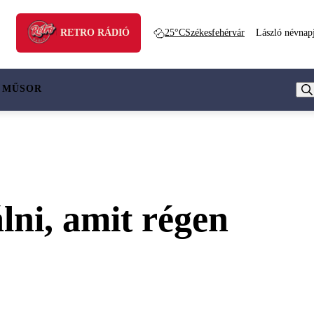
RETRO RÁDIÓ
25°C
Székesfehérvár
László névnap
 MŰSOR
lni, amit régen