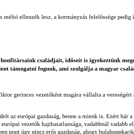
és méltó ellenzék lesz, a kormányzás felelőssége pedig 
honfitársaink családjait, időseit is igyekeztünk me
ndent támogatni fogunk, ami szolgálja a magyar csalá
iktor gerinces vezetőként magára vállalta a vereségért 
rdelt az európai gazdaság, benne a mienk is. Ezért bár 
 európai vezetők hajthatatlansága, vadabbnál vadabb elk
en pont úgy nincs erős gazdaság, ahogy hulahoppkarikáv