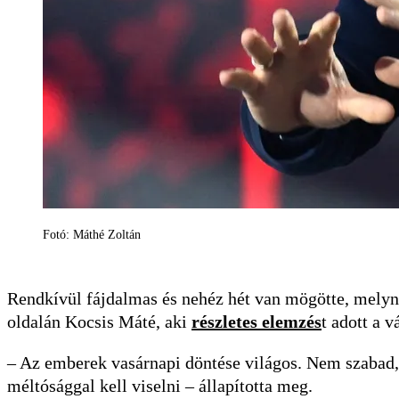
Fotó: Máthé Zoltán
Rendkívül fájdalmas és nehéz hét van mögötte, melyne
oldalán Kocsis Máté, aki
részletes elemzés
t adott a v
– Az emberek vasárnapi döntése világos. Nem szabad, 
méltósággal kell viselni – állapította meg.