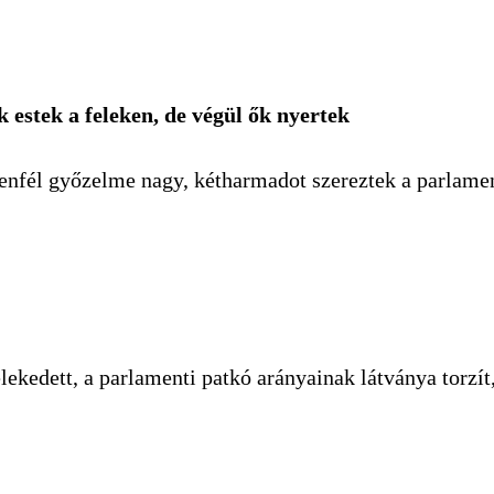
estek a feleken, de végül ők nyertek
ellenfél győzelme nagy, kétharmadot szereztek a parlame
ekedett, a parlamenti patkó arányainak látványa torzít,