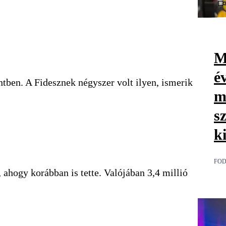
M
é
ntben. A Fidesznek négyszer volt ilyen, ismerik
m
s
k
FOD
 ahogy korábban is tette. Valójában 3,4 millió