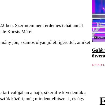
022-ben. Szerintem nem érdemes tehát annál
e le Kocsis Máté.
Galéri
mány jön, számos olyan jóléti ígérettel, amiket
Galér
ötven
LIPTAI C
tart valójában a hajó, sikerül-e kivédeniük a
asztók között, még mindent elhisznek, és úgy