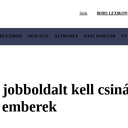
Játék
BORS LEXIKON
ÉLETMÓD
TRAVELO
ASTRONET
NAPI DOKTOR
TV
jobboldalt kell csiná
z emberek