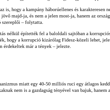
d az is, hogy a kampány háborúellenes és karakteresen 
jövő majd-ja, és nem a jelen most-ja, hanem az országg
szereplői – folytatta.
ás nélkül építették fel a baloldali sajtóban a korrupció
ték, hogy a korrupció kizárólag Fidesz-közeli lehet, jel
m érdekeltek már a tények – jelezte.
hanizmus miatt egy 40-50 milliós ruci egy átlagos ke
kaknak nem is a gazdagság tényével van bajuk, hanem a