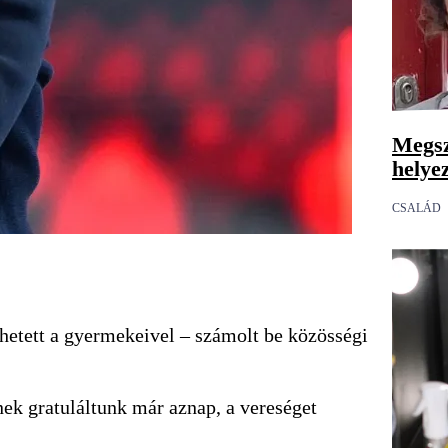
Megsz
helye
CSALÁD
hetett a gyermekeivel – számolt be közösségi
ek gratuláltunk már aznap, a vereséget