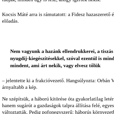
Kocsis Máté arra is rámutatott: a Fidesz hazaszerető 
előadás.
Nem vagyunk a hazánk ellendrukkerei, a tiszás 
nyugdíj-kiegészítésekkel, szóval ezentúl is mi
mindent, ami árt nekik, vagy elvesz tőlük
– jelentette ki a frakcióvezető. Hangsúlyozta: Orbán V
árnyaltabb a kép.
Ne szépítsük, a háború kitörése óta gyakorlatilag leté
hanem sugárút a gazdaságok talpra állítása felé, egyes
változtatták. Pedig pofonegyszerű: háborús környezetb