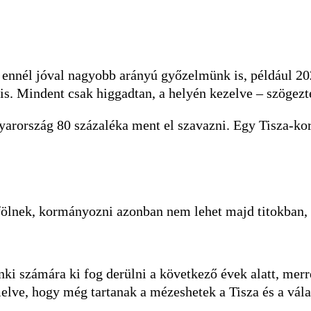
 ennél jóval nagyobb arányú győzelmünk is, például 2
is. Mindent csak higgadtan, a helyén kezelve – szögezt
yarország 80 százaléka ment el szavazni. Egy Tisza-kor
löffölnek, kormányozni azonban nem lehet majd titokban,
 számára ki fog derülni a következő évek alatt, merre 
melve, hogy még tartanak a mézeshetek a Tisza és a vál