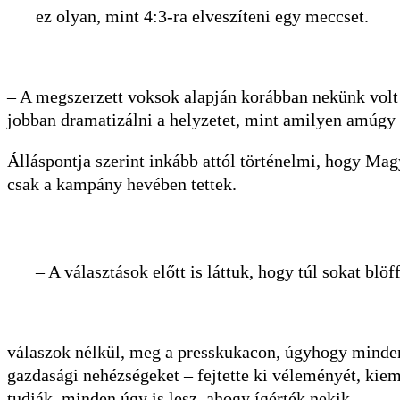
ez olyan, mint 4:3-ra elveszíteni egy meccset.
– A megszerzett voksok alapján korábban nekünk volt
jobban dramatizálni a helyzetet, mint amilyen amúgy 
Álláspontja szerint inkább attól történelmi, hogy Mag
csak a kampány hevében tettek.
– A választások előtt is láttuk, hogy túl sokat b
válaszok nélkül, meg a presskukacon, úgyhogy mindenki
gazdasági nehézségeket – fejtette ki véleményét, kie
tudják, minden úgy is lesz, ahogy ígérték nekik.