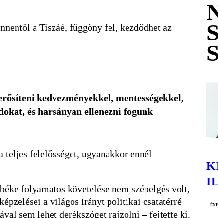
innentől a Tiszáé, függöny fel, kezdődhet az
gerősíteni kedvezményekkel, mentességekkel,
dokat, és harsányan ellenezni fogunk
a teljes felelősséget, ugyanakkor ennél
K
I
a béke folyamatos követelése nem szépelgés volt,
épzelései a világos irányt politikai csatatérré
én
al sem lehet derékszöget rajzolni – fejtette ki.