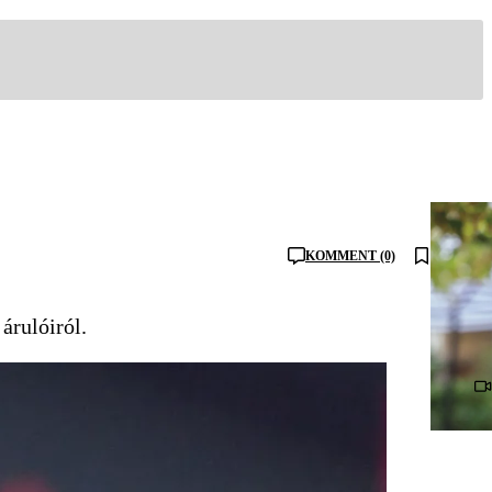
KOMMENT (0)
árulóiról.