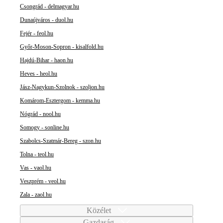
Csongrád - delmagyar.hu
Dunaújváros - duol.hu
Fejér - feol.hu
Győr-Moson-Sopron - kisalfold.hu
Hajdú-Bihar - haon.hu
Heves - heol.hu
Jász-Nagykun-Szolnok - szoljon.hu
Komárom-Esztergom - kemma.hu
Nógrád - nool.hu
Somogy - sonline.hu
Szabolcs-Szatmár-Bereg - szon.hu
Tolna - teol.hu
Vas - vaol.hu
Veszprém - veol.hu
Zala - zaol.hu
Közélet
Gazdaság