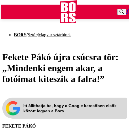
BORS
/
Sztár
/
Magyar sztárhírek
Fekete Pákó újra csúcsra tör:
„Mindenki engem akar, a
fotóimat kiteszik a falra!”
Itt állíthatja be, hogy a Google keresőben elsők
között legyen a Bors
FEKETE PÁKÓ