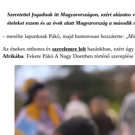
Szeretettel fogadnak itt Magyarországon, ezért alázatos
ételeket eszem és az évek alatt Magyarország a második 
– mesélte lapunknak Pákó, majd humorosan hozzátette: „
Min
Az énekes otthonra és
szerelemre lelt
hazánkban, ezért úgy 
Afrikába
. Fekete Pákó A Nagy Duettben történő szereplése 