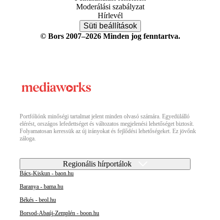
Moderálási szabályzat
Hírlevél
Süti beállítások
© Bors 2007–2026 Minden jog fenntartva.
Portfóliónk minőségi tartalmat jelent minden olvasó számára. Egyedülálló
elérést, országos lefedettséget és változatos megjelenési lehetőséget biztosít.
Folyamatosan keressük az új irányokat és fejlődési lehetőségeket. Ez jövőnk
záloga.
Regionális hírportálok
Bács-Kiskun - baon.hu
Baranya - bama.hu
Békés - beol.hu
Borsod-Abaúj-Zemplén - boon.hu