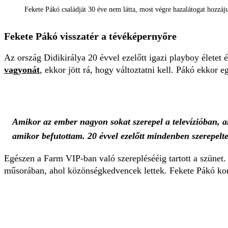
Fekete Pákó családját 30 éve nem látta, most végre hazalátogat hozzáj
Fekete Pákó visszatér a tévéképernyőre
Az ország Didikirálya 20 évvel ezelőtt igazi playboy életet 
vagyonát
, ekkor jött rá, hogy változtatni kell. Pákó ekkor
Amikor az ember nagyon sokat szerepel a televízióban, 
amikor befutottam. 20 évvel ezelőtt mindenben szerepeltem
Egészen a Farm VIP-ban való szereplésééig tartott a szünet
műsorában, ahol közönségkedvencek lettek. Fekete Pákó konce