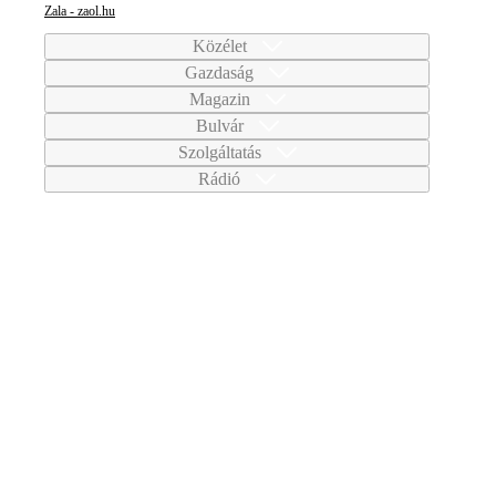
Zala - zaol.hu
Közélet
Gazdaság
Magazin
Bulvár
Szolgáltatás
Rádió