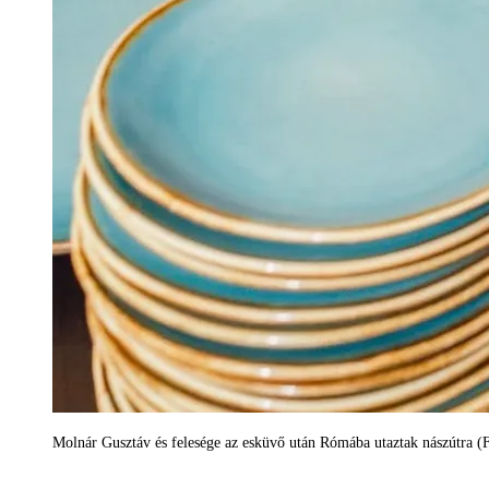
Molnár Gusztáv és felesége az esküvő után Rómába utaztak nászútra (F