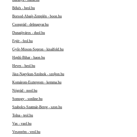
Békés - beol.hu
Borsod-Abaúj-Zemplén - boon.hu
Csongrád - delmagyar.hu
Dunaújváros - duol.hu
Fejér - feol.hu
Győr-Moson-Sopron - kisalfold.hu
Hajdú-Bihar - haon.hu
Heves - heol.hu
Jász-Nagykun-Szolnok - szoljon.hu
Komárom-Esztergom - kemma.hu
Nógrád - nool.hu
Somogy - sonline.hu
Szabolcs-Szatmár-Bereg - szon.hu
Tolna - teol.hu
Vas - vaol.hu
Veszprém - veol.hu