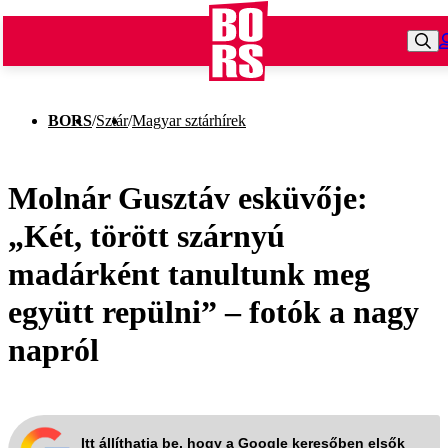
BORS
/
Sztár
/
Magyar sztárhírek
Molnár Gusztáv esküvője:
„Két, törött szárnyú
madárként tanultunk meg
együtt repülni” – fotók a nagy
napról
Itt állíthatja be, hogy a Google keresőben elsők