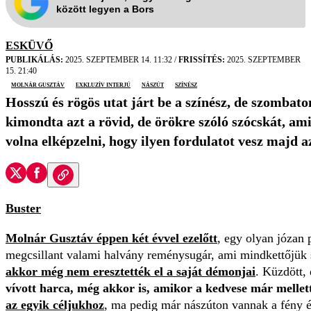
között legyen a Bors
ESKÜVŐ
PUBLIKÁLÁS:
2025. SZEPTEMBER 14. 11:32
/
FRISSÍTÉS:
2025. SZEPTEMBER
15. 21:40
Molnár Gusztáv
Exkluzív interjú
nászút
színész
Hosszú és rögös utat járt be a színész, de szombato
kimondta azt a rövid, de örökre szóló szócskát, a
volna elképzelni, hogy ilyen fordulatot vesz majd az
Buster
Molnár Gusztáv
éppen két évvel ezelőtt
, egy olyan józan 
megcsillant valami halvány reménysugár, ami mindkettőjük sz
akkor még nem eresztették el a saját démonjai
. Küzdött, 
vívott harca, még akkor is, amikor a kedvese már mellette
az egyik céljukhoz
, ma pedig már nászúton vannak a fény 