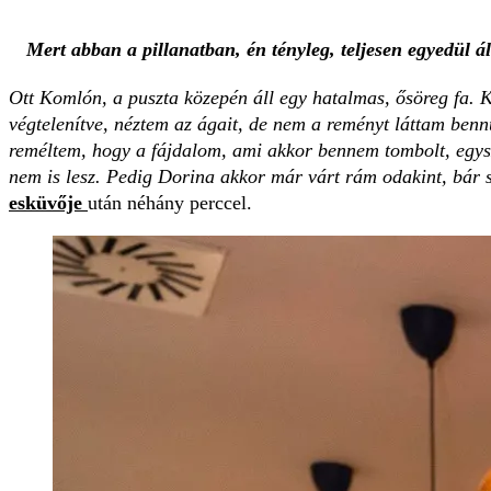
Mert abban a pillanatban, én tényleg, teljesen egyedül á
Ott Komlón, a puszta közepén áll egy hatalmas, ősöreg fa. 
végtelenítve, néztem az ágait, de nem a reményt láttam ben
reméltem, hogy a fájdalom, ami akkor bennem tombolt, egysz
nem is lesz. Pedig Dorina akkor már várt rám odakint, bár s
esküvője
után néhány perccel.