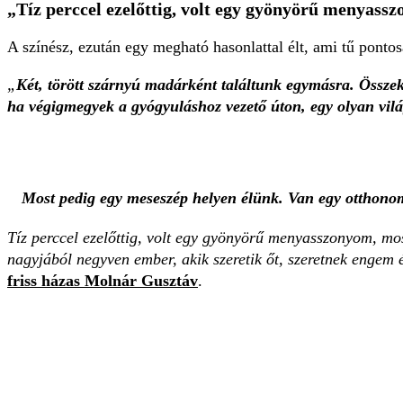
„
Tíz perccel ezelőttig, volt egy gyönyörű menyass
A színész, ezután egy megható hasonlattal élt, ami tű pontos
„
Két, törött szárnyú madárként találtunk egymásra. Össze
ha végigmegyek a gyógyuláshoz vezető úton, egy olyan vil
Most pedig egy meseszép helyen élünk. Van egy otthono
Tíz perccel ezelőttig, volt egy gyönyörű menyasszonyom, mos
nagyjából negyven ember, akik szeretik őt, szeretnek engem
friss házas
Molnár Gusztáv
.