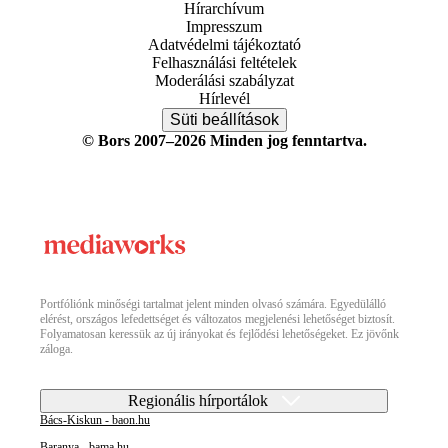
Hírarchívum
Impresszum
Adatvédelmi tájékoztató
Felhasználási feltételek
Moderálási szabályzat
Hírlevél
Süti beállítások
© Bors 2007–2026 Minden jog fenntartva.
Portfóliónk minőségi tartalmat jelent minden olvasó számára. Egyedülálló
elérést, országos lefedettséget és változatos megjelenési lehetőséget biztosít.
Folyamatosan keressük az új irányokat és fejlődési lehetőségeket. Ez jövőnk
záloga.
Regionális hírportálok
Bács-Kiskun - baon.hu
Baranya - bama.hu