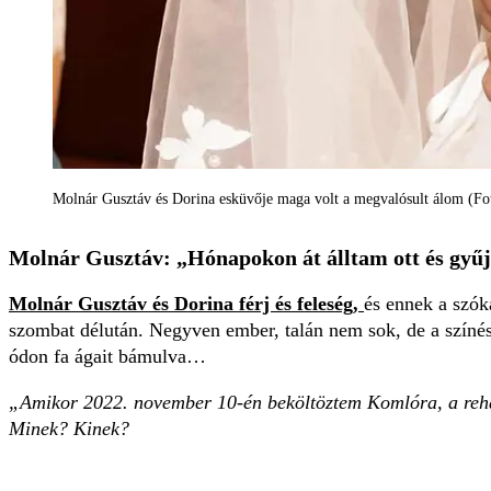
Molnár Gusztáv és Dorina esküvője maga volt a megvalósult álom (Fot
Molnár Gusztáv: „Hónapokon át álltam ott és gyűjt
Molnár Gusztáv
és
Dorina
férj és feleség,
és ennek a szók
szombat délután. Negyven ember, talán nem sok, de a színész
ódon fa ágait bámulva…
„Amikor 2022. november 10-én beköltöztem Komlóra, a rehabil
Minek? Kinek?