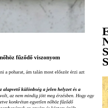
n nőhöz fűződő viszonyom
i a poharat, ám talán most először érzi azt
lapvető különbség a jelen helyzet és a
volt, az nem mindig jött meg érzésben. Hogy egy
letve konkrétan egyetlen nőhöz fűződő