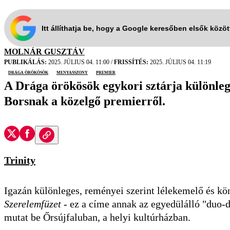
Itt állíthatja be, hogy a Google keresőben elsők közö
MOLNÁR GUSZTÁV
PUBLIKÁLÁS:
2025. JÚLIUS 04. 11:00
/
FRISSÍTÉS:
2025. JÚLIUS 04. 11:19
Drága örökösök
menyasszony
premier
A Drága örökösök egykori sztárja különle
Borsnak a közelgő premierről.
Trinity
Igazán különleges, reményei szerint lélekemelő és kö
Szerelemfüzet
- ez a címe annak az egyedülálló "duo
mutat be
Őrsújfaluban, a helyi kultúrházban.