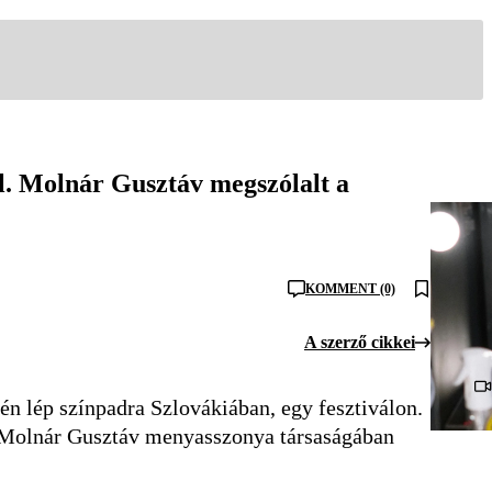
l. Molnár Gusztáv megszólalt a
KOMMENT (0)
A szerző cikkei
4-én lép színpadra Szlovákiában, egy fesztiválon.
ő Molnár Gusztáv menyasszonya társaságában