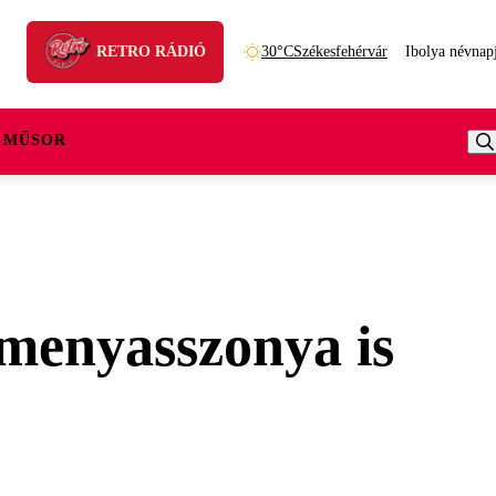
RETRO RÁDIÓ
30°C
Székesfehérvár
Ibolya névnap
 MŰSOR
 menyasszonya is