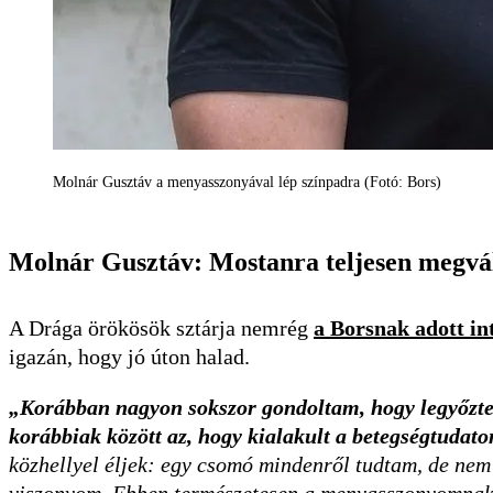
Molnár Gusztáv a menyasszonyával lép színpadra (Fotó: Bors)
Molnár Gusztáv: Mostanra teljesen megvált
A Drága örökösök sztárja nemrég
a Borsnak adott in
igazán, hogy jó úton halad.
„Korábban nagyon sokszor gondoltam, hogy legyőztem
korábbiak között az, hogy kialakult a betegségtudat
közhellyel éljek: egy csomó mindenről tudtam, de nem 