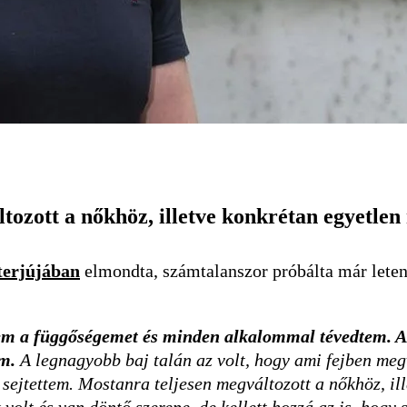
ozott a nőkhöz, illetve konkrétan egyetle
terjújában
elmondta, számtalanszor próbálta már letenn
 a függőségemet és minden alkalommal tévedtem. Az a
om.
A legnagyobb baj talán az volt, hogy ami fejben meg
sejtettem. Mostanra teljesen megváltozott a nőkhöz, il