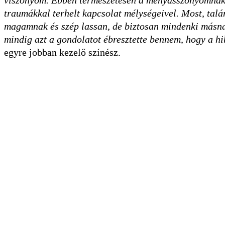
viszonyom. Ebben természetesen a menyasszonyomnak vo
traumákkal terhelt kapcsolat mélységeivel. Most, tal
magamnak és szép lassan, de biztosan mindenki másnak
mindig azt a gondolatot ébresztette bennem, hogy a 
egyre jobban kezelő színész.