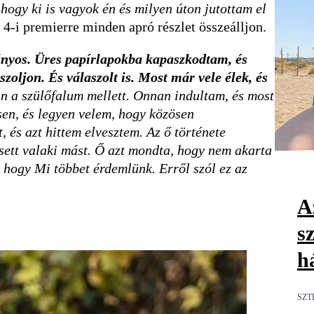
hogy ki is vagyok én és milyen úton jutottam el
s 4-i premierre minden apró részlet összeálljon.
nyos. Üres papírlapokba kapaszkodtam, és
zoljon. És válaszolt is. Most már vele élek, és
an a szülőfalum mellett. Onnan indultam, és most
en, és legyen velem, hogy közösen
és azt hittem elvesztem. Az ő története
sett valaki mást. Ő azt mondta, hogy nem akarta
n, hogy Mi többet érdemlünk. Erről szól ez az
Az
s
h
SZT