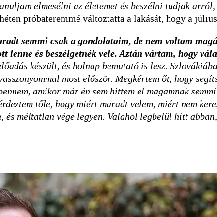
nuljam elmesélni az életemet és beszélni tudjak arról, 
a héten próbateremmé változtatta a lakását, hogy a júliu
maradt semmi csak a gondolataim, de nem voltam magá
tt lenne és beszélgetnék vele. Aztán vártam, hogy válas
lőadás készült, és holnap bemutató is lesz. Szlovákiáb
yasszonyommal most először. Megkértem őt, hogy segíts
 bennem, amikor már én sem hittem el magamnak semmit, 
érdeztem tőle, hogy miért maradt velem, miért nem kere
on, és méltatlan vége legyen. Valahol legbelül hitt abba