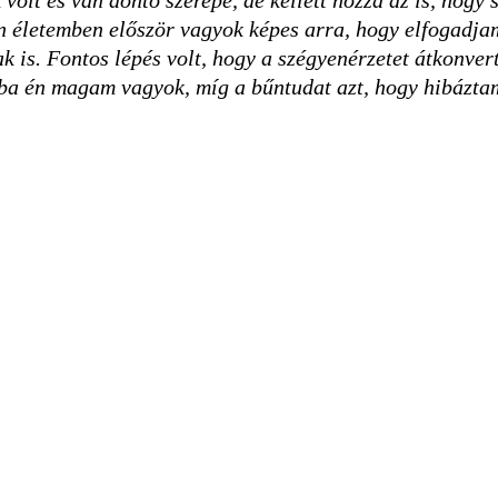
lt és van döntő szerepe, de kellett hozzá az is, hogy
án életemben először vagyok képes arra, hogy elfogadja
 is. Fontos lépés volt, hogy a szégyenérzetet átkonve
hiba én magam vagyok, míg a bűntudat azt, hogy hibázt