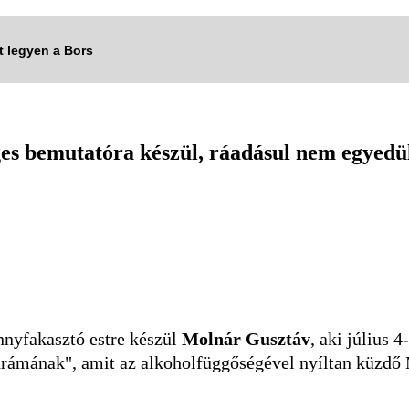
tt legyen a Bors
ges bemutatóra készül, ráadásul nem egyedü
nnyfakasztó estre készül
Molnár Gusztáv
, aki július 
-drámának", amit az alkoholfüggőségével nyíltan küzd