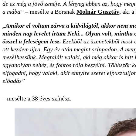
de ez még a jövő zenéje. A lényeg ebben az, hogy megta
a mába”
– mesélte a Borsnak
Molnár Gusztáv
, aki 
„Amikor el voltam zárva a külvilágtól, akkor nem 
minden nap levelet írtam Neki... Olyan volt, mintha o
ősszel a feleségem lesz.
Ezekből az üzenetekből most e
ott kezdem újra. Egy év után megint színpadon. A men
mesélhessünk. Megtalált valaki, aki még akkor is hitt
ugyanolyan nehéz, és fontos róla beszélni. Többször k
elfogadni, hogy valaki, akit ennyire szeret elpusztulj
előadás”
– mesélte a 38 éves színész.