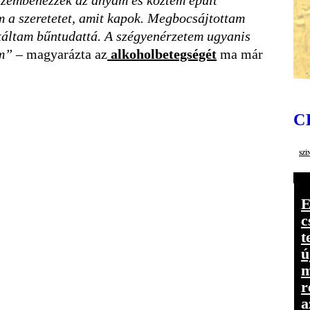
 szembenézzek az anyám és köztem épült
m a szeretetet, amit kapok. Megbocsájtottam
rtáltam bűntudattá. A szégyenérzetem ugyanis
am”
–
magyarázta az
alkoholbetegségét
ma már
C
szí
E
c
t
ú
m
r
a