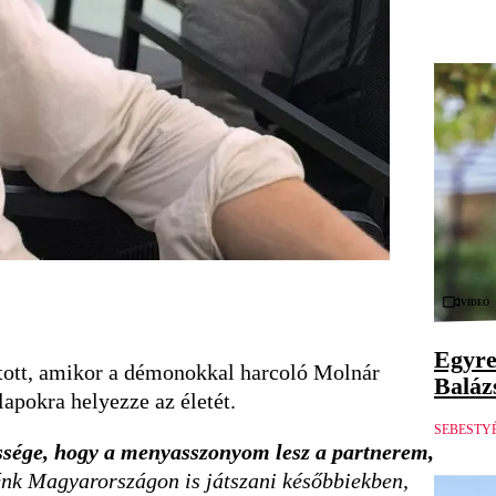
Videó
Egyre
atott, amikor a démonokkal harcoló Molnár
Balázs
apokra helyezze az életét.
SEBESTY
gessége, hogy a menyasszonyom lesz a partnerem,
énk Magyarországon is játszani későbbiekben,