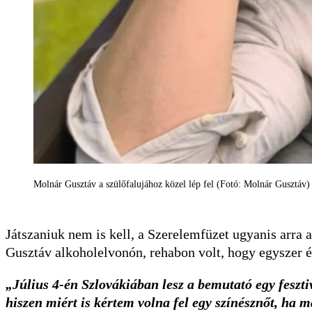
Molnár Gusztáv a szülőfalujához közel lép fel (Fotó: Molnár Gusztáv)
Játszaniuk nem is kell, a Szerelemfüzet ugyanis arra 
Gusztáv alkoholelvonón, rehabon volt, hogy egyszer é
„Július 4-én Szlovákiában lesz a bemutató egy feszt
hiszen miért is kértem volna fel egy színésznőt, ha m