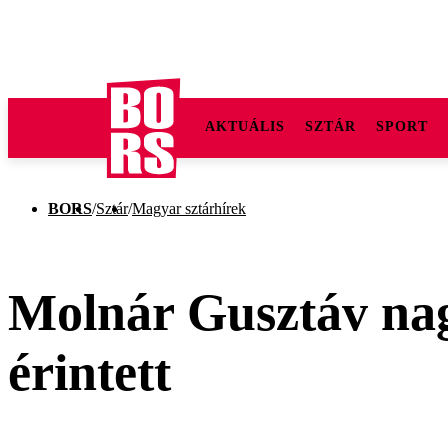
AKTUÁLIS
SZTÁR
SPORT
BORS
/
Sztár
/
Magyar sztárhírek
Molnár Gusztáv nagy
érintett