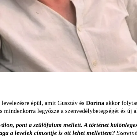
a levelezésre épül, amit Gusztáv és
Dorina
akkor folyt
s mindenkorra legyőzze a szenvedélybetegségét és új al
iválon, pont a szülőfalum mellett. A történet különle
aga a levelek címzettje is ott lehet mellettem?
Szeretn