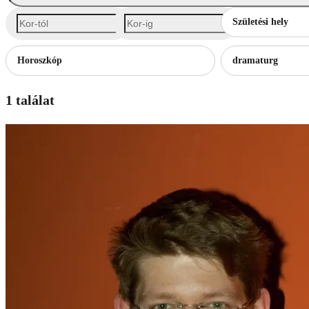
Születési hely
Horoszkóp
dramaturg
1 találat
E
színé
Egri 
Hackt