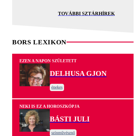
TOVÁBBI SZTÁRHÍREK
BORS LEXIKON
EZEN A NAPON SZÜLETETT
DELHUSA GJON
énekes
NEKI IS EZ A HOROSZKÓPJA
BÁSTI JULI
színművésznő