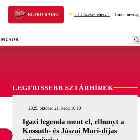
N
RETRO RÁDIÓ
23°C
Székesfehérvár
Emőd névnap
 MŰSOR
LEGFRISSEBB SZTÁRHÍREK
2025. október 21. kedd 10:10
Igazi legenda ment el, elhunyt a
Kossuth- és Jászai Mari-díjas
színművész