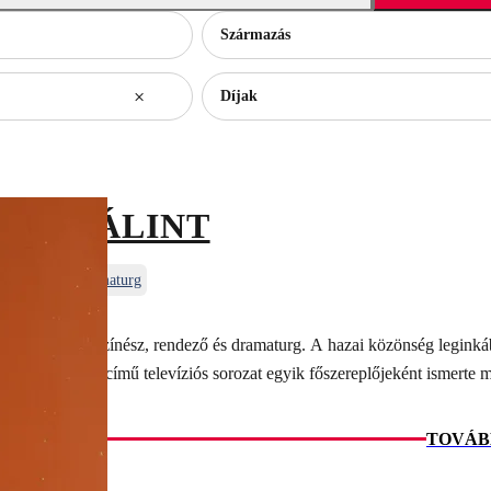
Származás
×
Díjak
GRI BÁLINT
sz
rendező
dramaturg
Bálint magyar színész, rendező és dramaturg. A hazai közönség leginká
ion: Újratöltve című televíziós sorozat egyik főszereplőjeként ismerte 
TOVÁB