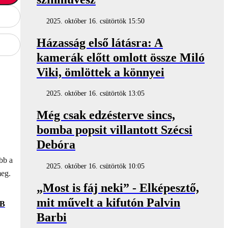
2025. október 16. csütörtök 15:50
Házasság első látásra: A
kamerák előtt omlott össze Miló
Viki, ömlöttek a könnyei
2025. október 16. csütörtök 13:05
Még csak edzésterve sincs,
bomba popsit villantott Szécsi
Debóra
bb a
2025. október 16. csütörtök 10:05
meg.
„Most is fáj neki” - Elképesztő,
mit művelt a kifutón Palvin
B
Barbi