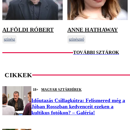
ALFÖLDI RÓBERT
ANNE HATHAWAY
színész
színésznő
TOVÁBBI SZTÁROK
CIKKEK
18+
MAGYAR SZTÁRHÍREK
Időutazás Csillagkútra: Felismered még a
Jóban Rosszban kedvenceit ezeken a
kultikus fotókon? – Galéria!