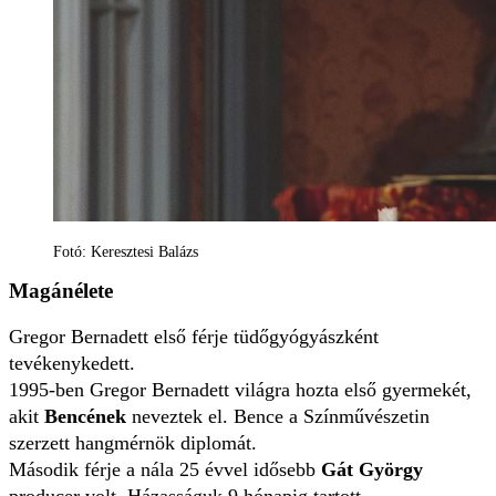
Fotó: Keresztesi Balázs
Magánélete
Gregor Bernadett első férje tüdőgyógyászként
tevékenykedett.
1995-ben Gregor Bernadett világra hozta első gyermekét,
akit
Bencének
neveztek el. Bence a Színművészetin
szerzett hangmérnök diplomát.
Második férje a nála 25 évvel idősebb
Gát György
producer volt. Házasságuk 9 hónapig tartott.