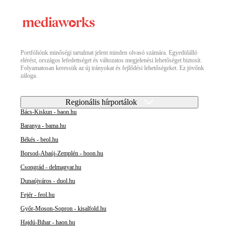
Portfóliónk minőségi tartalmat jelent minden olvasó számára. Egyedülálló
elérést, országos lefedettséget és változatos megjelenési lehetőséget biztosít.
Folyamatosan keressük az új irányokat és fejlődési lehetőségeket. Ez jövőnk
záloga.
Regionális hírportálok
Bács-Kiskun - baon.hu
Baranya - bama.hu
Békés - beol.hu
Borsod-Abaúj-Zemplén - boon.hu
Csongrád - delmagyar.hu
Dunaújváros - duol.hu
Fejér - feol.hu
Győr-Moson-Sopron - kisalfold.hu
Hajdú-Bihar - haon.hu