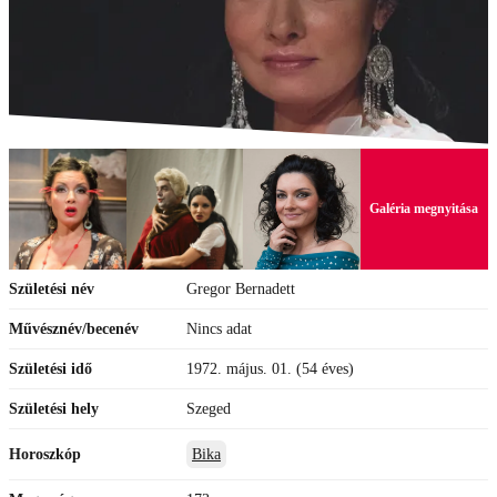
Galéria megnyitása
Születési név
Gregor Bernadett
Művésznév/becenév
Nincs adat
Születési idő
1972. május. 01. (54 éves)
Születési hely
Szeged
Horoszkóp
Bika