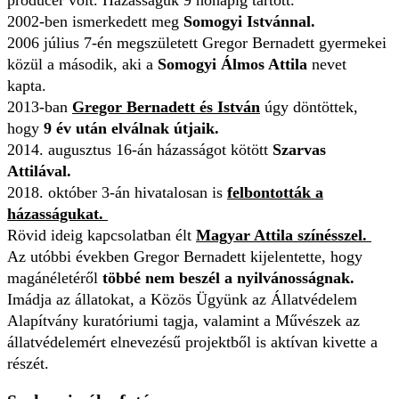
2002-ben ismerkedett meg
Somogyi Istvánnal.
2006 július 7-én megszületett Gregor Bernadett gyermekei
közül a második, aki a
Somogyi Álmos Attila
nevet
kapta.
2013-ban
Gregor Bernadett és István
úgy döntöttek,
hogy
9 év után elválnak útjaik.
2014. augusztus 16-án házasságot kötött
Szarvas
Attilával.
2018. október 3-án hivatalosan is
felbontották a
házasságukat.
Rövid ideig kapcsolatban élt
Magyar Attila színésszel.
Az utóbbi években Gregor Bernadett kijelentette, hogy
magánéletéről
többé nem beszél a nyilvánosságnak.
Imádja az állatokat, a Közös Ügyünk az Állatvédelem
Alapítvány kuratóriumi tagja, valamint a Művészek az
állatvédelemért elnevezésű projektből is aktívan kivette a
részét.