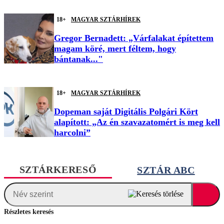
18+
MAGYAR SZTÁRHÍREK
Gregor Bernadett: „Várfalakat építettem
magam köré, mert féltem, hogy
bántanak..."
18+
MAGYAR SZTÁRHÍREK
Dopeman saját Digitális Polgári Kört
alapított: „Az én szavazatomért is meg kell
harcolni”
SZTÁRKERESŐ
SZTÁR ABC
Részletes keresés