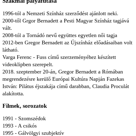
Szakmai pályafutása
1996-tól a Nemzeti Színház szerződést ajánlott neki.
2000-től Grgor Bernadett a Pesti Magyar Színház tagjává
vált.
2008-tól a Tornádó nevű együttes egyetlen női tagja
2012-ben Gregor Bernadett az Újszínház előadásaiban volt
látható.
Varga Ferenc - Fuss című szerzeményéhez készített
videoklipben szerepelt.
2018. szeptember 20-án, Gregor Bernadett a Rómában
megrendezésre kerülő Európai Kultúra Napján Fazekas
István: Pilátus éjszakája című darabban, Claudia Proculát
alakította.
Filmek, sorozatok
1991 - Szomszédok
1993 - A csikós
1995 - Gálvölgyi szubjektív