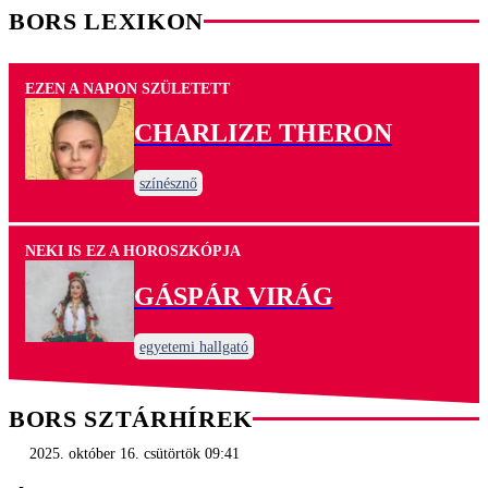
BORS LEXIKON
EZEN A NAPON SZÜLETETT
CHARLIZE THERON
színésznő
NEKI IS EZ A HOROSZKÓPJA
GÁSPÁR VIRÁG
egyetemi hallgató
BORS SZTÁRHÍREK
2025. október 16. csütörtök 09:41