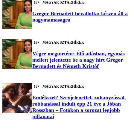
18+
MAGYAR SZTÁRHÍREK
Gregor Bernadett bevallotta: készen áll a
nagymamaságra
18+
MAGYAR SZTÁRHÍREK
Végre megtörtént: Élő adásban, egymás
mellett jelentette be a nagy hírt Gregor
Bernadett és Németh Kristóf
18+
MAGYAR SZTÁRHÍREK
Emlékszel? Szexjelenettel, zuhanyzással,
robbanással indult épp 21 éve a Jóban
Rosszban – Fotókon a sorozat legjobb
pillanatai