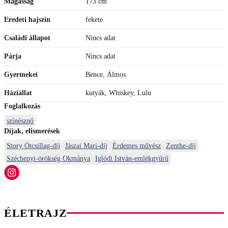
Magasság
173 cm
Eredeti hajszín
fekete
Családi állapot
Nincs adat
Párja
Nincs adat
Gyermekei
Bence, Álmos
Háziállat
kutyák, Whiskey, Lulu
Foglalkozás
színésznő
Díjak, elismerések
Story Ötcsillag-díj
Jászai Mari-díj
Érdemes művész
Zenthe-díj
Széchenyi-örökség Okmánya
Iglódi István-emlékgyűrű
ÉLETRAJZ