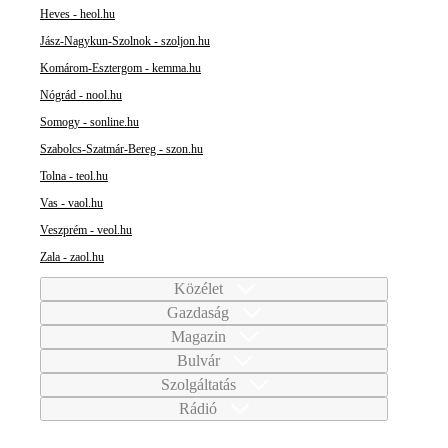
Heves - heol.hu
Jász-Nagykun-Szolnok - szoljon.hu
Komárom-Esztergom - kemma.hu
Nógrád - nool.hu
Somogy - sonline.hu
Szabolcs-Szatmár-Bereg - szon.hu
Tolna - teol.hu
Vas - vaol.hu
Veszprém - veol.hu
Zala - zaol.hu
Közélet
Gazdaság
Magazin
Bulvár
Szolgáltatás
Rádió