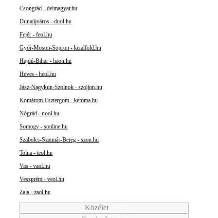
Csongrád - delmagyar.hu
Dunaújváros - duol.hu
Fejér - feol.hu
Győr-Moson-Sopron - kisalfold.hu
Hajdú-Bihar - haon.hu
Heves - heol.hu
Jász-Nagykun-Szolnok - szoljon.hu
Komárom-Esztergom - kemma.hu
Nógrád - nool.hu
Somogy - sonline.hu
Szabolcs-Szatmár-Bereg - szon.hu
Tolna - teol.hu
Vas - vaol.hu
Veszprém - veol.hu
Zala - zaol.hu
Közélet