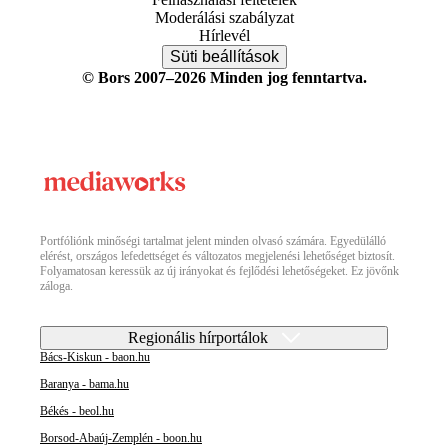
Moderálási szabályzat
Hírlevél
Süti beállítások
© Bors 2007–2026 Minden jog fenntartva.
Portfóliónk minőségi tartalmat jelent minden olvasó számára. Egyedülálló
elérést, országos lefedettséget és változatos megjelenési lehetőséget biztosít.
Folyamatosan keressük az új irányokat és fejlődési lehetőségeket. Ez jövőnk
záloga.
Regionális hírportálok
Bács-Kiskun - baon.hu
Baranya - bama.hu
Békés - beol.hu
Borsod-Abaúj-Zemplén - boon.hu