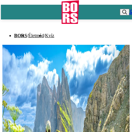
BORS
/
Életmód
/
Kvíz