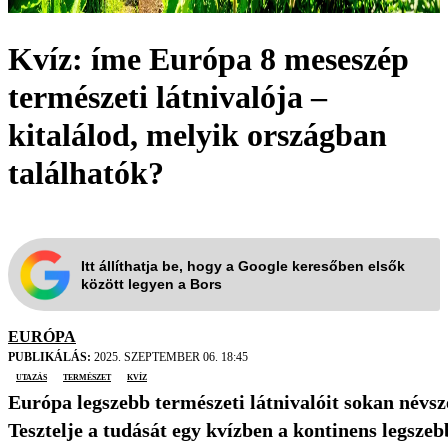
Kvíz: íme Európa 8 meseszép
természeti látnivalója –
kitalálod, melyik országban
találhatók?
Itt állíthatja be, hogy a Google keresőben elsők
között legyen a Bors
EURÓPA
PUBLIKÁLÁS:
2025. SZEPTEMBER 06. 18:45
utazás
természet
kvíz
Európa legszebb természeti látnivalóit sokan névsz
Tesztelje a tudását egy kvízben a kontinens legszeb