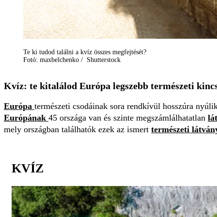
Te ki tudod találni a kvíz összes megfejtését?
Fotó: maxbelchenko / Shutterstock
Kvíz: te kitalálod Európa legszebb természeti kinc
Európa
természeti csodáinak sora rendkívül hosszúra nyúli
Európának
45 országa van és szinte megszámlálhatatlan
lá
mely országban találhatók ezek az ismert
természeti látvá
KVÍZ