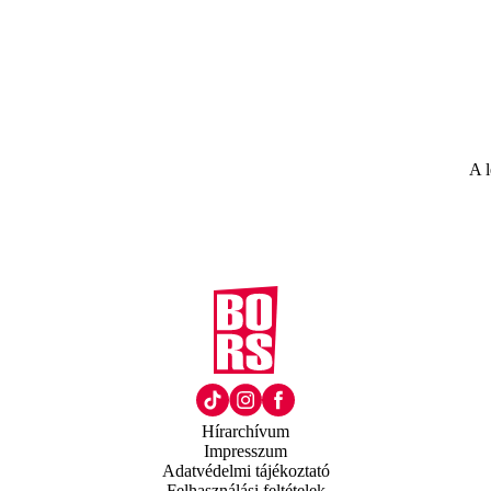
A l
Hírarchívum
Impresszum
Adatvédelmi tájékoztató
Felhasználási feltételek