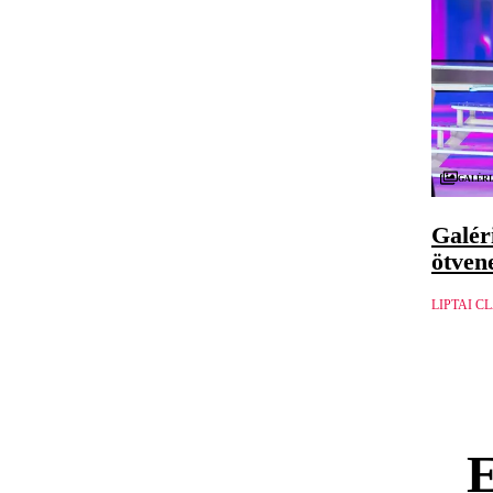
Galéri
Galér
ötven
LIPTAI C