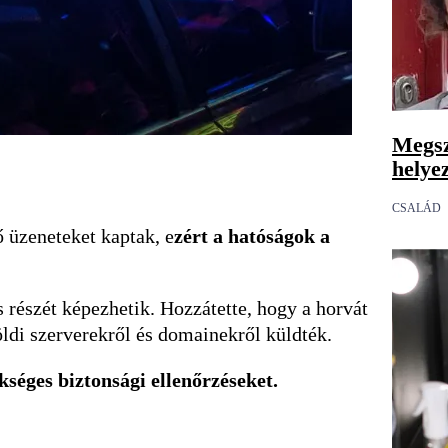
Megsz
helye
CSALÁD
 üzeneteket kaptak, e
zért a hatóságok a
részét képezhetik. Hozzátette, hogy a horvát
öldi szerverekről és domainekről küldték.
séges biztonsági ellenőrzéseket.