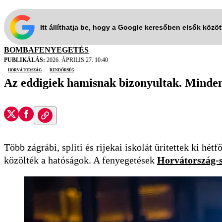
Itt állíthatja be, hogy a Google keresőben elsők közö
BOMBAFENYEGETÉS
PUBLIKÁLÁS:
2026. ÁPRILIS 27. 10:40
Horvátország
rendőrség
Az eddigiek hamisnak bizonyultak. Minden 
Több zágrábi, spliti és rijekai iskolát ürítettek ki h
közölték a hatóságok. A fenyegetések
Horvátország-s