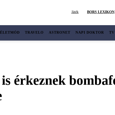
Játék
BORS LEXIKON
ÉLETMÓD
TRAVELO
ASTRONET
NAPI DOKTOR
TV
 is érkeznek bombaf
e