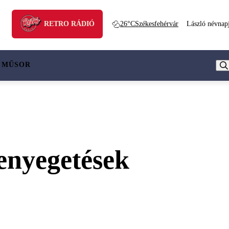
RETRO RÁDIÓ
26°C
Székesfehérvár
László névnap
 MŰSOR
enyegetések