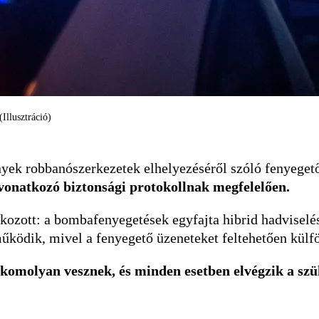
Illusztráció)
nyek robbanószerkezetek elhelyezéséről szóló fenyegető
 vonatkozó biztonsági protokollnak megfelelően.
ozott: a bombafenyegetések egyfajta hibrid hadviselés 
űködik, mivel a fenyegető üzeneteket feltehetően külf
komolyan vesznek, és minden esetben elvégzik a szük