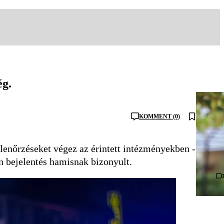
ég.
KOMMENT (0)
ellenőrzéseket végez az érintett intézményekben -
n bejelentés hamisnak bizonyult.