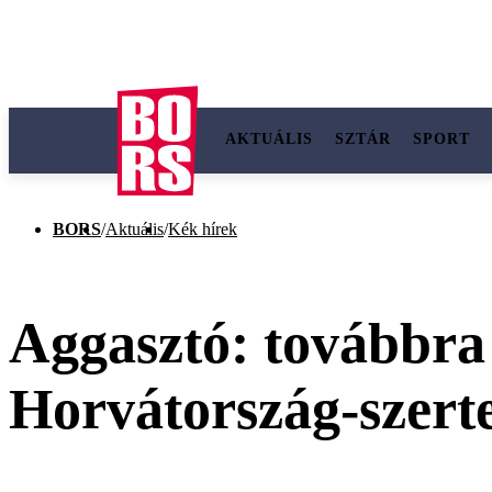
AKTUÁLIS
SZTÁR
SPORT
BORS
/
Aktuális
/
Kék hírek
Aggasztó: továbbra
Horvátország-szert