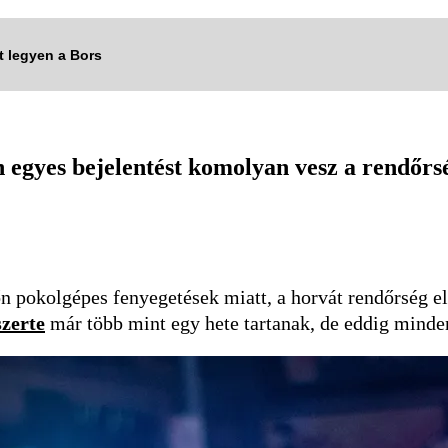
tt legyen a Bors
egyes bejelentést komolyan vesz a rendőrs
étfőn pokolgépes fenyegetések miatt, a horvát rendőrség 
zerte
már több mint egy hete tartanak, de eddig minde