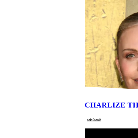
CHARLIZE T
színésznő