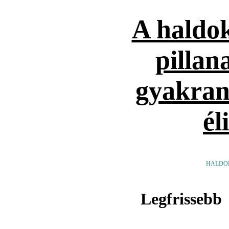
A haldok
pillan
gyakran
él
HALDO
Legfrissebb