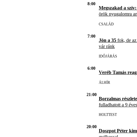
8:00
Megszakad a szív:
örök nyugalomra an
CSALÁD
7:00
Jön a 35
fok, de az
vár ránk
IDŐJÁRÁS
6:00
Veréb Tamás reag
ÁLHÍR
21:00
Borzalmas részlet
fulladhatott a 9 éve
HOLTTEST
20:00
Doszpot Péter kim
gyilkossal