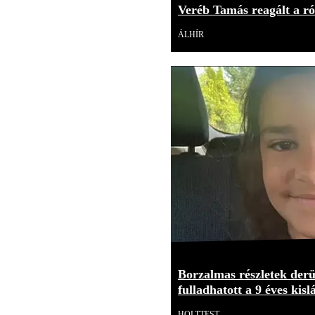
Veréb Tamás reagált a ról
ÁLHÍR
Borzalmas részletek derül
fulladhatott a 9 éves kisl
HOLTTEST