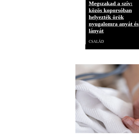
Megszakad a szív:
közös koporsóban
helyezték örök
nyugalomra anyát és
lányát
CSALÁD