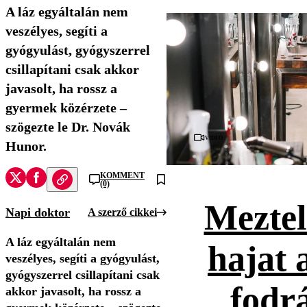
A láz egyáltalán nem
veszélyes, segíti a
gyógyulást, gyógyszerrel
csillapítani csak akkor
javasolt, ha rossz a
gyermek közérzete –
szögezte le Dr. Novák
Videó
Hunor.
KOMMENT
(0)
Meztel
Napi doktor
A szerző cikkei
A láz egyáltalán nem
hajat 
veszélyes, segíti a gyógyulást,
gyógyszerrel csillapítani csak
fodr
akkor javasolt, ha rossz a