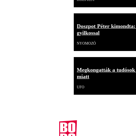
Doszpot Péter kimondta: 
gyilkossal
NYOMOZÓ
Megkongatták a tudósok 
miatt
UFO