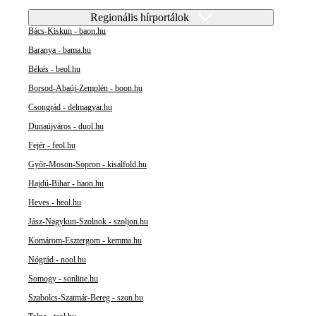
Regionális hírportálok
Bács-Kiskun - baon.hu
Baranya - bama.hu
Békés - beol.hu
Borsod-Abaúj-Zemplén - boon.hu
Csongrád - delmagyar.hu
Dunaújváros - duol.hu
Fejér - feol.hu
Győr-Moson-Sopron - kisalfold.hu
Hajdú-Bihar - haon.hu
Heves - heol.hu
Jász-Nagykun-Szolnok - szoljon.hu
Komárom-Esztergom - kemma.hu
Nógrád - nool.hu
Somogy - sonline.hu
Szabolcs-Szatmár-Bereg - szon.hu