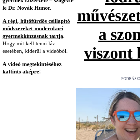
gyermek közérzete – szögezte
le Dr. Novák Hunor.
művészet
A régi, hűtőfürdős csillapító
módszereket modernkori
a szo
gyermekkínzásnak tartja
.
Hogy mit kell tenni láz
viszont
esetében, kiderül a videóból.
A videó megtekintéséhez
kattints aképre!
FODRÁSZ