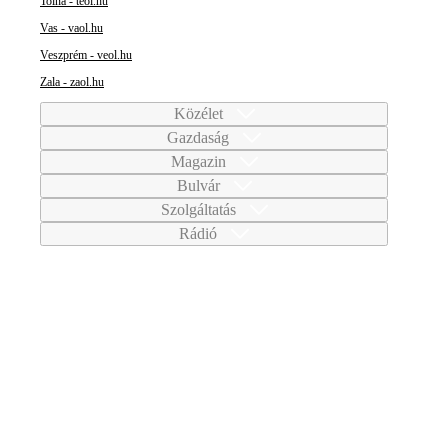
Tolna - teol.hu
Vas - vaol.hu
Veszprém - veol.hu
Zala - zaol.hu
Közélet
Gazdaság
Magazin
Bulvár
Szolgáltatás
Rádió