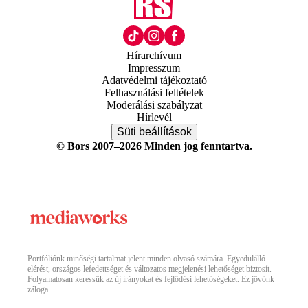
Hírarchívum
Impresszum
Adatvédelmi tájékoztató
Felhasználási feltételek
Moderálási szabályzat
Hírlevél
Süti beállítások
© Bors 2007–2026 Minden jog fenntartva.
Portfóliónk minőségi tartalmat jelent minden olvasó számára. Egyedülálló
elérést, országos lefedettséget és változatos megjelenési lehetőséget biztosít.
Folyamatosan keressük az új irányokat és fejlődési lehetőségeket. Ez jövőnk
záloga.