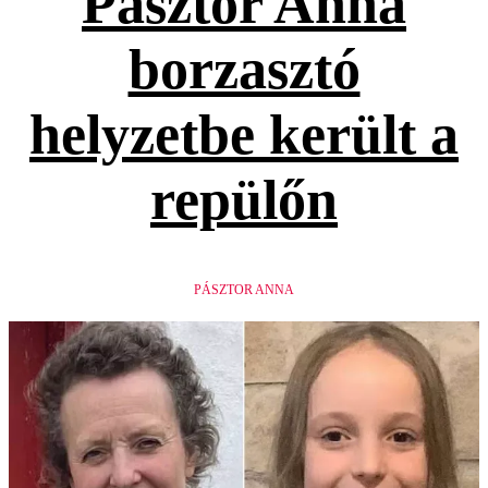
Pásztor Anna
borzasztó
helyzetbe került a
repülőn
PÁSZTOR ANNA