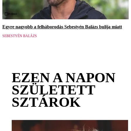
Videó
Egyre nagyobb a felháborodás Sebestyén Balázs bulija miatt
SEBESTYÉN BALÁZS
EZEN A NAPON
SZÜLETETT
SZTÁROK