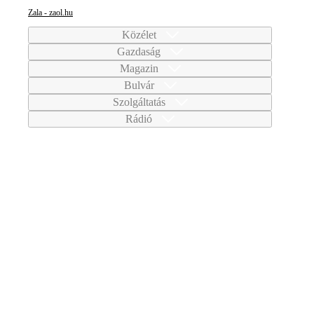
Zala - zaol.hu
Közélet
Gazdaság
Magazin
Bulvár
Szolgáltatás
Rádió