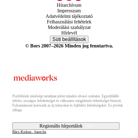
Hírarchívum
Impresszum
Adatvédelmi tájékoztató
Felhasználási feltételek
Moderálási szabályzat
Hírlevél
Süti beállítások
© Bors 2007–2026 Minden jog fenntartva.
Portfóliónk minőségi tartalmat jelent minden olvasó számára. Egyedülálló
elérést, országos lefedettséget és változatos megjelenési lehetőséget biztosít.
Folyamatosan keressük az új irányokat és fejlődési lehetőségeket. Ez jövőnk
záloga.
Regionális hírportálok
Bács-Kiskun - baon.hu