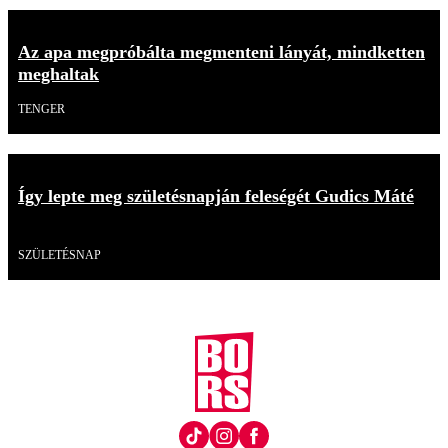
Az apa megpróbálta megmenteni lányát, mindketten
meghaltak
TENGER
Így lepte meg születésnapján feleségét Gudics Máté
Videó
SZÜLETÉSNAP