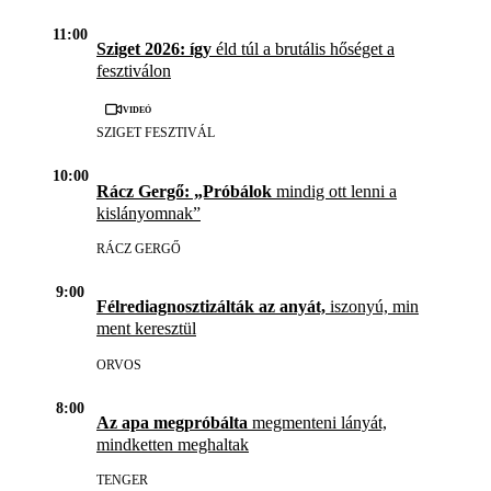
11:00
Sziget 2026: így
éld túl a brutális hőséget a
fesztiválon
Videó
SZIGET FESZTIVÁL
10:00
Rácz Gergő: „Próbálok
mindig ott lenni a
kislányomnak”
RÁCZ GERGŐ
9:00
Félrediagnosztizálták az anyát,
iszonyú, min
ment keresztül
ORVOS
8:00
Az apa megpróbálta
megmenteni lányát,
mindketten meghaltak
TENGER