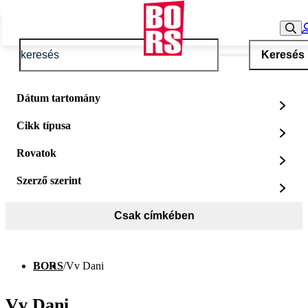
Keresés
Dátum tartomány
Cikk típusa
Rovatok
Szerző szerint
Csak címkében
BORS
/
Vv Dani
Vv Dani