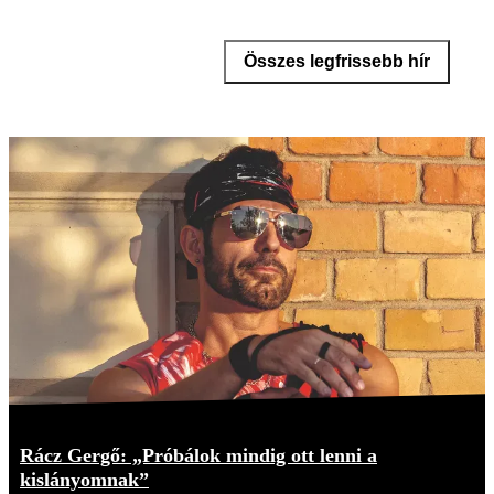
Összes legfrissebb hír
Rácz Gergő: „Próbálok mindig ott lenni a
kislányomnak”