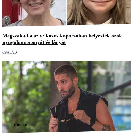
Megszakad a szív: közös koporsóban helyezték örök
nyugalomra anyát és lányát
CSALÁD
Videó