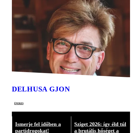
DELHUSA GJON
énekes
Ismerje fel időben a
Sziget 2026: így éld túl
partidrogokat!
a brutális hőséget a