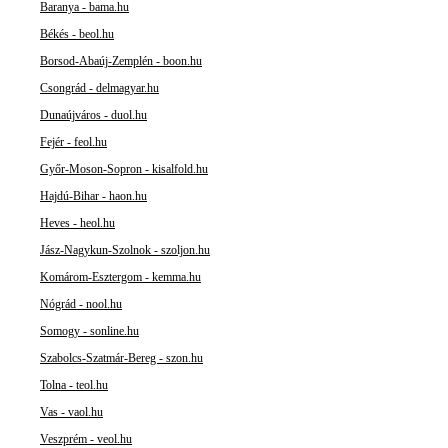
Baranya - bama.hu
Békés - beol.hu
Borsod-Abaúj-Zemplén - boon.hu
Csongrád - delmagyar.hu
Dunaújváros - duol.hu
Fejér - feol.hu
Győr-Moson-Sopron - kisalfold.hu
Hajdú-Bihar - haon.hu
Heves - heol.hu
Jász-Nagykun-Szolnok - szoljon.hu
Komárom-Esztergom - kemma.hu
Nógrád - nool.hu
Somogy - sonline.hu
Szabolcs-Szatmár-Bereg - szon.hu
Tolna - teol.hu
Vas - vaol.hu
Veszprém - veol.hu