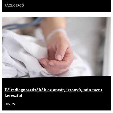
RÁCZ GERGŐ
Félrediagnosztizálták az anyát, iszonyú, min ment
keresztül
ORVOS