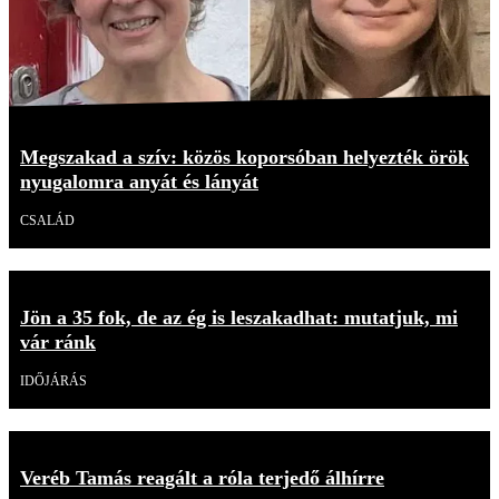
Megszakad a szív: közös koporsóban helyezték örök
nyugalomra anyát és lányát
CSALÁD
Jön a 35 fok, de az ég is leszakadhat: mutatjuk, mi
vár ránk
IDŐJÁRÁS
Veréb Tamás reagált a róla terjedő álhírre