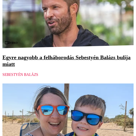
Videó
Egyre nagyobb a felháborodás Sebestyén Balázs bulija
miatt
SEBESTYÉN BALÁZS