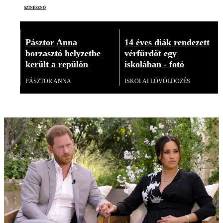
színésznő
Pásztor Anna
14 éves diák rendezett
borzasztó helyzetbe
vérfürdőt egy
került a repülőn
iskolában - fotó
PÁSZTOR ANNA
ISKOLAI LÖVÖLDÖZÉS