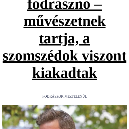
fodrásznő –
művészetnek
tartja, a
szomszédok viszont
kiakadtak
FODRÁSZOK MEZTELENÜL