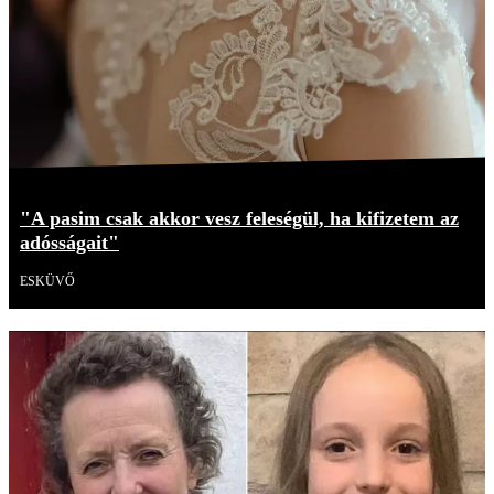
"A pasim csak akkor vesz feleségül, ha kifizetem az
adósságait"
ESKÜVŐ