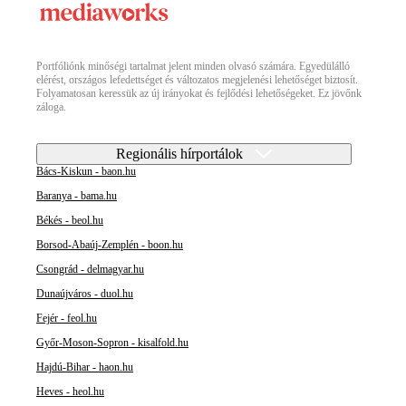
Portfóliónk minőségi tartalmat jelent minden olvasó számára. Egyedülálló
elérést, országos lefedettséget és változatos megjelenési lehetőséget biztosít.
Folyamatosan keressük az új irányokat és fejlődési lehetőségeket. Ez jövőnk
záloga.
Regionális hírportálok
Bács-Kiskun - baon.hu
Baranya - bama.hu
Békés - beol.hu
Borsod-Abaúj-Zemplén - boon.hu
Csongrád - delmagyar.hu
Dunaújváros - duol.hu
Fejér - feol.hu
Győr-Moson-Sopron - kisalfold.hu
Hajdú-Bihar - haon.hu
Heves - heol.hu