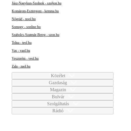
Jász-Nagykun-Szolnok - szoljon.hu
Komárom-Esztergom - kemma.hu
Nógrád - nool.hu
Somogy - sonline.hu
Szabolcs-Szatmár-Bereg - szon.hu
Tolna - teol.hu
Vas - vaol.hu
Veszprém - veol.hu
Zala - zaol.hu
Közélet
Gazdaság
Magazin
Bulvár
Szolgáltatás
Rádió