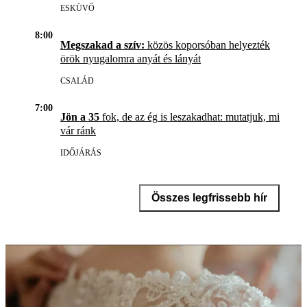
ESKÜVŐ
8:00
Megszakad a szív:
közös koporsóban helyezték
örök nyugalomra anyát és lányát
CSALÁD
7:00
Jön a 35
fok, de az ég is leszakadhat: mutatjuk, mi
vár ránk
IDŐJÁRÁS
Összes legfrissebb hír