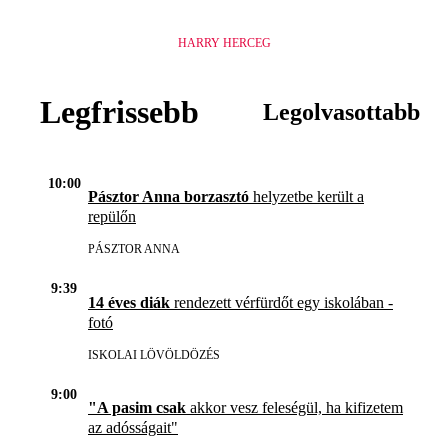
HARRY HERCEG
Legfrissebb
Legolvasottabb
10:00
Pásztor Anna borzasztó
helyzetbe került a
repülőn
PÁSZTOR ANNA
9:39
14 éves diák
rendezett vérfürdőt egy iskolában -
fotó
ISKOLAI LÖVÖLDÖZÉS
9:00
"A pasim csak
akkor vesz feleségül, ha kifizetem
az adósságait"