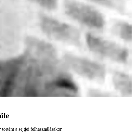
őle
örtént a sejtjei felhasználásakor.