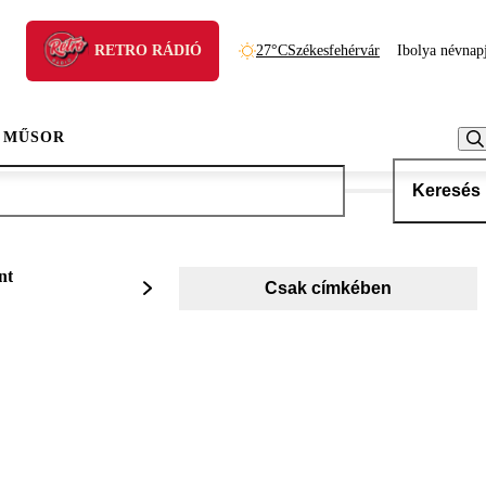
RETRO RÁDIÓ
27°C
Székesfehérvár
Ibolya névnap
 MŰSOR
Keresés
nt
Csak címkében