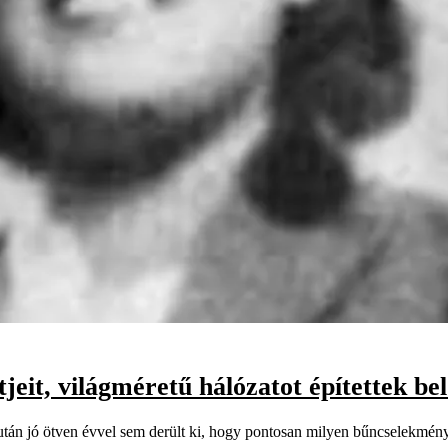
jeit, világméretű hálózatot építettek bel
után jó ötven évvel sem derült ki, hogy pontosan milyen bűncselekmény t